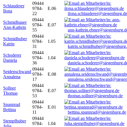
09444
Schlauderer
9784-
E.06
Ilona
22
ilona.schlauderer@siegenburg.d
09444
Schmidbauer
9784-
E.07
Ann-Kathrin
55
ann-kathrin.ebner@siegenburg.d
09444
Schmidhuber
9784-
1.05
Katrin
31
katrin.schmidhuber@siegenburg
09444
Schoderer
9784-
1.04
Daniela
36
daniela.schoderer@siegenburg.d
09444
Seidenschwand
9784-
E.08
Annalena
17
annalena.seidenschwand@siegen
09444
Sollner
9784-
E.07
Thomas
53
thomas.sollner@siegenburg.de
09444
Spannrad
9784-
E.01
Bettina
11
bettina.spannrad@siegenburg.de
09444
Stempfhuber
9784-
1.04
Julia