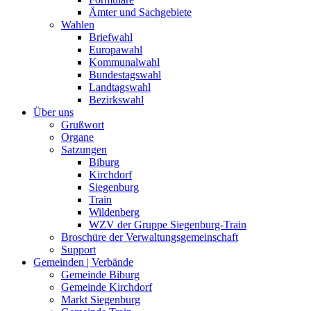
Ämter und Sachgebiete
Wahlen
Briefwahl
Europawahl
Kommunalwahl
Bundestagswahl
Landtagswahl
Bezirkswahl
Über uns
Grußwort
Organe
Satzungen
Biburg
Kirchdorf
Siegenburg
Train
Wildenberg
WZV der Gruppe Siegenburg-Train
Broschüre der Verwaltungsgemeinschaft
Support
Gemeinden | Verbände
Gemeinde Biburg
Gemeinde Kirchdorf
Markt Siegenburg