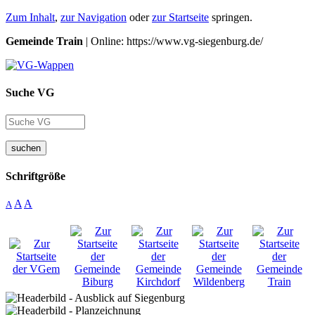
Zum Inhalt
,
zur Navigation
oder
zur Startseite
springen.
Gemeinde Train
| Online: https://www.vg-siegenburg.de/
Suche VG
suchen
Schriftgröße
A
A
A