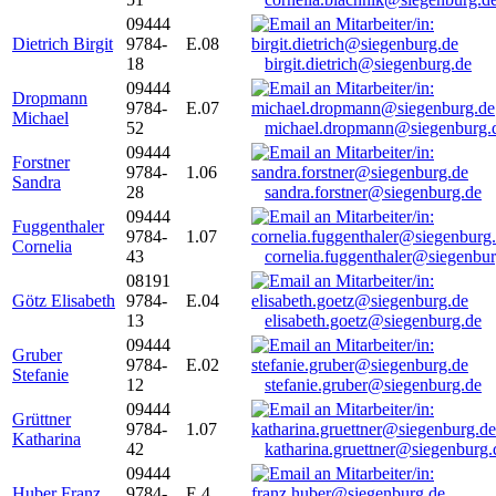
09444
Dietrich Birgit
9784-
E.08
18
birgit.dietrich@siegenburg.de
09444
Dropmann
9784-
E.07
Michael
52
michael.dropmann@siegenburg.
09444
Forstner
9784-
1.06
Sandra
28
sandra.forstner@siegenburg.de
09444
Fuggenthaler
9784-
1.07
Cornelia
43
cornelia.fuggenthaler@siegenbu
08191
Götz Elisabeth
9784-
E.04
13
elisabeth.goetz@siegenburg.de
09444
Gruber
9784-
E.02
Stefanie
12
stefanie.gruber@siegenburg.de
09444
Grüttner
9784-
1.07
Katharina
42
katharina.gruettner@siegenburg.
09444
Huber Franz
9784-
E 4