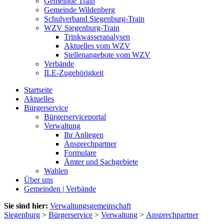
Gemeinde Train
Gemeinde Wildenberg
Schulverband Siegenburg-Train
WZV Siegenburg-Train
Trinkwasseranalysen
Aktuelles vom WZV
Stellenangebote vom WZV
Verbände
ILE-Zugehörigkeit
Startseite
Aktuelles
Bürgerservice
Bürgerserviceportal
Verwaltung
Ihr Anliegen
Ansprechpartner
Formulare
Ämter und Sachgebiete
Wahlen
Über uns
Gemeinden | Verbände
Sie sind hier:
Verwaltungsgemeinschaft
Siegenburg
>
Bürgerservice
>
Verwaltung
>
Ansprechpartner