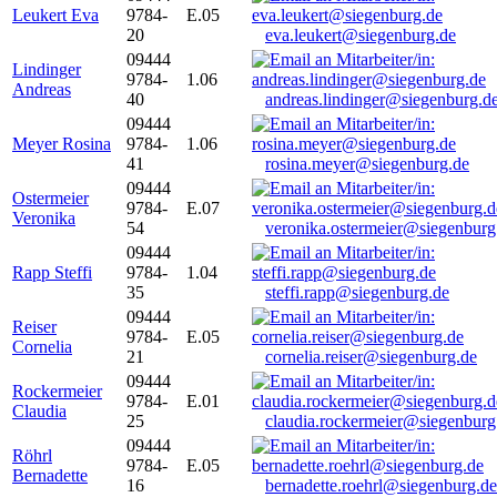
Leukert Eva
9784-
E.05
20
eva.leukert@siegenburg.de
09444
Lindinger
9784-
1.06
Andreas
40
andreas.lindinger@siegenburg.d
09444
Meyer Rosina
9784-
1.06
41
rosina.meyer@siegenburg.de
09444
Ostermeier
9784-
E.07
Veronika
54
veronika.ostermeier@siegenburg
09444
Rapp Steffi
9784-
1.04
35
steffi.rapp@siegenburg.de
09444
Reiser
9784-
E.05
Cornelia
21
cornelia.reiser@siegenburg.de
09444
Rockermeier
9784-
E.01
Claudia
25
claudia.rockermeier@siegenburg
09444
Röhrl
9784-
E.05
Bernadette
16
bernadette.roehrl@siegenburg.de