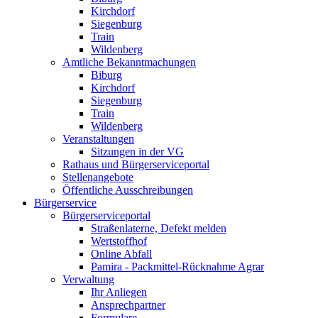
Kirchdorf
Siegenburg
Train
Wildenberg
Amtliche Bekanntmachungen
Biburg
Kirchdorf
Siegenburg
Train
Wildenberg
Veranstaltungen
Sitzungen in der VG
Rathaus und Bürgerserviceportal
Stellenangebote
Öffentliche Ausschreibungen
Bürgerservice
Bürgerserviceportal
Straßenlaterne, Defekt melden
Wertstoffhof
Online Abfall
Pamira - Packmittel-Rücknahme Agrar
Verwaltung
Ihr Anliegen
Ansprechpartner
Formulare