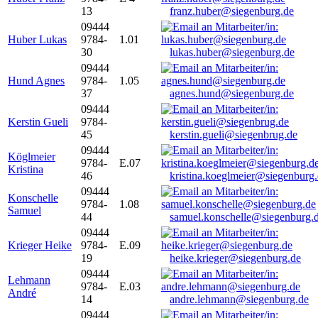
13
franz.huber@siegenburg.de
09444
Huber Lukas
9784-
1.01
30
lukas.huber@siegenburg.de
09444
Hund Agnes
9784-
1.05
37
agnes.hund@siegenburg.de
09444
Kerstin Gueli
9784-
45
kerstin.gueli@siegenbrug.de
09444
Köglmeier
9784-
E.07
Kristina
46
kristina.koeglmeier@siegenburg
09444
Konschelle
9784-
1.08
Samuel
44
samuel.konschelle@siegenburg.
09444
Krieger Heike
9784-
E.09
19
heike.krieger@siegenburg.de
09444
Lehmann
9784-
E.03
André
14
andre.lehmann@siegenburg.de
09444