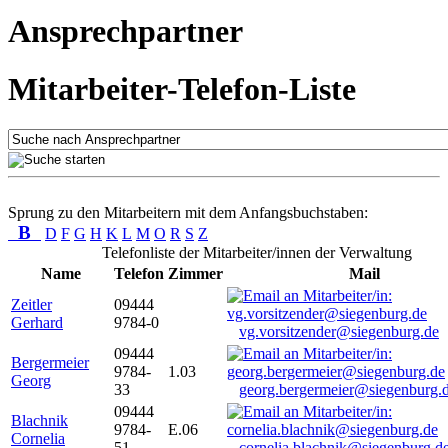
Ansprechpartner
Mitarbeiter-Telefon-Liste
Sprung zu den Mitarbeitern mit dem Anfangsbuchstaben:
B
D
F
G
H
K
L
M
O
R
S
Z
Telefonliste der Mitarbeiter/innen der Verwaltung
Name
Telefon
Zimmer
Mail
Zeitler
09444
Gerhard
9784-0
vg.vorsitzender@siegenburg.de
09444
Bergermeier
9784-
1.03
Georg
33
georg.bergermeier@siegenburg.
09444
Blachnik
9784-
E.06
Cornelia
51
cornelia.blachnik@siegenburg.d