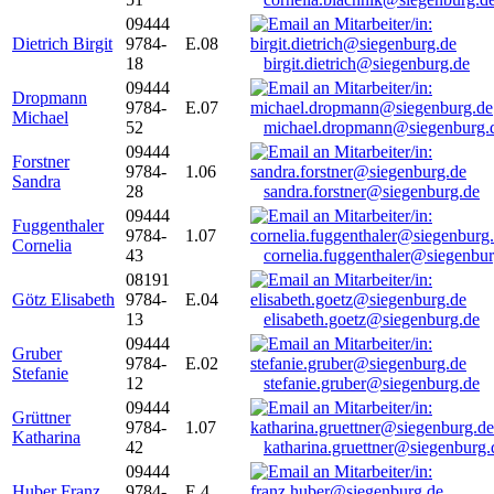
09444
Dietrich Birgit
9784-
E.08
18
birgit.dietrich@siegenburg.de
09444
Dropmann
9784-
E.07
Michael
52
michael.dropmann@siegenburg.
09444
Forstner
9784-
1.06
Sandra
28
sandra.forstner@siegenburg.de
09444
Fuggenthaler
9784-
1.07
Cornelia
43
cornelia.fuggenthaler@siegenbu
08191
Götz Elisabeth
9784-
E.04
13
elisabeth.goetz@siegenburg.de
09444
Gruber
9784-
E.02
Stefanie
12
stefanie.gruber@siegenburg.de
09444
Grüttner
9784-
1.07
Katharina
42
katharina.gruettner@siegenburg.
09444
Huber Franz
9784-
E 4