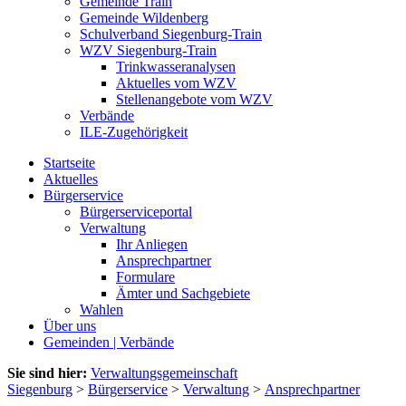
Gemeinde Train
Gemeinde Wildenberg
Schulverband Siegenburg-Train
WZV Siegenburg-Train
Trinkwasseranalysen
Aktuelles vom WZV
Stellenangebote vom WZV
Verbände
ILE-Zugehörigkeit
Startseite
Aktuelles
Bürgerservice
Bürgerserviceportal
Verwaltung
Ihr Anliegen
Ansprechpartner
Formulare
Ämter und Sachgebiete
Wahlen
Über uns
Gemeinden | Verbände
Sie sind hier:
Verwaltungsgemeinschaft
Siegenburg
>
Bürgerservice
>
Verwaltung
>
Ansprechpartner