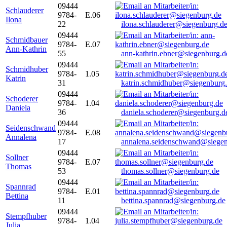
09444
Schlauderer
9784-
E.06
Ilona
22
ilona.schlauderer@siegenburg.d
09444
Schmidbauer
9784-
E.07
Ann-Kathrin
55
ann-kathrin.ebner@siegenburg.d
09444
Schmidhuber
9784-
1.05
Katrin
31
katrin.schmidhuber@siegenburg
09444
Schoderer
9784-
1.04
Daniela
36
daniela.schoderer@siegenburg.d
09444
Seidenschwand
9784-
E.08
Annalena
17
annalena.seidenschwand@siegen
09444
Sollner
9784-
E.07
Thomas
53
thomas.sollner@siegenburg.de
09444
Spannrad
9784-
E.01
Bettina
11
bettina.spannrad@siegenburg.de
09444
Stempfhuber
9784-
1.04
Julia