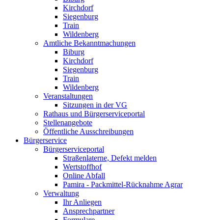
Kirchdorf
Siegenburg
Train
Wildenberg
Amtliche Bekanntmachungen
Biburg
Kirchdorf
Siegenburg
Train
Wildenberg
Veranstaltungen
Sitzungen in der VG
Rathaus und Bürgerserviceportal
Stellenangebote
Öffentliche Ausschreibungen
Bürgerservice
Bürgerserviceportal
Straßenlaterne, Defekt melden
Wertstoffhof
Online Abfall
Pamira - Packmittel-Rücknahme Agrar
Verwaltung
Ihr Anliegen
Ansprechpartner
Formulare