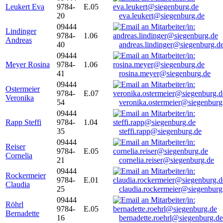
Leukert Eva
9784-
E.05
20
eva.leukert@siegenburg.de
09444
Lindinger
9784-
1.06
Andreas
40
andreas.lindinger@siegenburg.d
09444
Meyer Rosina
9784-
1.06
41
rosina.meyer@siegenburg.de
09444
Ostermeier
9784-
E.07
Veronika
54
veronika.ostermeier@siegenburg
09444
Rapp Steffi
9784-
1.04
35
steffi.rapp@siegenburg.de
09444
Reiser
9784-
E.05
Cornelia
21
cornelia.reiser@siegenburg.de
09444
Rockermeier
9784-
E.01
Claudia
25
claudia.rockermeier@siegenburg
09444
Röhrl
9784-
E.05
Bernadette
16
bernadette.roehrl@siegenburg.de