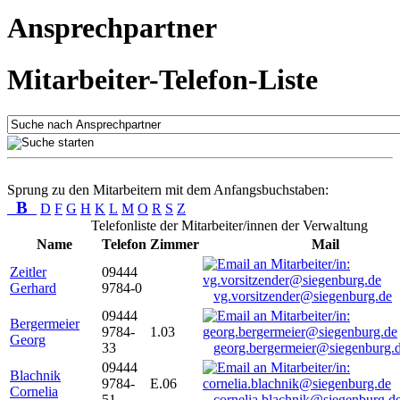
Ansprechpartner
Mitarbeiter-Telefon-Liste
Sprung zu den Mitarbeitern mit dem Anfangsbuchstaben:
B
D
F
G
H
K
L
M
O
R
S
Z
Telefonliste der Mitarbeiter/innen der Verwaltung
Name
Telefon
Zimmer
Mail
Zeitler
09444
Gerhard
9784-0
vg.vorsitzender@siegenburg.de
09444
Bergermeier
9784-
1.03
Georg
33
georg.bergermeier@siegenburg.
09444
Blachnik
9784-
E.06
Cornelia
51
cornelia.blachnik@siegenburg.d