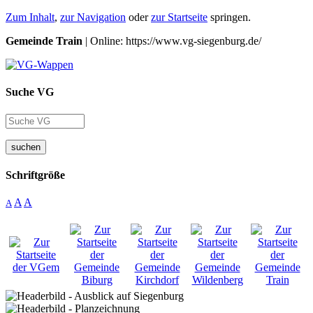
Zum Inhalt
,
zur Navigation
oder
zur Startseite
springen.
Gemeinde Train
| Online: https://www.vg-siegenburg.de/
Suche VG
suchen
Schriftgröße
A
A
A