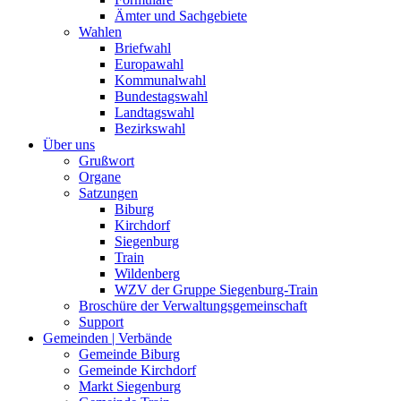
Ämter und Sachgebiete
Wahlen
Briefwahl
Europawahl
Kommunalwahl
Bundestagswahl
Landtagswahl
Bezirkswahl
Über uns
Grußwort
Organe
Satzungen
Biburg
Kirchdorf
Siegenburg
Train
Wildenberg
WZV der Gruppe Siegenburg-Train
Broschüre der Verwaltungsgemeinschaft
Support
Gemeinden | Verbände
Gemeinde Biburg
Gemeinde Kirchdorf
Markt Siegenburg