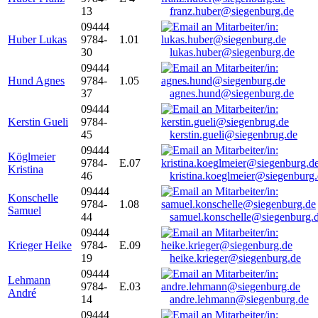
13
franz.huber@siegenburg.de
09444
Huber Lukas
9784-
1.01
30
lukas.huber@siegenburg.de
09444
Hund Agnes
9784-
1.05
37
agnes.hund@siegenburg.de
09444
Kerstin Gueli
9784-
45
kerstin.gueli@siegenbrug.de
09444
Köglmeier
9784-
E.07
Kristina
46
kristina.koeglmeier@siegenburg
09444
Konschelle
9784-
1.08
Samuel
44
samuel.konschelle@siegenburg.
09444
Krieger Heike
9784-
E.09
19
heike.krieger@siegenburg.de
09444
Lehmann
9784-
E.03
André
14
andre.lehmann@siegenburg.de
09444