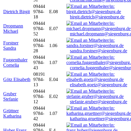
09444
Dietrich Birgit
9784-
E.08
18
birgit.dietrich@siegenburg.de
09444
Dropmann
9784-
E.07
Michael
52
michael.dropmann@siegenburg.
09444
Forstner
9784-
1.06
Sandra
28
sandra.forstner@siegenburg.de
09444
Fuggenthaler
9784-
1.07
Cornelia
43
cornelia.fuggenthaler@siegenbu
08191
Götz Elisabeth
9784-
E.04
13
elisabeth.goetz@siegenburg.de
09444
Gruber
9784-
E.02
Stefanie
12
stefanie.gruber@siegenburg.de
09444
Grüttner
9784-
1.07
Katharina
42
katharina.gruettner@siegenburg.
09444
Huber Franz
9784-
E 4