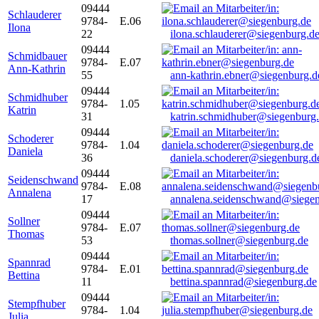
09444
Schlauderer
9784-
E.06
Ilona
22
ilona.schlauderer@siegenburg.d
09444
Schmidbauer
9784-
E.07
Ann-Kathrin
55
ann-kathrin.ebner@siegenburg.d
09444
Schmidhuber
9784-
1.05
Katrin
31
katrin.schmidhuber@siegenburg
09444
Schoderer
9784-
1.04
Daniela
36
daniela.schoderer@siegenburg.d
09444
Seidenschwand
9784-
E.08
Annalena
17
annalena.seidenschwand@siegen
09444
Sollner
9784-
E.07
Thomas
53
thomas.sollner@siegenburg.de
09444
Spannrad
9784-
E.01
Bettina
11
bettina.spannrad@siegenburg.de
09444
Stempfhuber
9784-
1.04
Julia