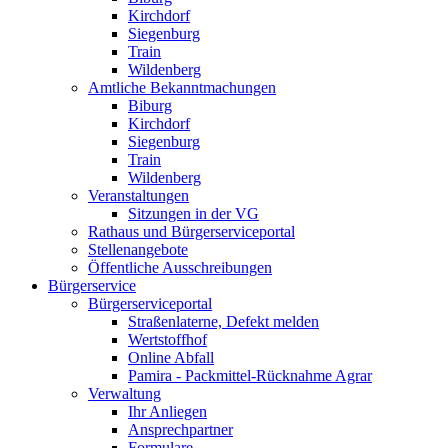
Kirchdorf
Siegenburg
Train
Wildenberg
Amtliche Bekanntmachungen
Biburg
Kirchdorf
Siegenburg
Train
Wildenberg
Veranstaltungen
Sitzungen in der VG
Rathaus und Bürgerserviceportal
Stellenangebote
Öffentliche Ausschreibungen
Bürgerservice
Bürgerserviceportal
Straßenlaterne, Defekt melden
Wertstoffhof
Online Abfall
Pamira - Packmittel-Rücknahme Agrar
Verwaltung
Ihr Anliegen
Ansprechpartner
Formulare