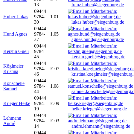
13
franz.huber@siegenburg.de
09444
Huber Lukas
9784-
1.01
30
lukas.huber@siegenburg.de
09444
Hund Agnes
9784-
1.05
37
agnes.hund@siegenburg.de
09444
Kerstin Gueli
9784-
45
kerstin.gueli@siegenbrug.de
09444
Köglmeier
9784-
E.07
Kristina
46
kristina.koeglmeier@siegenburg
09444
Konschelle
9784-
1.08
Samuel
44
samuel.konschelle@siegenburg.
09444
Krieger Heike
9784-
E.09
19
heike.krieger@siegenburg.de
09444
Lehmann
9784-
E.03
André
14
andre.lehmann@siegenburg.de
09444