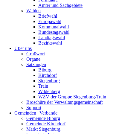
Ämter und Sachgebiete
Wahlen
Briefwahl
Europawahl
Kommunalwahl
Bundestagswahl
Landtagswahl
Bezirkswahl
Über uns
Grußwort
Organe
Satzungen
Biburg
Kirchdorf
Siegenburg
Train
Wildenberg
WZV der Gruppe Siegenburg-Train
Broschüre der Verwaltungsgemeinschaft
Support
Gemeinden | Verbände
Gemeinde Biburg
Gemeinde Kirchdorf
Markt Siegenburg