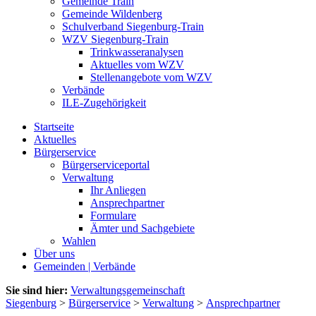
Gemeinde Train
Gemeinde Wildenberg
Schulverband Siegenburg-Train
WZV Siegenburg-Train
Trinkwasseranalysen
Aktuelles vom WZV
Stellenangebote vom WZV
Verbände
ILE-Zugehörigkeit
Startseite
Aktuelles
Bürgerservice
Bürgerserviceportal
Verwaltung
Ihr Anliegen
Ansprechpartner
Formulare
Ämter und Sachgebiete
Wahlen
Über uns
Gemeinden | Verbände
Sie sind hier:
Verwaltungsgemeinschaft
Siegenburg
>
Bürgerservice
>
Verwaltung
>
Ansprechpartner