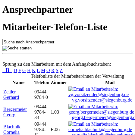
Ansprechpartner
Mitarbeiter-Telefon-Liste
Sprung zu den Mitarbeitern mit dem Anfangsbuchstaben:
B
D
F
G
H
K
L
M
O
R
S
Z
Telefonliste der Mitarbeiter/innen der Verwaltung
Name
Telefon
Zimmer
Mail
Zeitler
09444
Gerhard
9784-0
vg.vorsitzender@siegenburg.de
09444
Bergermeier
9784-
1.03
Georg
33
georg.bergermeier@siegenburg.
09444
Blachnik
9784-
E.06
Cornelia
51
cornelia.blachnik@siegenburg.d