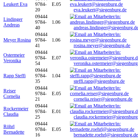
Leukert Eva
9784-
E.05
20
eva.leukert@siegenburg.de
09444
Lindinger
9784-
1.06
Andreas
40
andreas.lindinger@siegenburg.d
09444
Meyer Rosina
9784-
1.06
41
rosina.meyer@siegenburg.de
09444
Ostermeier
9784-
E.07
Veronika
54
veronika.ostermeier@siegenburg
09444
Rapp Steffi
9784-
1.04
35
steffi.rapp@siegenburg.de
09444
Reiser
9784-
E.05
Cornelia
21
cornelia.reiser@siegenburg.de
09444
Rockermeier
9784-
E.01
Claudia
25
claudia.rockermeier@siegenburg
09444
Röhrl
9784-
E.05
Bernadette
16
bernadette.roehrl@siegenburg.de