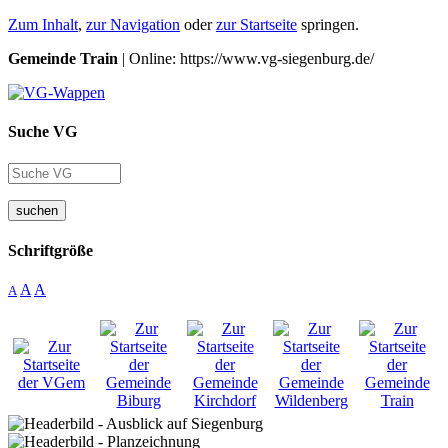
Zum Inhalt
,
zur Navigation
oder
zur Startseite
springen.
Gemeinde Train
| Online: https://www.vg-siegenburg.de/
Suche VG
suchen
Schriftgröße
A
A
A