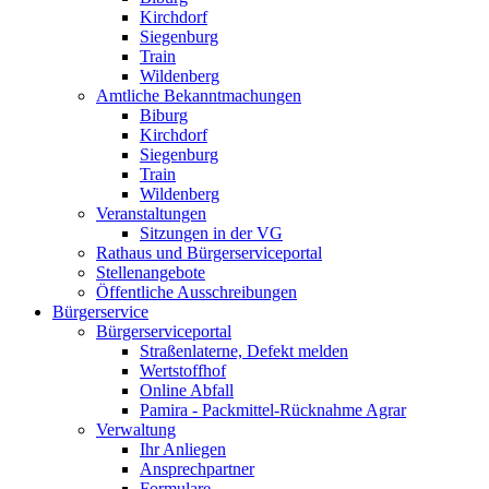
Kirchdorf
Siegenburg
Train
Wildenberg
Amtliche Bekanntmachungen
Biburg
Kirchdorf
Siegenburg
Train
Wildenberg
Veranstaltungen
Sitzungen in der VG
Rathaus und Bürgerserviceportal
Stellenangebote
Öffentliche Ausschreibungen
Bürgerservice
Bürgerserviceportal
Straßenlaterne, Defekt melden
Wertstoffhof
Online Abfall
Pamira - Packmittel-Rücknahme Agrar
Verwaltung
Ihr Anliegen
Ansprechpartner
Formulare