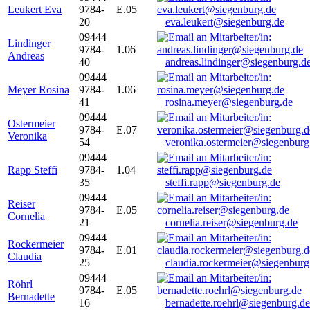
Leukert Eva
9784-
E.05
20
eva.leukert@siegenburg.de
09444
Lindinger
9784-
1.06
Andreas
40
andreas.lindinger@siegenburg.d
09444
Meyer Rosina
9784-
1.06
41
rosina.meyer@siegenburg.de
09444
Ostermeier
9784-
E.07
Veronika
54
veronika.ostermeier@siegenburg
09444
Rapp Steffi
9784-
1.04
35
steffi.rapp@siegenburg.de
09444
Reiser
9784-
E.05
Cornelia
21
cornelia.reiser@siegenburg.de
09444
Rockermeier
9784-
E.01
Claudia
25
claudia.rockermeier@siegenburg
09444
Röhrl
9784-
E.05
Bernadette
16
bernadette.roehrl@siegenburg.de