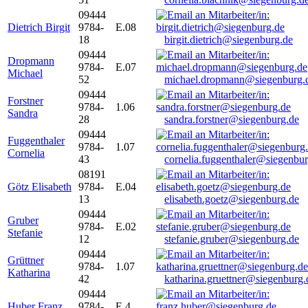
09444
Dietrich Birgit
9784-
E.08
18
birgit.dietrich@siegenburg.de
09444
Dropmann
9784-
E.07
Michael
52
michael.dropmann@siegenburg.
09444
Forstner
9784-
1.06
Sandra
28
sandra.forstner@siegenburg.de
09444
Fuggenthaler
9784-
1.07
Cornelia
43
cornelia.fuggenthaler@siegenbu
08191
Götz Elisabeth
9784-
E.04
13
elisabeth.goetz@siegenburg.de
09444
Gruber
9784-
E.02
Stefanie
12
stefanie.gruber@siegenburg.de
09444
Grüttner
9784-
1.07
Katharina
42
katharina.gruettner@siegenburg.
09444
Huber Franz
9784-
E 4