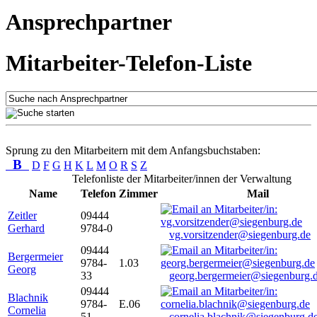
Ansprechpartner
Mitarbeiter-Telefon-Liste
Sprung zu den Mitarbeitern mit dem Anfangsbuchstaben:
B
D
F
G
H
K
L
M
O
R
S
Z
Telefonliste der Mitarbeiter/innen der Verwaltung
Name
Telefon
Zimmer
Mail
Zeitler
09444
Gerhard
9784-0
vg.vorsitzender@siegenburg.de
09444
Bergermeier
9784-
1.03
Georg
33
georg.bergermeier@siegenburg.
09444
Blachnik
9784-
E.06
Cornelia
51
cornelia.blachnik@siegenburg.d