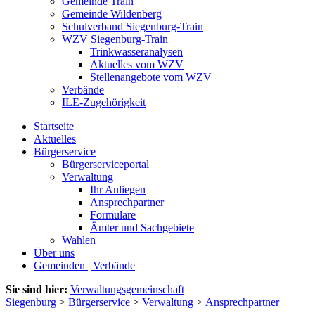
Gemeinde Train
Gemeinde Wildenberg
Schulverband Siegenburg-Train
WZV Siegenburg-Train
Trinkwasseranalysen
Aktuelles vom WZV
Stellenangebote vom WZV
Verbände
ILE-Zugehörigkeit
Startseite
Aktuelles
Bürgerservice
Bürgerserviceportal
Verwaltung
Ihr Anliegen
Ansprechpartner
Formulare
Ämter und Sachgebiete
Wahlen
Über uns
Gemeinden | Verbände
Sie sind hier:
Verwaltungsgemeinschaft
Siegenburg
>
Bürgerservice
>
Verwaltung
>
Ansprechpartner