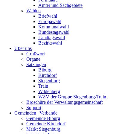
Ämter und Sachgebiete
Wahlen
Briefwahl
Europawahl
Kommunalwahl
Bundestagswahl
Landtagswahl
Bezirkswahl
Über uns
Grußwort
Organe
Satzungen
Biburg
Kirchdorf
Siegenburg
Train
Wildenberg
WZV der Gruppe Siegenburg-Train
Broschüre der Verwaltungsgemeinschaft
Support
Gemeinden | Verbände
Gemeinde Biburg
Gemeinde Kirchdorf
Markt Siegenburg