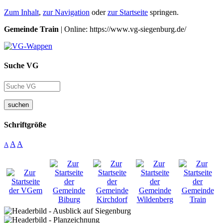
Zum Inhalt
,
zur Navigation
oder
zur Startseite
springen.
Gemeinde Train
| Online: https://www.vg-siegenburg.de/
Suche VG
suchen
Schriftgröße
A
A
A