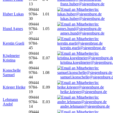
13
franz.huber@siegenburg.de
09444
Huber Lukas
9784-
1.01
30
lukas.huber@siegenburg.de
09444
Hund Agnes
9784-
1.05
37
agnes.hund@siegenburg.de
09444
Kerstin Gueli
9784-
45
kerstin.gueli@siegenbrug.de
09444
Köglmeier
9784-
E.07
Kristina
46
kristina.koeglmeier@siegenburg
09444
Konschelle
9784-
1.08
Samuel
44
samuel.konschelle@siegenburg.
09444
Krieger Heike
9784-
E.09
19
heike.krieger@siegenburg.de
09444
Lehmann
9784-
E.03
André
14
andre.lehmann@siegenburg.de
09444