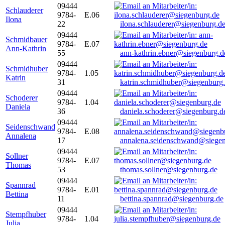
09444
Schlauderer
9784-
E.06
Ilona
22
ilona.schlauderer@siegenburg.d
09444
Schmidbauer
9784-
E.07
Ann-Kathrin
55
ann-kathrin.ebner@siegenburg.d
09444
Schmidhuber
9784-
1.05
Katrin
31
katrin.schmidhuber@siegenburg
09444
Schoderer
9784-
1.04
Daniela
36
daniela.schoderer@siegenburg.d
09444
Seidenschwand
9784-
E.08
Annalena
17
annalena.seidenschwand@siegen
09444
Sollner
9784-
E.07
Thomas
53
thomas.sollner@siegenburg.de
09444
Spannrad
9784-
E.01
Bettina
11
bettina.spannrad@siegenburg.de
09444
Stempfhuber
9784-
1.04
Julia