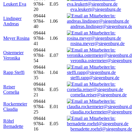
Leukert Eva
9784-
E.05
20
eva.leukert@siegenburg.de
09444
Lindinger
9784-
1.06
Andreas
40
andreas.lindinger@siegenburg.d
09444
Meyer Rosina
9784-
1.06
41
rosina.meyer@siegenburg.de
09444
Ostermeier
9784-
E.07
Veronika
54
veronika.ostermeier@siegenburg
09444
Rapp Steffi
9784-
1.04
35
steffi.rapp@siegenburg.de
09444
Reiser
9784-
E.05
Cornelia
21
cornelia.reiser@siegenburg.de
09444
Rockermeier
9784-
E.01
Claudia
25
claudia.rockermeier@siegenburg
09444
Röhrl
9784-
E.05
Bernadette
16
bernadette.roehrl@siegenburg.de