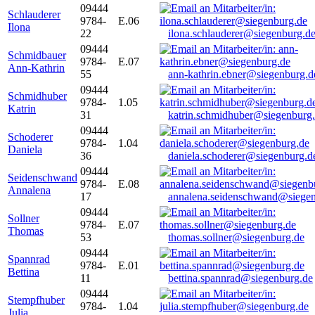
09444
Schlauderer
9784-
E.06
Ilona
22
ilona.schlauderer@siegenburg.d
09444
Schmidbauer
9784-
E.07
Ann-Kathrin
55
ann-kathrin.ebner@siegenburg.d
09444
Schmidhuber
9784-
1.05
Katrin
31
katrin.schmidhuber@siegenburg
09444
Schoderer
9784-
1.04
Daniela
36
daniela.schoderer@siegenburg.d
09444
Seidenschwand
9784-
E.08
Annalena
17
annalena.seidenschwand@siegen
09444
Sollner
9784-
E.07
Thomas
53
thomas.sollner@siegenburg.de
09444
Spannrad
9784-
E.01
Bettina
11
bettina.spannrad@siegenburg.de
09444
Stempfhuber
9784-
1.04
Julia