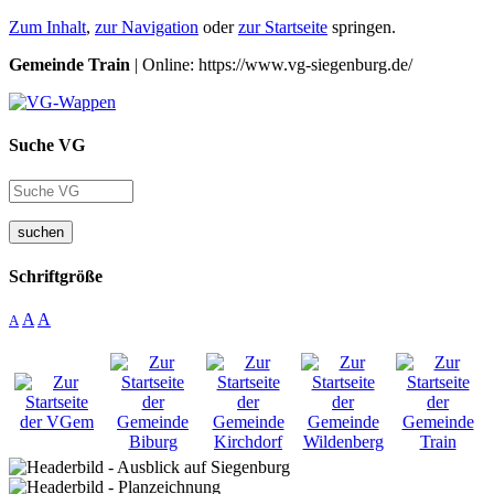
Zum Inhalt
,
zur Navigation
oder
zur Startseite
springen.
Gemeinde Train
| Online: https://www.vg-siegenburg.de/
Suche VG
suchen
Schriftgröße
A
A
A