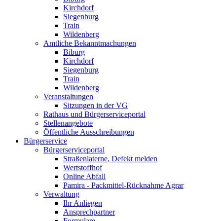
Kirchdorf
Siegenburg
Train
Wildenberg
Amtliche Bekanntmachungen
Biburg
Kirchdorf
Siegenburg
Train
Wildenberg
Veranstaltungen
Sitzungen in der VG
Rathaus und Bürgerserviceportal
Stellenangebote
Öffentliche Ausschreibungen
Bürgerservice
Bürgerserviceportal
Straßenlaterne, Defekt melden
Wertstoffhof
Online Abfall
Pamira - Packmittel-Rücknahme Agrar
Verwaltung
Ihr Anliegen
Ansprechpartner
Formulare