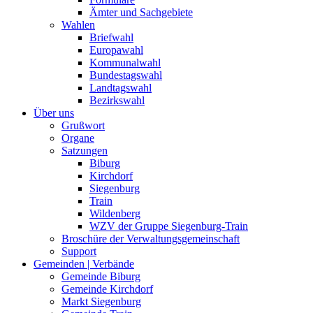
Ämter und Sachgebiete
Wahlen
Briefwahl
Europawahl
Kommunalwahl
Bundestagswahl
Landtagswahl
Bezirkswahl
Über uns
Grußwort
Organe
Satzungen
Biburg
Kirchdorf
Siegenburg
Train
Wildenberg
WZV der Gruppe Siegenburg-Train
Broschüre der Verwaltungsgemeinschaft
Support
Gemeinden | Verbände
Gemeinde Biburg
Gemeinde Kirchdorf
Markt Siegenburg