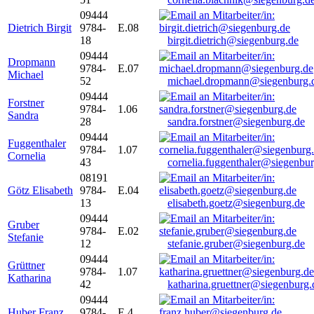
09444
Dietrich Birgit
9784-
E.08
18
birgit.dietrich@siegenburg.de
09444
Dropmann
9784-
E.07
Michael
52
michael.dropmann@siegenburg.
09444
Forstner
9784-
1.06
Sandra
28
sandra.forstner@siegenburg.de
09444
Fuggenthaler
9784-
1.07
Cornelia
43
cornelia.fuggenthaler@siegenbu
08191
Götz Elisabeth
9784-
E.04
13
elisabeth.goetz@siegenburg.de
09444
Gruber
9784-
E.02
Stefanie
12
stefanie.gruber@siegenburg.de
09444
Grüttner
9784-
1.07
Katharina
42
katharina.gruettner@siegenburg.
09444
Huber Franz
9784-
E 4