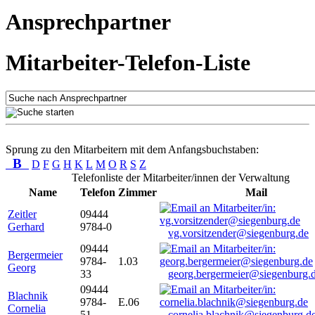
Ansprechpartner
Mitarbeiter-Telefon-Liste
Sprung zu den Mitarbeitern mit dem Anfangsbuchstaben:
B
D
F
G
H
K
L
M
O
R
S
Z
Telefonliste der Mitarbeiter/innen der Verwaltung
Name
Telefon
Zimmer
Mail
Zeitler
09444
Gerhard
9784-0
vg.vorsitzender@siegenburg.de
09444
Bergermeier
9784-
1.03
Georg
33
georg.bergermeier@siegenburg.
09444
Blachnik
9784-
E.06
Cornelia
51
cornelia.blachnik@siegenburg.d