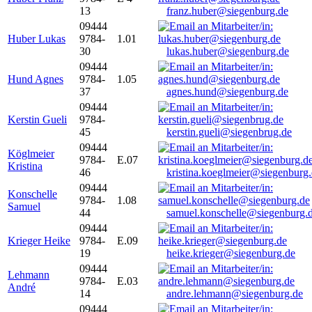
13
franz.huber@siegenburg.de
09444
Huber Lukas
9784-
1.01
30
lukas.huber@siegenburg.de
09444
Hund Agnes
9784-
1.05
37
agnes.hund@siegenburg.de
09444
Kerstin Gueli
9784-
45
kerstin.gueli@siegenbrug.de
09444
Köglmeier
9784-
E.07
Kristina
46
kristina.koeglmeier@siegenburg
09444
Konschelle
9784-
1.08
Samuel
44
samuel.konschelle@siegenburg.
09444
Krieger Heike
9784-
E.09
19
heike.krieger@siegenburg.de
09444
Lehmann
9784-
E.03
André
14
andre.lehmann@siegenburg.de
09444