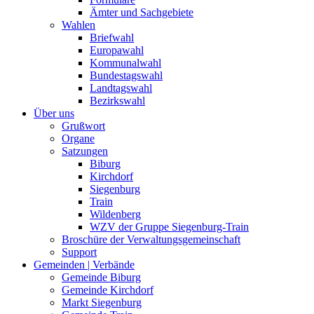
Ämter und Sachgebiete
Wahlen
Briefwahl
Europawahl
Kommunalwahl
Bundestagswahl
Landtagswahl
Bezirkswahl
Über uns
Grußwort
Organe
Satzungen
Biburg
Kirchdorf
Siegenburg
Train
Wildenberg
WZV der Gruppe Siegenburg-Train
Broschüre der Verwaltungsgemeinschaft
Support
Gemeinden | Verbände
Gemeinde Biburg
Gemeinde Kirchdorf
Markt Siegenburg