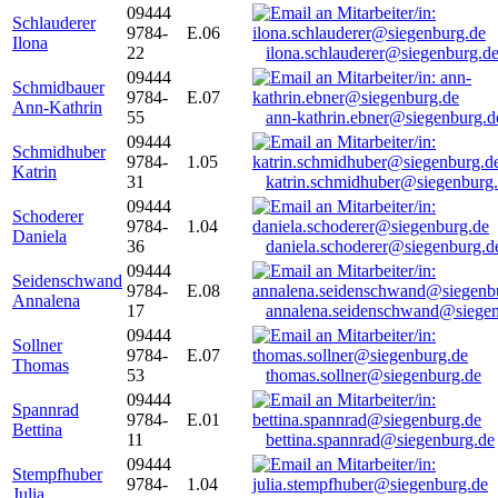
09444
Schlauderer
9784-
E.06
Ilona
22
ilona.schlauderer@siegenburg.d
09444
Schmidbauer
9784-
E.07
Ann-Kathrin
55
ann-kathrin.ebner@siegenburg.d
09444
Schmidhuber
9784-
1.05
Katrin
31
katrin.schmidhuber@siegenburg
09444
Schoderer
9784-
1.04
Daniela
36
daniela.schoderer@siegenburg.d
09444
Seidenschwand
9784-
E.08
Annalena
17
annalena.seidenschwand@siegen
09444
Sollner
9784-
E.07
Thomas
53
thomas.sollner@siegenburg.de
09444
Spannrad
9784-
E.01
Bettina
11
bettina.spannrad@siegenburg.de
09444
Stempfhuber
9784-
1.04
Julia