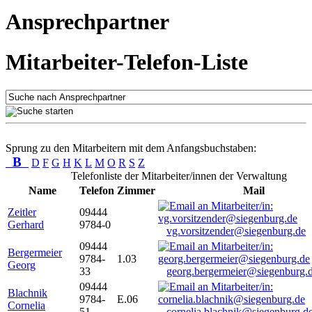
Ansprechpartner
Mitarbeiter-Telefon-Liste
Sprung zu den Mitarbeitern mit dem Anfangsbuchstaben:
B
D
F
G
H
K
L
M
O
R
S
Z
Telefonliste der Mitarbeiter/innen der Verwaltung
Name
Telefon
Zimmer
Mail
Zeitler
09444
Gerhard
9784-0
vg.vorsitzender@siegenburg.de
09444
Bergermeier
9784-
1.03
Georg
33
georg.bergermeier@siegenburg.
09444
Blachnik
9784-
E.06
Cornelia
51
cornelia.blachnik@siegenburg.d