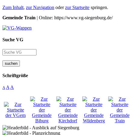
Zum Inhalt
,
zur Navigation
oder
zur Startseite
springen.
Gemeinde Train
| Online: https://www.vg-siegenburg.de/
Suche VG
suchen
Schriftgröße
A
A
A