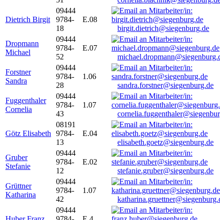
09444
Dietrich Birgit
9784-
E.08
18
birgit.dietrich@siegenburg.de
09444
Dropmann
9784-
E.07
Michael
52
michael.dropmann@siegenburg.
09444
Forstner
9784-
1.06
Sandra
28
sandra.forstner@siegenburg.de
09444
Fuggenthaler
9784-
1.07
Cornelia
43
cornelia.fuggenthaler@siegenbu
08191
Götz Elisabeth
9784-
E.04
13
elisabeth.goetz@siegenburg.de
09444
Gruber
9784-
E.02
Stefanie
12
stefanie.gruber@siegenburg.de
09444
Grüttner
9784-
1.07
Katharina
42
katharina.gruettner@siegenburg.
09444
Huber Franz
9784-
E 4