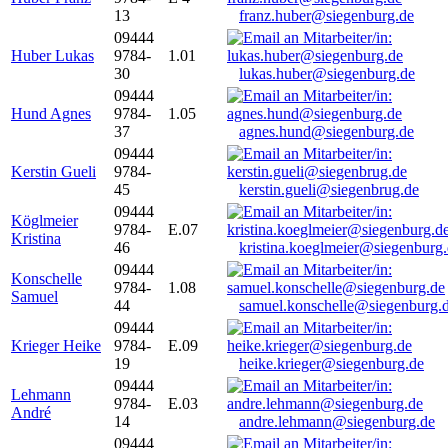
13
franz.huber@siegenburg.de
09444
Huber Lukas
9784-
1.01
30
lukas.huber@siegenburg.de
09444
Hund Agnes
9784-
1.05
37
agnes.hund@siegenburg.de
09444
Kerstin Gueli
9784-
45
kerstin.gueli@siegenbrug.de
09444
Köglmeier
9784-
E.07
Kristina
46
kristina.koeglmeier@siegenburg
09444
Konschelle
9784-
1.08
Samuel
44
samuel.konschelle@siegenburg.
09444
Krieger Heike
9784-
E.09
19
heike.krieger@siegenburg.de
09444
Lehmann
9784-
E.03
André
14
andre.lehmann@siegenburg.de
09444