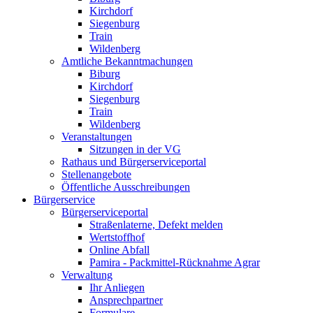
Kirchdorf
Siegenburg
Train
Wildenberg
Amtliche Bekanntmachungen
Biburg
Kirchdorf
Siegenburg
Train
Wildenberg
Veranstaltungen
Sitzungen in der VG
Rathaus und Bürgerserviceportal
Stellenangebote
Öffentliche Ausschreibungen
Bürgerservice
Bürgerserviceportal
Straßenlaterne, Defekt melden
Wertstoffhof
Online Abfall
Pamira - Packmittel-Rücknahme Agrar
Verwaltung
Ihr Anliegen
Ansprechpartner
Formulare