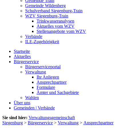
Gemeinde Train
Gemeinde Wildenberg
Schulverband Siegenburg-Train
WZV Siegenburg-Train
Trinkwasseranalysen
Aktuelles vom WZV
Stellenangebote vom WZV
Verbände
ILE-Zugehörigkeit
Startseite
Aktuelles
Bürgerservice
Bürgerserviceportal
Verwaltung
Ihr Anliegen
Ansprechpartner
Formulare
Ämter und Sachgebiete
Wahlen
Über uns
Gemeinden | Verbände
Sie sind hier:
Verwaltungsgemeinschaft
Siegenburg
>
Bürgerservice
>
Verwaltung
>
Ansprechpartner