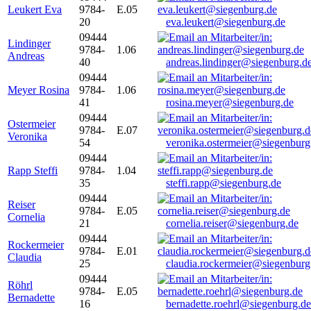
Leukert Eva
9784-
E.05
20
eva.leukert@siegenburg.de
09444
Lindinger
9784-
1.06
Andreas
40
andreas.lindinger@siegenburg.d
09444
Meyer Rosina
9784-
1.06
41
rosina.meyer@siegenburg.de
09444
Ostermeier
9784-
E.07
Veronika
54
veronika.ostermeier@siegenburg
09444
Rapp Steffi
9784-
1.04
35
steffi.rapp@siegenburg.de
09444
Reiser
9784-
E.05
Cornelia
21
cornelia.reiser@siegenburg.de
09444
Rockermeier
9784-
E.01
Claudia
25
claudia.rockermeier@siegenburg
09444
Röhrl
9784-
E.05
Bernadette
16
bernadette.roehrl@siegenburg.de