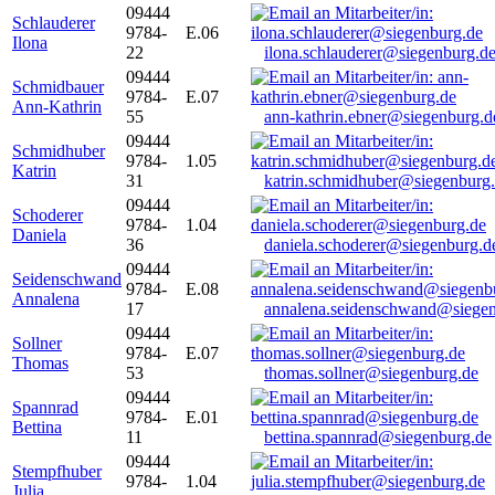
09444
Schlauderer
9784-
E.06
Ilona
22
ilona.schlauderer@siegenburg.d
09444
Schmidbauer
9784-
E.07
Ann-Kathrin
55
ann-kathrin.ebner@siegenburg.d
09444
Schmidhuber
9784-
1.05
Katrin
31
katrin.schmidhuber@siegenburg
09444
Schoderer
9784-
1.04
Daniela
36
daniela.schoderer@siegenburg.d
09444
Seidenschwand
9784-
E.08
Annalena
17
annalena.seidenschwand@siegen
09444
Sollner
9784-
E.07
Thomas
53
thomas.sollner@siegenburg.de
09444
Spannrad
9784-
E.01
Bettina
11
bettina.spannrad@siegenburg.de
09444
Stempfhuber
9784-
1.04
Julia