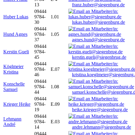
13
franz.huber@siegenburg.de
09444
Huber Lukas
9784-
1.01
30
lukas.huber@siegenburg.de
09444
Hund Agnes
9784-
1.05
37
agnes.hund@siegenburg.de
09444
Kerstin Gueli
9784-
45
kerstin.gueli@siegenbrug.de
09444
Köglmeier
9784-
E.07
Kristina
46
kristina.koeglmeier@siegenburg
09444
Konschelle
9784-
1.08
Samuel
44
samuel.konschelle@siegenburg.
09444
Krieger Heike
9784-
E.09
19
heike.krieger@siegenburg.de
09444
Lehmann
9784-
E.03
André
14
andre.lehmann@siegenburg.de
09444