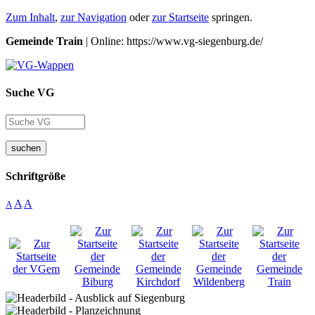
Zum Inhalt
,
zur Navigation
oder
zur Startseite
springen.
Gemeinde Train
| Online: https://www.vg-siegenburg.de/
Suche VG
suchen
Schriftgröße
A
A
A