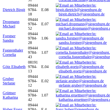
09444
Dietrich Birgit
9784-
E.08
18
birgit.dietrich@siegenburg.de
09444
Dropmann
9784-
E.07
Michael
52
michael.dropmann@siegenburg.
09444
Forstner
9784-
1.06
Sandra
28
sandra.forstner@siegenburg.de
09444
Fuggenthaler
9784-
1.07
Cornelia
43
cornelia.fuggenthaler@siegenbu
08191
Götz Elisabeth
9784-
E.04
13
elisabeth.goetz@siegenburg.de
09444
Gruber
9784-
E.02
Stefanie
12
stefanie.gruber@siegenburg.de
09444
Grüttner
9784-
1.07
Katharina
42
katharina.gruettner@siegenburg.
09444
Huber Franz
9784-
E 4