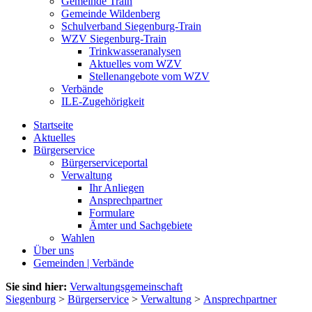
Gemeinde Train
Gemeinde Wildenberg
Schulverband Siegenburg-Train
WZV Siegenburg-Train
Trinkwasseranalysen
Aktuelles vom WZV
Stellenangebote vom WZV
Verbände
ILE-Zugehörigkeit
Startseite
Aktuelles
Bürgerservice
Bürgerserviceportal
Verwaltung
Ihr Anliegen
Ansprechpartner
Formulare
Ämter und Sachgebiete
Wahlen
Über uns
Gemeinden | Verbände
Sie sind hier:
Verwaltungsgemeinschaft
Siegenburg
>
Bürgerservice
>
Verwaltung
>
Ansprechpartner