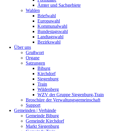
Ämter und Sachgebiete
Wahlen
Briefwahl
Europawahl
Kommunalwahl
Bundestagswahl
Landtagswahl
Bezirkswahl
Über uns
Grußwort
Organe
Satzungen
Biburg
Kirchdorf
Siegenburg
Train
Wildenberg
WZV der Gruppe Siegenburg-Train
Broschüre der Verwaltungsgemeinschaft
Support
Gemeinden | Verbände
Gemeinde Biburg
Gemeinde Kirchdorf
Markt Siegenburg