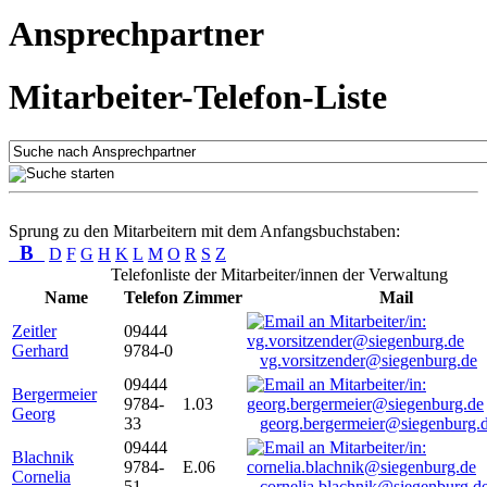
Ansprechpartner
Mitarbeiter-Telefon-Liste
Sprung zu den Mitarbeitern mit dem Anfangsbuchstaben:
B
D
F
G
H
K
L
M
O
R
S
Z
Telefonliste der Mitarbeiter/innen der Verwaltung
Name
Telefon
Zimmer
Mail
Zeitler
09444
Gerhard
9784-0
vg.vorsitzender@siegenburg.de
09444
Bergermeier
9784-
1.03
Georg
33
georg.bergermeier@siegenburg.
09444
Blachnik
9784-
E.06
Cornelia
51
cornelia.blachnik@siegenburg.d