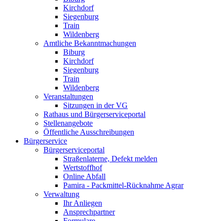
Kirchdorf
Siegenburg
Train
Wildenberg
Amtliche Bekanntmachungen
Biburg
Kirchdorf
Siegenburg
Train
Wildenberg
Veranstaltungen
Sitzungen in der VG
Rathaus und Bürgerserviceportal
Stellenangebote
Öffentliche Ausschreibungen
Bürgerservice
Bürgerserviceportal
Straßenlaterne, Defekt melden
Wertstoffhof
Online Abfall
Pamira - Packmittel-Rücknahme Agrar
Verwaltung
Ihr Anliegen
Ansprechpartner
Formulare