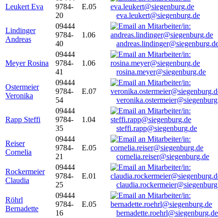
Leukert Eva
9784-
E.05
20
eva.leukert@siegenburg.de
09444
Lindinger
9784-
1.06
Andreas
40
andreas.lindinger@siegenburg.d
09444
Meyer Rosina
9784-
1.06
41
rosina.meyer@siegenburg.de
09444
Ostermeier
9784-
E.07
Veronika
54
veronika.ostermeier@siegenburg
09444
Rapp Steffi
9784-
1.04
35
steffi.rapp@siegenburg.de
09444
Reiser
9784-
E.05
Cornelia
21
cornelia.reiser@siegenburg.de
09444
Rockermeier
9784-
E.01
Claudia
25
claudia.rockermeier@siegenburg
09444
Röhrl
9784-
E.05
Bernadette
16
bernadette.roehrl@siegenburg.de