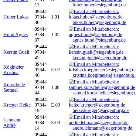
13
franz.huber@siegenburg.de
09444
Huber Lukas
9784-
1.01
30
lukas.huber@siegenburg.de
09444
Hund Agnes
9784-
1.05
37
agnes.hund@siegenburg.de
09444
Kerstin Gueli
9784-
45
kerstin.gueli@siegenbrug.de
09444
Köglmeier
9784-
E.07
Kristina
46
kristina.koeglmeier@siegenburg
09444
Konschelle
9784-
1.08
Samuel
44
samuel.konschelle@siegenburg.
09444
Krieger Heike
9784-
E.09
19
heike.krieger@siegenburg.de
09444
Lehmann
9784-
E.03
André
14
andre.lehmann@siegenburg.de
09444