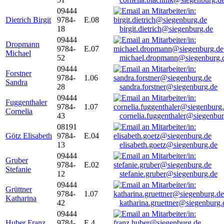
09444
Dietrich Birgit
9784-
E.08
18
birgit.dietrich@siegenburg.de
09444
Dropmann
9784-
E.07
Michael
52
michael.dropmann@siegenburg.
09444
Forstner
9784-
1.06
Sandra
28
sandra.forstner@siegenburg.de
09444
Fuggenthaler
9784-
1.07
Cornelia
43
cornelia.fuggenthaler@siegenbu
08191
Götz Elisabeth
9784-
E.04
13
elisabeth.goetz@siegenburg.de
09444
Gruber
9784-
E.02
Stefanie
12
stefanie.gruber@siegenburg.de
09444
Grüttner
9784-
1.07
Katharina
42
katharina.gruettner@siegenburg.
09444
Huber Franz
9784-
E 4