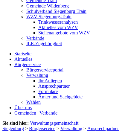
Gemeinde Train
Gemeinde Wildenberg
Schulverband Siegenburg-Train
WZV Siegenburg-Train
Trinkwasseranalysen
Aktuelles vom WZV
Stellenangebote vom WZV
Verbände
ILE-Zugehörigkeit
Startseite
Aktuelles
Bürgerservice
Bürgerserviceportal
Verwaltung
Ihr Anliegen
Ansprechpartner
Formulare
Ämter und Sachgebiete
Wahlen
Über uns
Gemeinden | Verbände
Sie sind hier:
Verwaltungsgemeinschaft
Siegenburg
>
Bürgerservice
>
Verwaltung
>
Ansprechpartner