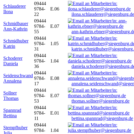
09444
Schlauderer
9784-
E.06
Ilona
22
ilona.schlauderer@siegenburg.d
09444
Schmidbauer
9784-
E.07
Ann-Kathrin
55
ann-kathrin.ebner@siegenburg.d
09444
Schmidhuber
9784-
1.05
Katrin
31
katrin.schmidhuber@siegenburg
09444
Schoderer
9784-
1.04
Daniela
36
daniela.schoderer@siegenburg.d
09444
Seidenschwand
9784-
E.08
Annalena
17
annalena.seidenschwand@siegen
09444
Sollner
9784-
E.07
Thomas
53
thomas.sollner@siegenburg.de
09444
Spannrad
9784-
E.01
Bettina
11
bettina.spannrad@siegenburg.de
09444
Stempfhuber
9784-
1.04
Julia