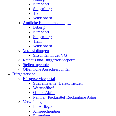
Kirchdorf
Siegenburg
Train
Wildenberg
Amtliche Bekanntmachungen
Biburg
Kirchdorf
Siegenburg
Train
Wildenberg
Veranstaltungen
Sitzungen in der VG
Rathaus und Bürgerserviceportal
Stellenangebote
Öffentliche Ausschreibungen
Bürgerservice
Bürgerserviceportal
Straßenlaterne, Defekt melden
Wertstoffhof
Online Abfall
Pamira - Packmittel-Rücknahme Agrar
Verwaltung
Ihr Anliegen
Ansprechpartner
Formulare