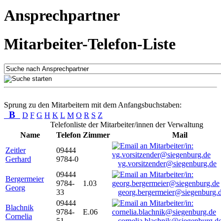
Ansprechpartner
Mitarbeiter-Telefon-Liste
Sprung zu den Mitarbeitern mit dem Anfangsbuchstaben:
B
D
F
G
H
K
L
M
O
R
S
Z
Telefonliste der Mitarbeiter/innen der Verwaltung
Name
Telefon
Zimmer
Mail
Zeitler
09444
Gerhard
9784-0
vg.vorsitzender@siegenburg.de
09444
Bergermeier
9784-
1.03
Georg
33
georg.bergermeier@siegenburg.
09444
Blachnik
9784-
E.06
Cornelia
51
cornelia.blachnik@siegenburg.d