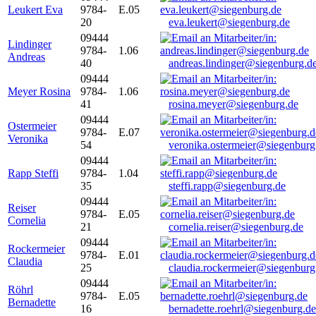
Leukert Eva
9784-
E.05
20
eva.leukert@siegenburg.de
09444
Lindinger
9784-
1.06
Andreas
40
andreas.lindinger@siegenburg.d
09444
Meyer Rosina
9784-
1.06
41
rosina.meyer@siegenburg.de
09444
Ostermeier
9784-
E.07
Veronika
54
veronika.ostermeier@siegenburg
09444
Rapp Steffi
9784-
1.04
35
steffi.rapp@siegenburg.de
09444
Reiser
9784-
E.05
Cornelia
21
cornelia.reiser@siegenburg.de
09444
Rockermeier
9784-
E.01
Claudia
25
claudia.rockermeier@siegenburg
09444
Röhrl
9784-
E.05
Bernadette
16
bernadette.roehrl@siegenburg.de