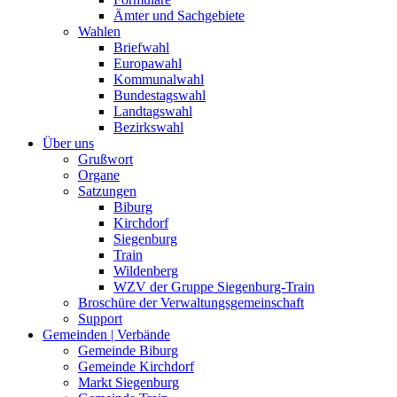
Ämter und Sachgebiete
Wahlen
Briefwahl
Europawahl
Kommunalwahl
Bundestagswahl
Landtagswahl
Bezirkswahl
Über uns
Grußwort
Organe
Satzungen
Biburg
Kirchdorf
Siegenburg
Train
Wildenberg
WZV der Gruppe Siegenburg-Train
Broschüre der Verwaltungsgemeinschaft
Support
Gemeinden | Verbände
Gemeinde Biburg
Gemeinde Kirchdorf
Markt Siegenburg