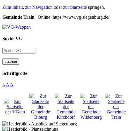
Zum Inhalt
,
zur Navigation
oder
zur Startseite
springen.
Gemeinde Train
| Online: https://www.vg-siegenburg.de/
Suche VG
suchen
Schriftgröße
A
A
A