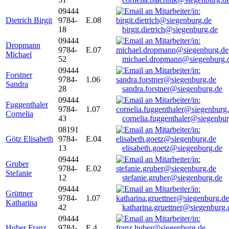
09444
Dietrich Birgit
9784-
E.08
18
birgit.dietrich@siegenburg.de
09444
Dropmann
9784-
E.07
Michael
52
michael.dropmann@siegenburg.
09444
Forstner
9784-
1.06
Sandra
28
sandra.forstner@siegenburg.de
09444
Fuggenthaler
9784-
1.07
Cornelia
43
cornelia.fuggenthaler@siegenbu
08191
Götz Elisabeth
9784-
E.04
13
elisabeth.goetz@siegenburg.de
09444
Gruber
9784-
E.02
Stefanie
12
stefanie.gruber@siegenburg.de
09444
Grüttner
9784-
1.07
Katharina
42
katharina.gruettner@siegenburg.
09444
Huber Franz
9784-
E 4