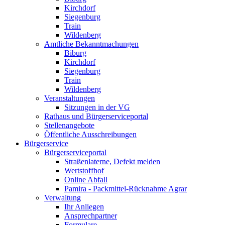
Kirchdorf
Siegenburg
Train
Wildenberg
Amtliche Bekanntmachungen
Biburg
Kirchdorf
Siegenburg
Train
Wildenberg
Veranstaltungen
Sitzungen in der VG
Rathaus und Bürgerserviceportal
Stellenangebote
Öffentliche Ausschreibungen
Bürgerservice
Bürgerserviceportal
Straßenlaterne, Defekt melden
Wertstoffhof
Online Abfall
Pamira - Packmittel-Rücknahme Agrar
Verwaltung
Ihr Anliegen
Ansprechpartner
Formulare