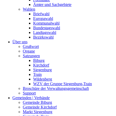
Ämter und Sachgebiete
Wahlen
Briefwahl
Europawahl
Kommunalwahl
Bundestagswahl
Landtagswahl
Bezirkswahl
Über uns
Grußwort
Organe
Satzungen
Biburg
Kirchdorf
Siegenburg
Train
Wildenberg
WZV der Gruppe Siegenburg-Train
Broschüre der Verwaltungsgemeinschaft
Support
Gemeinden | Verbände
Gemeinde Biburg
Gemeinde Kirchdorf
Markt Siegenburg