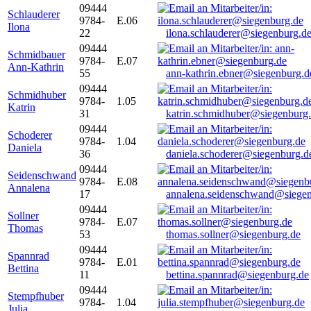
09444
Schlauderer
9784-
E.06
Ilona
22
ilona.schlauderer@siegenburg.d
09444
Schmidbauer
9784-
E.07
Ann-Kathrin
55
ann-kathrin.ebner@siegenburg.d
09444
Schmidhuber
9784-
1.05
Katrin
31
katrin.schmidhuber@siegenburg
09444
Schoderer
9784-
1.04
Daniela
36
daniela.schoderer@siegenburg.d
09444
Seidenschwand
9784-
E.08
Annalena
17
annalena.seidenschwand@siegen
09444
Sollner
9784-
E.07
Thomas
53
thomas.sollner@siegenburg.de
09444
Spannrad
9784-
E.01
Bettina
11
bettina.spannrad@siegenburg.de
09444
Stempfhuber
9784-
1.04
Julia