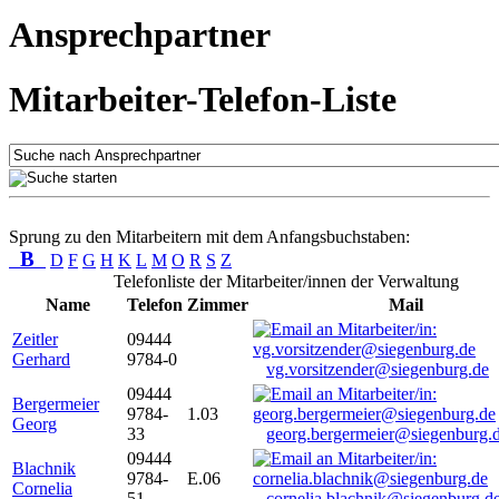
Ansprechpartner
Mitarbeiter-Telefon-Liste
Sprung zu den Mitarbeitern mit dem Anfangsbuchstaben:
B
D
F
G
H
K
L
M
O
R
S
Z
Telefonliste der Mitarbeiter/innen der Verwaltung
Name
Telefon
Zimmer
Mail
Zeitler
09444
Gerhard
9784-0
vg.vorsitzender@siegenburg.de
09444
Bergermeier
9784-
1.03
Georg
33
georg.bergermeier@siegenburg.
09444
Blachnik
9784-
E.06
Cornelia
51
cornelia.blachnik@siegenburg.d