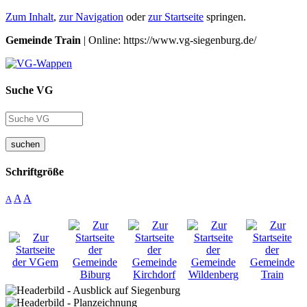
Zum Inhalt
,
zur Navigation
oder
zur Startseite
springen.
Gemeinde Train
| Online: https://www.vg-siegenburg.de/
Suche VG
suchen
Schriftgröße
A
A
A