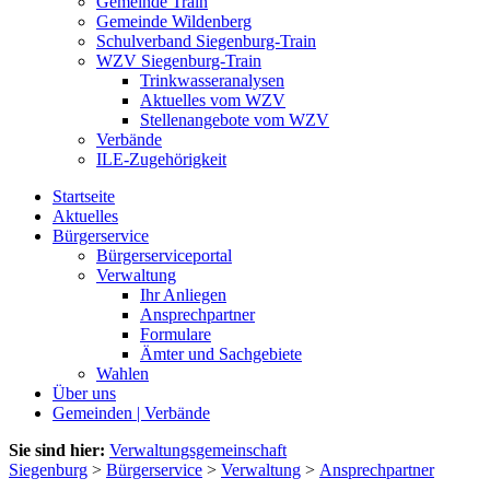
Gemeinde Train
Gemeinde Wildenberg
Schulverband Siegenburg-Train
WZV Siegenburg-Train
Trinkwasseranalysen
Aktuelles vom WZV
Stellenangebote vom WZV
Verbände
ILE-Zugehörigkeit
Startseite
Aktuelles
Bürgerservice
Bürgerserviceportal
Verwaltung
Ihr Anliegen
Ansprechpartner
Formulare
Ämter und Sachgebiete
Wahlen
Über uns
Gemeinden | Verbände
Sie sind hier:
Verwaltungsgemeinschaft
Siegenburg
>
Bürgerservice
>
Verwaltung
>
Ansprechpartner