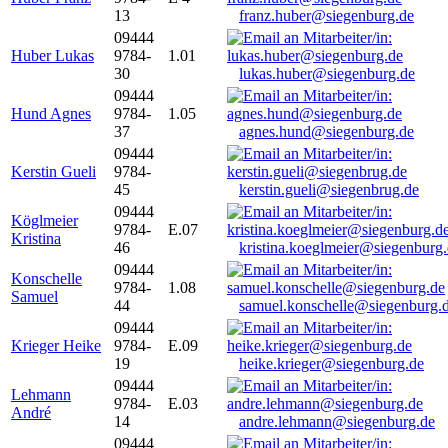
13
franz.huber@siegenburg.de
09444
Huber Lukas
9784-
1.01
30
lukas.huber@siegenburg.de
09444
Hund Agnes
9784-
1.05
37
agnes.hund@siegenburg.de
09444
Kerstin Gueli
9784-
45
kerstin.gueli@siegenbrug.de
09444
Köglmeier
9784-
E.07
Kristina
46
kristina.koeglmeier@siegenburg
09444
Konschelle
9784-
1.08
Samuel
44
samuel.konschelle@siegenburg.
09444
Krieger Heike
9784-
E.09
19
heike.krieger@siegenburg.de
09444
Lehmann
9784-
E.03
André
14
andre.lehmann@siegenburg.de
09444