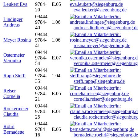
Leukert Eva
9784-
E.05
20
eva.leukert@siegenburg.de
09444
Lindinger
9784-
1.06
Andreas
40
andreas.lindinger@siegenburg.d
09444
Meyer Rosina
9784-
1.06
41
rosina.meyer@siegenburg.de
09444
Ostermeier
9784-
E.07
Veronika
54
veronika.ostermeier@siegenburg
09444
Rapp Steffi
9784-
1.04
35
steffi.rapp@siegenburg.de
09444
Reiser
9784-
E.05
Cornelia
21
cornelia.reiser@siegenburg.de
09444
Rockermeier
9784-
E.01
Claudia
25
claudia.rockermeier@siegenburg
09444
Röhrl
9784-
E.05
Bernadette
16
bernadette.roehrl@siegenburg.de