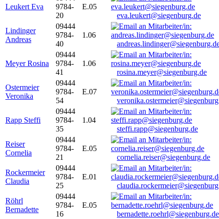
Leukert Eva
9784-
E.05
20
eva.leukert@siegenburg.de
09444
Lindinger
9784-
1.06
Andreas
40
andreas.lindinger@siegenburg.d
09444
Meyer Rosina
9784-
1.06
41
rosina.meyer@siegenburg.de
09444
Ostermeier
9784-
E.07
Veronika
54
veronika.ostermeier@siegenburg
09444
Rapp Steffi
9784-
1.04
35
steffi.rapp@siegenburg.de
09444
Reiser
9784-
E.05
Cornelia
21
cornelia.reiser@siegenburg.de
09444
Rockermeier
9784-
E.01
Claudia
25
claudia.rockermeier@siegenburg
09444
Röhrl
9784-
E.05
Bernadette
16
bernadette.roehrl@siegenburg.de