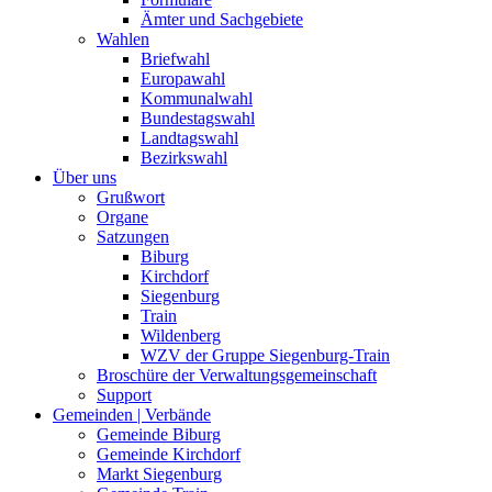
Ämter und Sachgebiete
Wahlen
Briefwahl
Europawahl
Kommunalwahl
Bundestagswahl
Landtagswahl
Bezirkswahl
Über uns
Grußwort
Organe
Satzungen
Biburg
Kirchdorf
Siegenburg
Train
Wildenberg
WZV der Gruppe Siegenburg-Train
Broschüre der Verwaltungsgemeinschaft
Support
Gemeinden | Verbände
Gemeinde Biburg
Gemeinde Kirchdorf
Markt Siegenburg