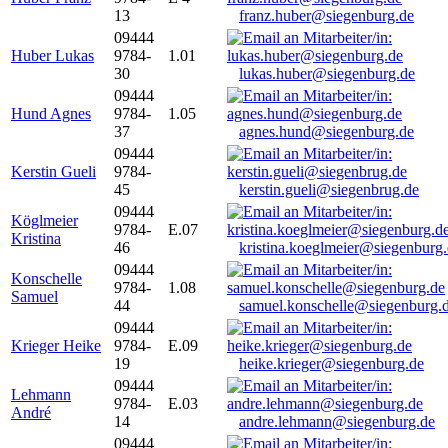
13
franz.huber@siegenburg.de
09444
Huber Lukas
9784-
1.01
30
lukas.huber@siegenburg.de
09444
Hund Agnes
9784-
1.05
37
agnes.hund@siegenburg.de
09444
Kerstin Gueli
9784-
45
kerstin.gueli@siegenbrug.de
09444
Köglmeier
9784-
E.07
Kristina
46
kristina.koeglmeier@siegenburg
09444
Konschelle
9784-
1.08
Samuel
44
samuel.konschelle@siegenburg.
09444
Krieger Heike
9784-
E.09
19
heike.krieger@siegenburg.de
09444
Lehmann
9784-
E.03
André
14
andre.lehmann@siegenburg.de
09444