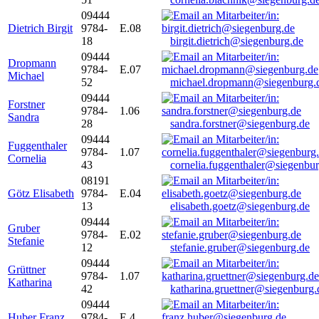
09444
Dietrich Birgit
9784-
E.08
18
birgit.dietrich@siegenburg.de
09444
Dropmann
9784-
E.07
Michael
52
michael.dropmann@siegenburg.
09444
Forstner
9784-
1.06
Sandra
28
sandra.forstner@siegenburg.de
09444
Fuggenthaler
9784-
1.07
Cornelia
43
cornelia.fuggenthaler@siegenbu
08191
Götz Elisabeth
9784-
E.04
13
elisabeth.goetz@siegenburg.de
09444
Gruber
9784-
E.02
Stefanie
12
stefanie.gruber@siegenburg.de
09444
Grüttner
9784-
1.07
Katharina
42
katharina.gruettner@siegenburg.
09444
Huber Franz
9784-
E 4