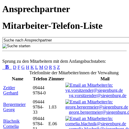
Ansprechpartner
Mitarbeiter-Telefon-Liste
Sprung zu den Mitarbeitern mit dem Anfangsbuchstaben:
B
D
F
G
H
K
L
M
O
R
S
Z
Telefonliste der Mitarbeiter/innen der Verwaltung
Name
Telefon
Zimmer
Mail
Zeitler
09444
Gerhard
9784-0
vg.vorsitzender@siegenburg.de
09444
Bergermeier
9784-
1.03
Georg
33
georg.bergermeier@siegenburg.
09444
Blachnik
9784-
E.06
Cornelia
51
cornelia.blachnik@siegenburg.d