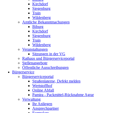
Kirchdorf
Siegenburg
Train
Wildenberg
Amtliche Bekanntmachungen
Biburg
Kirchdorf
Siegenburg
Train
Wildenberg
Veranstaltungen
Sitzungen in der VG
Rathaus und Bürgerserviceportal
Stellenangebote
Öffentliche Ausschreibungen
Bürgerservice
Bürgerserviceportal
Straßenlaterne, Defekt melden
Wertstoffhof
Online Abfall
Pamira - Packmittel-Rücknahme Agrar
Verwaltung
Ihr Anliegen
Ansprechpartner
Formulare