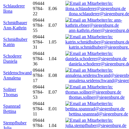
09444
Schlauderer
9784-
E.06
Ilona
22
ilona.schlauderer@siegenburg.d
09444
Schmidbauer
9784-
E.07
Ann-Kathrin
55
ann-kathrin.ebner@siegenburg.d
09444
Schmidhuber
9784-
1.05
Katrin
31
katrin.schmidhuber@siegenburg
09444
Schoderer
9784-
1.04
Daniela
36
daniela.schoderer@siegenburg.d
09444
Seidenschwand
9784-
E.08
Annalena
17
annalena.seidenschwand@siegen
09444
Sollner
9784-
E.07
Thomas
53
thomas.sollner@siegenburg.de
09444
Spannrad
9784-
E.01
Bettina
11
bettina.spannrad@siegenburg.de
09444
Stempfhuber
9784-
1.04
Julia