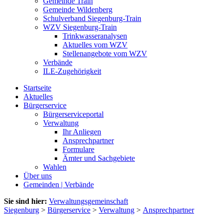
Gemeinde Train
Gemeinde Wildenberg
Schulverband Siegenburg-Train
WZV Siegenburg-Train
Trinkwasseranalysen
Aktuelles vom WZV
Stellenangebote vom WZV
Verbände
ILE-Zugehörigkeit
Startseite
Aktuelles
Bürgerservice
Bürgerserviceportal
Verwaltung
Ihr Anliegen
Ansprechpartner
Formulare
Ämter und Sachgebiete
Wahlen
Über uns
Gemeinden | Verbände
Sie sind hier:
Verwaltungsgemeinschaft
Siegenburg
>
Bürgerservice
>
Verwaltung
>
Ansprechpartner