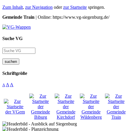
Zum Inhalt
,
zur Navigation
oder
zur Startseite
springen.
Gemeinde Train
| Online: https://www.vg-siegenburg.de/
Suche VG
suchen
Schriftgröße
A
A
A