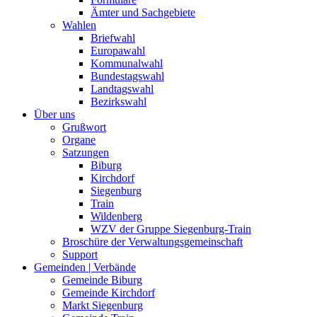
Ämter und Sachgebiete
Wahlen
Briefwahl
Europawahl
Kommunalwahl
Bundestagswahl
Landtagswahl
Bezirkswahl
Über uns
Grußwort
Organe
Satzungen
Biburg
Kirchdorf
Siegenburg
Train
Wildenberg
WZV der Gruppe Siegenburg-Train
Broschüre der Verwaltungsgemeinschaft
Support
Gemeinden | Verbände
Gemeinde Biburg
Gemeinde Kirchdorf
Markt Siegenburg