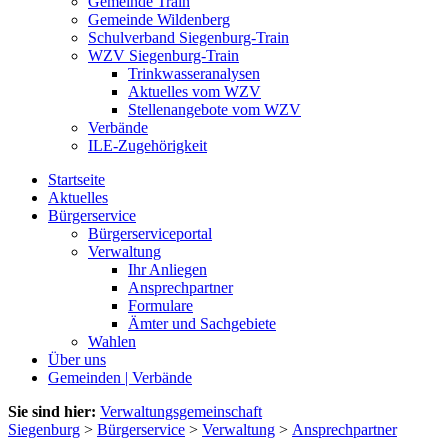
Gemeinde Train
Gemeinde Wildenberg
Schulverband Siegenburg-Train
WZV Siegenburg-Train
Trinkwasseranalysen
Aktuelles vom WZV
Stellenangebote vom WZV
Verbände
ILE-Zugehörigkeit
Startseite
Aktuelles
Bürgerservice
Bürgerserviceportal
Verwaltung
Ihr Anliegen
Ansprechpartner
Formulare
Ämter und Sachgebiete
Wahlen
Über uns
Gemeinden | Verbände
Sie sind hier:
Verwaltungsgemeinschaft
Siegenburg
>
Bürgerservice
>
Verwaltung
>
Ansprechpartner