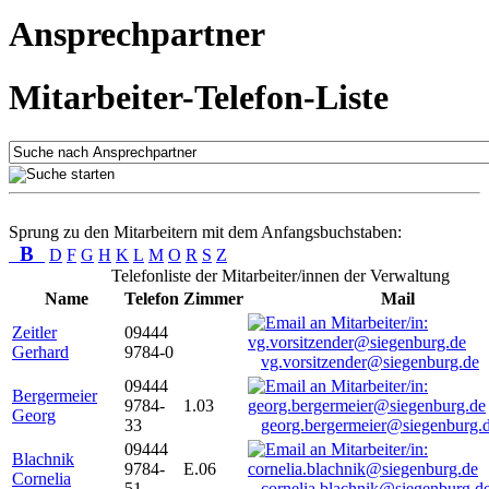
Ansprechpartner
Mitarbeiter-Telefon-Liste
Sprung zu den Mitarbeitern mit dem Anfangsbuchstaben:
B
D
F
G
H
K
L
M
O
R
S
Z
Telefonliste der Mitarbeiter/innen der Verwaltung
Name
Telefon
Zimmer
Mail
Zeitler
09444
Gerhard
9784-0
vg.vorsitzender@siegenburg.de
09444
Bergermeier
9784-
1.03
Georg
33
georg.bergermeier@siegenburg.
09444
Blachnik
9784-
E.06
Cornelia
51
cornelia.blachnik@siegenburg.d