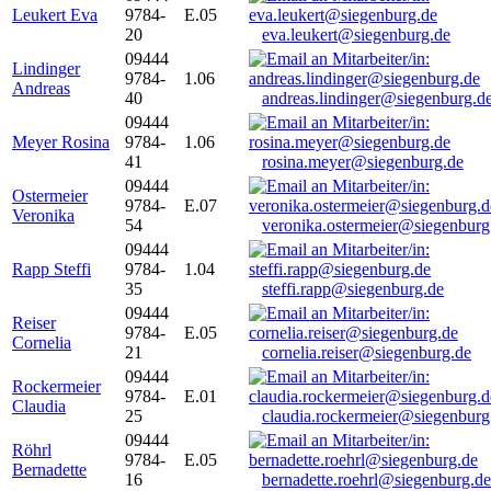
Leukert Eva
9784-
E.05
20
eva.leukert@siegenburg.de
09444
Lindinger
9784-
1.06
Andreas
40
andreas.lindinger@siegenburg.d
09444
Meyer Rosina
9784-
1.06
41
rosina.meyer@siegenburg.de
09444
Ostermeier
9784-
E.07
Veronika
54
veronika.ostermeier@siegenburg
09444
Rapp Steffi
9784-
1.04
35
steffi.rapp@siegenburg.de
09444
Reiser
9784-
E.05
Cornelia
21
cornelia.reiser@siegenburg.de
09444
Rockermeier
9784-
E.01
Claudia
25
claudia.rockermeier@siegenburg
09444
Röhrl
9784-
E.05
Bernadette
16
bernadette.roehrl@siegenburg.de