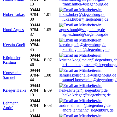
13
franz.huber@siegenburg.de
09444
Huber Lukas
9784-
1.01
30
lukas.huber@siegenburg.de
09444
Hund Agnes
9784-
1.05
37
agnes.hund@siegenburg.de
09444
Kerstin Gueli
9784-
45
kerstin.gueli@siegenbrug.de
09444
Köglmeier
9784-
E.07
Kristina
46
kristina.koeglmeier@siegenburg
09444
Konschelle
9784-
1.08
Samuel
44
samuel.konschelle@siegenburg.
09444
Krieger Heike
9784-
E.09
19
heike.krieger@siegenburg.de
09444
Lehmann
9784-
E.03
André
14
andre.lehmann@siegenburg.de
09444