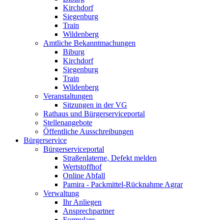
Kirchdorf
Siegenburg
Train
Wildenberg
Amtliche Bekanntmachungen
Biburg
Kirchdorf
Siegenburg
Train
Wildenberg
Veranstaltungen
Sitzungen in der VG
Rathaus und Bürgerserviceportal
Stellenangebote
Öffentliche Ausschreibungen
Bürgerservice
Bürgerserviceportal
Straßenlaterne, Defekt melden
Wertstoffhof
Online Abfall
Pamira - Packmittel-Rücknahme Agrar
Verwaltung
Ihr Anliegen
Ansprechpartner
Formulare