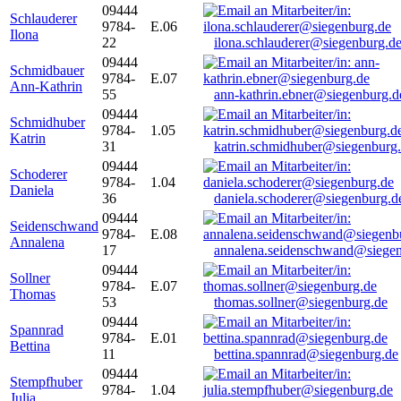
09444
Schlauderer
9784-
E.06
Ilona
22
ilona.schlauderer@siegenburg.d
09444
Schmidbauer
9784-
E.07
Ann-Kathrin
55
ann-kathrin.ebner@siegenburg.d
09444
Schmidhuber
9784-
1.05
Katrin
31
katrin.schmidhuber@siegenburg
09444
Schoderer
9784-
1.04
Daniela
36
daniela.schoderer@siegenburg.d
09444
Seidenschwand
9784-
E.08
Annalena
17
annalena.seidenschwand@siegen
09444
Sollner
9784-
E.07
Thomas
53
thomas.sollner@siegenburg.de
09444
Spannrad
9784-
E.01
Bettina
11
bettina.spannrad@siegenburg.de
09444
Stempfhuber
9784-
1.04
Julia