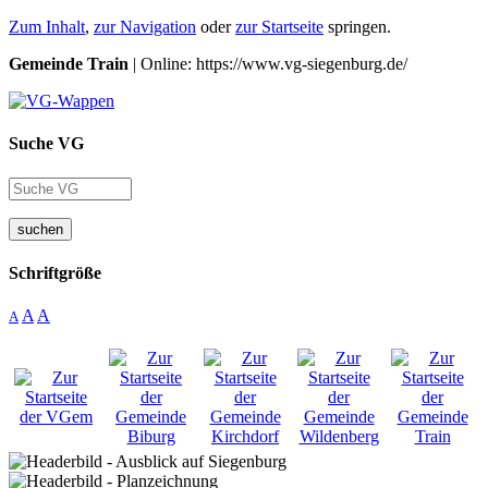
Zum Inhalt
,
zur Navigation
oder
zur Startseite
springen.
Gemeinde Train
| Online: https://www.vg-siegenburg.de/
Suche VG
suchen
Schriftgröße
A
A
A