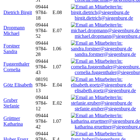
09444
Dietrich Birgit
9784-
E.08
18
birgit.dietrich@siegenburg.de
09444
Dropmann
9784-
E.07
Michael
52
michael.dropmann@siegenburg.
09444
Forstner
9784-
1.06
Sandra
28
sandra.forstner@siegenburg.de
09444
Fuggenthaler
9784-
1.07
Cornelia
43
cornelia.fuggenthaler@siegenbu
08191
Götz Elisabeth
9784-
E.04
13
elisabeth.goetz@siegenburg.de
09444
Gruber
9784-
E.02
Stefanie
12
stefanie.gruber@siegenburg.de
09444
Grüttner
9784-
1.07
Katharina
42
katharina.gruettner@siegenburg.
09444
Huber Franz
9784-
E 4