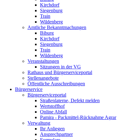
Kirchdorf
Siegenburg
Train
Wildenberg
Amtliche Bekanntmachungen
Biburg
Kirchdorf
Siegenburg
Train
Wildenberg
Veranstaltungen
Sitzungen in der VG
Rathaus und Bürgerserviceportal
Stellenangebote
Öffentliche Ausschreibungen
Bürgerservice
Bürgerserviceportal
Straßenlaterne, Defekt melden
Wertstoffhof
Online Abfall
Pamira - Packmittel-Rücknahme Agrar
Verwaltung
Ihr Anliegen
Ansprechpartner
Formulare