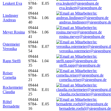
Leukert Eva
9784-
E.05
20
eva.leukert@siegenburg.de
09444
Lindinger
9784-
1.06
Andreas
40
andreas.lindinger@siegenburg.d
09444
Meyer Rosina
9784-
1.06
41
rosina.meyer@siegenburg.de
09444
Ostermeier
9784-
E.07
Veronika
54
veronika.ostermeier@siegenburg
09444
Rapp Steffi
9784-
1.04
35
steffi.rapp@siegenburg.de
09444
Reiser
9784-
E.05
Cornelia
21
cornelia.reiser@siegenburg.de
09444
Rockermeier
9784-
E.01
Claudia
25
claudia.rockermeier@siegenburg
09444
Röhrl
9784-
E.05
Bernadette
16
bernadette.roehrl@siegenburg.de