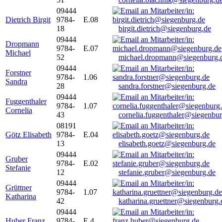
09444
Dietrich Birgit
9784-
E.08
18
birgit.dietrich@siegenburg.de
09444
Dropmann
9784-
E.07
Michael
52
michael.dropmann@siegenburg.
09444
Forstner
9784-
1.06
Sandra
28
sandra.forstner@siegenburg.de
09444
Fuggenthaler
9784-
1.07
Cornelia
43
cornelia.fuggenthaler@siegenbu
08191
Götz Elisabeth
9784-
E.04
13
elisabeth.goetz@siegenburg.de
09444
Gruber
9784-
E.02
Stefanie
12
stefanie.gruber@siegenburg.de
09444
Grüttner
9784-
1.07
Katharina
42
katharina.gruettner@siegenburg.
09444
Huber Franz
9784-
E 4