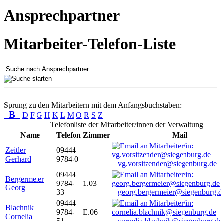
Ansprechpartner
Mitarbeiter-Telefon-Liste
Sprung zu den Mitarbeitern mit dem Anfangsbuchstaben:
B
D
F
G
H
K
L
M
O
R
S
Z
Telefonliste der Mitarbeiter/innen der Verwaltung
Name
Telefon
Zimmer
Mail
Zeitler
09444
Gerhard
9784-0
vg.vorsitzender@siegenburg.de
09444
Bergermeier
9784-
1.03
Georg
33
georg.bergermeier@siegenburg.
09444
Blachnik
9784-
E.06
Cornelia
51
cornelia.blachnik@siegenburg.d