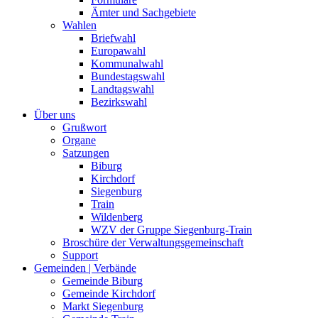
Ämter und Sachgebiete
Wahlen
Briefwahl
Europawahl
Kommunalwahl
Bundestagswahl
Landtagswahl
Bezirkswahl
Über uns
Grußwort
Organe
Satzungen
Biburg
Kirchdorf
Siegenburg
Train
Wildenberg
WZV der Gruppe Siegenburg-Train
Broschüre der Verwaltungsgemeinschaft
Support
Gemeinden | Verbände
Gemeinde Biburg
Gemeinde Kirchdorf
Markt Siegenburg