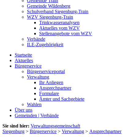
Gemeinde Train
Gemeinde Wildenberg
Schulverband Siegenburg-Train
WZV Siegenburg-Train
Trinkwasseranalysen
Aktuelles vom WZV
Stellenangebote vom WZV
Verbände
ILE-Zugehörigkeit
Startseite
Aktuelles
Bürgerservice
Bürgerserviceportal
Verwaltung
Ihr Anliegen
Ansprechpartner
Formulare
Ämter und Sachgebiete
Wahlen
Über uns
Gemeinden | Verbände
Sie sind hier:
Verwaltungsgemeinschaft
Siegenburg
>
Bürgerservice
>
Verwaltung
>
Ansprechpartner