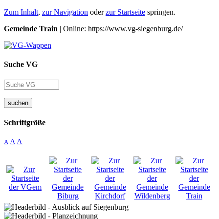
Zum Inhalt
,
zur Navigation
oder
zur Startseite
springen.
Gemeinde Train
| Online: https://www.vg-siegenburg.de/
Suche VG
suchen
Schriftgröße
A
A
A