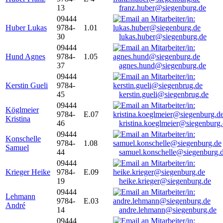
13
franz.huber@siegenburg.de
09444
Huber Lukas
9784-
1.01
30
lukas.huber@siegenburg.de
09444
Hund Agnes
9784-
1.05
37
agnes.hund@siegenburg.de
09444
Kerstin Gueli
9784-
45
kerstin.gueli@siegenbrug.de
09444
Köglmeier
9784-
E.07
Kristina
46
kristina.koeglmeier@siegenburg
09444
Konschelle
9784-
1.08
Samuel
44
samuel.konschelle@siegenburg.
09444
Krieger Heike
9784-
E.09
19
heike.krieger@siegenburg.de
09444
Lehmann
9784-
E.03
André
14
andre.lehmann@siegenburg.de
09444