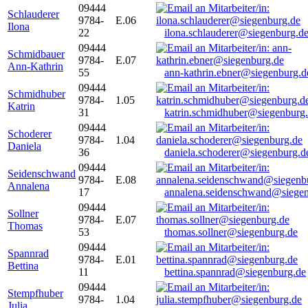
09444
Schlauderer
9784-
E.06
Ilona
22
ilona.schlauderer@siegenburg.d
09444
Schmidbauer
9784-
E.07
Ann-Kathrin
55
ann-kathrin.ebner@siegenburg.d
09444
Schmidhuber
9784-
1.05
Katrin
31
katrin.schmidhuber@siegenburg
09444
Schoderer
9784-
1.04
Daniela
36
daniela.schoderer@siegenburg.d
09444
Seidenschwand
9784-
E.08
Annalena
17
annalena.seidenschwand@siegen
09444
Sollner
9784-
E.07
Thomas
53
thomas.sollner@siegenburg.de
09444
Spannrad
9784-
E.01
Bettina
11
bettina.spannrad@siegenburg.de
09444
Stempfhuber
9784-
1.04
Julia