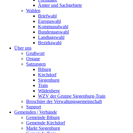
Ämter und Sachgebiete
Wahlen
Briefwahl
Europawahl
Kommunalwahl
Bundestagswahl
Landtagswahl
Bezirkswahl
Über uns
Grußwort
Organe
Satzungen
Biburg
Kirchdorf
Siegenburg
Train
Wildenberg
WZV der Gruppe Siegenburg-Train
Broschüre der Verwaltungsgemeinschaft
Support
Gemeinden | Verbände
Gemeinde Biburg
Gemeinde Kirchdorf
Markt Siegenburg