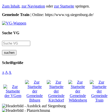
Zum Inhalt
,
zur Navigation
oder
zur Startseite
springen.
Gemeinde Train
| Online: https://www.vg-siegenburg.de/
Suche VG
suchen
Schriftgröße
A
A
A