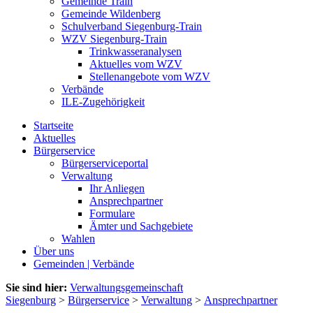
Gemeinde Train
Gemeinde Wildenberg
Schulverband Siegenburg-Train
WZV Siegenburg-Train
Trinkwasseranalysen
Aktuelles vom WZV
Stellenangebote vom WZV
Verbände
ILE-Zugehörigkeit
Startseite
Aktuelles
Bürgerservice
Bürgerserviceportal
Verwaltung
Ihr Anliegen
Ansprechpartner
Formulare
Ämter und Sachgebiete
Wahlen
Über uns
Gemeinden | Verbände
Sie sind hier:
Verwaltungsgemeinschaft
Siegenburg
>
Bürgerservice
>
Verwaltung
>
Ansprechpartner