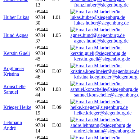
13
franz.huber@siegenburg.de
09444
Huber Lukas
9784-
1.01
30
lukas.huber@siegenburg.de
09444
Hund Agnes
9784-
1.05
37
agnes.hund@siegenburg.de
09444
Kerstin Gueli
9784-
45
kerstin.gueli@siegenbrug.de
09444
Köglmeier
9784-
E.07
Kristina
46
kristina.koeglmeier@siegenburg
09444
Konschelle
9784-
1.08
Samuel
44
samuel.konschelle@siegenburg.
09444
Krieger Heike
9784-
E.09
19
heike.krieger@siegenburg.de
09444
Lehmann
9784-
E.03
André
14
andre.lehmann@siegenburg.de
09444