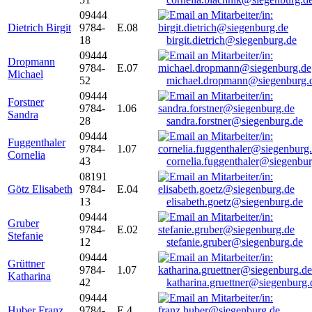
09444
Dietrich Birgit
9784-
E.08
18
birgit.dietrich@siegenburg.de
09444
Dropmann
9784-
E.07
Michael
52
michael.dropmann@siegenburg.
09444
Forstner
9784-
1.06
Sandra
28
sandra.forstner@siegenburg.de
09444
Fuggenthaler
9784-
1.07
Cornelia
43
cornelia.fuggenthaler@siegenbu
08191
Götz Elisabeth
9784-
E.04
13
elisabeth.goetz@siegenburg.de
09444
Gruber
9784-
E.02
Stefanie
12
stefanie.gruber@siegenburg.de
09444
Grüttner
9784-
1.07
Katharina
42
katharina.gruettner@siegenburg.
09444
Huber Franz
9784-
E 4