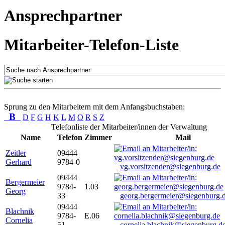
Ansprechpartner
Mitarbeiter-Telefon-Liste
Sprung zu den Mitarbeitern mit dem Anfangsbuchstaben:
B
D
F
G
H
K
L
M
O
R
S
Z
Telefonliste der Mitarbeiter/innen der Verwaltung
Name
Telefon
Zimmer
Mail
Zeitler
09444
Gerhard
9784-0
vg.vorsitzender@siegenburg.de
09444
Bergermeier
9784-
1.03
Georg
33
georg.bergermeier@siegenburg.
09444
Blachnik
9784-
E.06
Cornelia
51
cornelia.blachnik@siegenburg.d