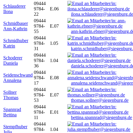
09444
Schlauderer
9784-
E.06
Ilona
22
ilona.schlauderer@siegenburg.d
09444
Schmidbauer
9784-
E.07
Ann-Kathrin
55
ann-kathrin.ebner@siegenburg.d
09444
Schmidhuber
9784-
1.05
Katrin
31
katrin.schmidhuber@siegenburg
09444
Schoderer
9784-
1.04
Daniela
36
daniela.schoderer@siegenburg.d
09444
Seidenschwand
9784-
E.08
Annalena
17
annalena.seidenschwand@siegen
09444
Sollner
9784-
E.07
Thomas
53
thomas.sollner@siegenburg.de
09444
Spannrad
9784-
E.01
Bettina
11
bettina.spannrad@siegenburg.de
09444
Stempfhuber
9784-
1.04
Julia