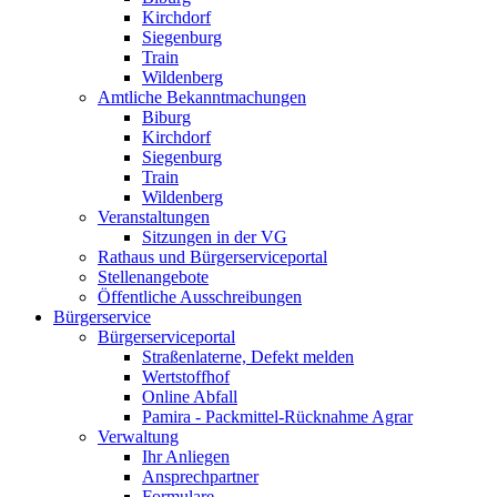
Kirchdorf
Siegenburg
Train
Wildenberg
Amtliche Bekanntmachungen
Biburg
Kirchdorf
Siegenburg
Train
Wildenberg
Veranstaltungen
Sitzungen in der VG
Rathaus und Bürgerserviceportal
Stellenangebote
Öffentliche Ausschreibungen
Bürgerservice
Bürgerserviceportal
Straßenlaterne, Defekt melden
Wertstoffhof
Online Abfall
Pamira - Packmittel-Rücknahme Agrar
Verwaltung
Ihr Anliegen
Ansprechpartner
Formulare