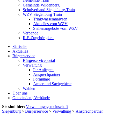
Gemeinde Train
Gemeinde Wildenberg
Schulverband Siegenburg-Train
WZV Siegenburg-Train
Trinkwasseranalysen
Aktuelles vom WZV
Stellenangebote vom WZV
Verbände
ILE-Zugehörigkeit
Startseite
Aktuelles
Bürgerservice
Bürgerserviceportal
Verwaltung
Ihr Anliegen
Ansprechpartner
Formulare
Ämter und Sachgebiete
Wahlen
Über uns
Gemeinden | Verbände
Sie sind hier:
Verwaltungsgemeinschaft
Siegenburg
>
Bürgerservice
>
Verwaltung
>
Ansprechpartner