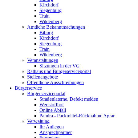
Kirchdorf
Siegenburg
Train
Wildenberg
Amtliche Bekanntmachungen
Biburg
Kirchdorf
Siegenburg
Train
Wildenberg
Veranstaltungen
Sitzungen in der VG
Rathaus und Bürgerserviceportal
Stellenangebote
Öffentliche Ausschreibungen
Bürgerservice
Bürgerserviceportal
Straßenlaterne, Defekt melden
Wertstoffhof
Online Abfall
Pamira - Packmittel-Rücknahme Agrar
Verwaltung
Ihr Anliegen
Ansprechpartner
Formulare