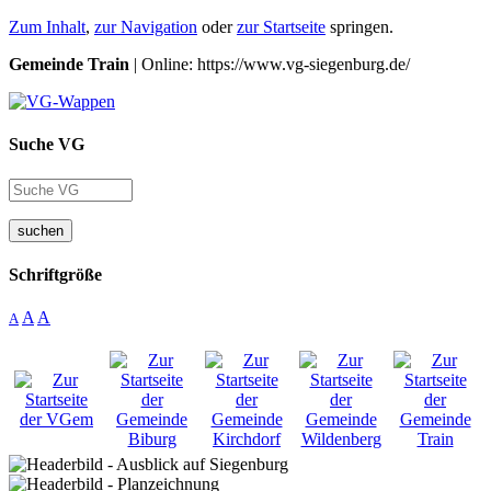
Zum Inhalt
,
zur Navigation
oder
zur Startseite
springen.
Gemeinde Train
| Online: https://www.vg-siegenburg.de/
Suche VG
suchen
Schriftgröße
A
A
A