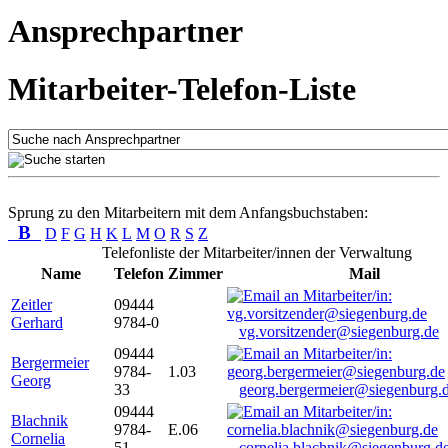
Ansprechpartner
Mitarbeiter-Telefon-Liste
Sprung zu den Mitarbeitern mit dem Anfangsbuchstaben:
B
D
F
G
H
K
L
M
O
R
S
Z
Telefonliste der Mitarbeiter/innen der Verwaltung
Name
Telefon
Zimmer
Mail
Zeitler
09444
Gerhard
9784-0
vg.vorsitzender@siegenburg.de
09444
Bergermeier
9784-
1.03
Georg
33
georg.bergermeier@siegenburg.
09444
Blachnik
9784-
E.06
Cornelia
51
cornelia.blachnik@siegenburg.d