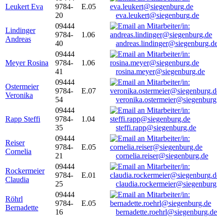
Leukert Eva
9784-
E.05
20
eva.leukert@siegenburg.de
09444
Lindinger
9784-
1.06
Andreas
40
andreas.lindinger@siegenburg.d
09444
Meyer Rosina
9784-
1.06
41
rosina.meyer@siegenburg.de
09444
Ostermeier
9784-
E.07
Veronika
54
veronika.ostermeier@siegenburg
09444
Rapp Steffi
9784-
1.04
35
steffi.rapp@siegenburg.de
09444
Reiser
9784-
E.05
Cornelia
21
cornelia.reiser@siegenburg.de
09444
Rockermeier
9784-
E.01
Claudia
25
claudia.rockermeier@siegenburg
09444
Röhrl
9784-
E.05
Bernadette
16
bernadette.roehrl@siegenburg.de