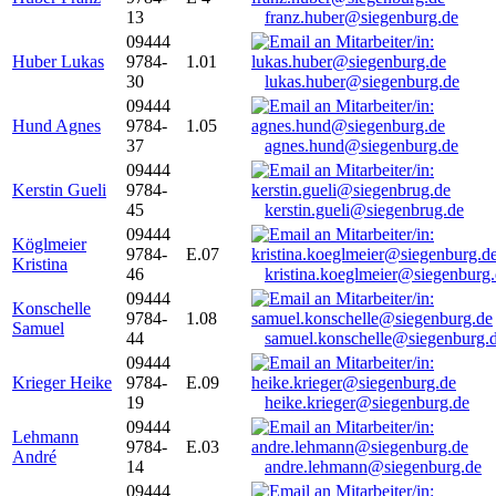
13
franz.huber@siegenburg.de
09444
Huber Lukas
9784-
1.01
30
lukas.huber@siegenburg.de
09444
Hund Agnes
9784-
1.05
37
agnes.hund@siegenburg.de
09444
Kerstin Gueli
9784-
45
kerstin.gueli@siegenbrug.de
09444
Köglmeier
9784-
E.07
Kristina
46
kristina.koeglmeier@siegenburg
09444
Konschelle
9784-
1.08
Samuel
44
samuel.konschelle@siegenburg.
09444
Krieger Heike
9784-
E.09
19
heike.krieger@siegenburg.de
09444
Lehmann
9784-
E.03
André
14
andre.lehmann@siegenburg.de
09444