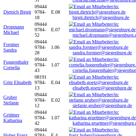
09444
Dietrich Birgit
9784-
E.08
18
birgit.dietrich@siegenburg.de
09444
Dropmann
9784-
E.07
Michael
52
michael.dropmann@siegenburg.
09444
Forstner
9784-
1.06
Sandra
28
sandra.forstner@siegenburg.de
09444
Fuggenthaler
9784-
1.07
Cornelia
43
cornelia.fuggenthaler@siegenbu
08191
Götz Elisabeth
9784-
E.04
13
elisabeth.goetz@siegenburg.de
09444
Gruber
9784-
E.02
Stefanie
12
stefanie.gruber@siegenburg.de
09444
Grüttner
9784-
1.07
Katharina
42
katharina.gruettner@siegenburg.
09444
Huber Franz
9784-
E 4