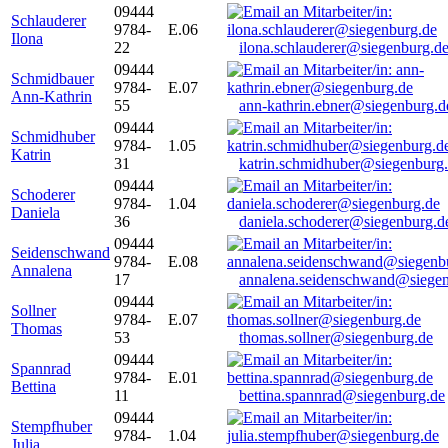
09444
Schlauderer
9784-
E.06
Ilona
22
ilona.schlauderer@siegenburg.d
09444
Schmidbauer
9784-
E.07
Ann-Kathrin
55
ann-kathrin.ebner@siegenburg.d
09444
Schmidhuber
9784-
1.05
Katrin
31
katrin.schmidhuber@siegenburg
09444
Schoderer
9784-
1.04
Daniela
36
daniela.schoderer@siegenburg.d
09444
Seidenschwand
9784-
E.08
Annalena
17
annalena.seidenschwand@siegen
09444
Sollner
9784-
E.07
Thomas
53
thomas.sollner@siegenburg.de
09444
Spannrad
9784-
E.01
Bettina
11
bettina.spannrad@siegenburg.de
09444
Stempfhuber
9784-
1.04
Julia