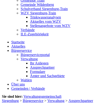
Gemeinde Train
Gemeinde Wildenberg
Schulverband Siegenburg-Train
WZV Siegenburg-Train
Trinkwasseranalysen
Aktuelles vom WZV
Stellenangebote vom WZV
Verbände
ILE-Zugehörigkeit
Startseite
Aktuelles
Bürgerservice
Bürgerserviceportal
Verwaltung
Ihr Anliegen
Ansprechpartner
Formulare
Ämter und Sachgebiete
Wahlen
Über uns
Gemeinden | Verbände
Sie sind hier:
Verwaltungsgemeinschaft
Siegenburg
>
Bürgerservice
>
Verwaltung
>
Ansprechpartner