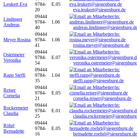
Leukert Eva
9784-
E.05
20
eva.leukert@siegenburg.de
09444
Lindinger
9784-
1.06
Andreas
40
andreas.lindinger@siegenburg.d
09444
Meyer Rosina
9784-
1.06
41
rosina.meyer@siegenburg.de
09444
Ostermeier
9784-
E.07
Veronika
54
veronika.ostermeier@siegenburg
09444
Rapp Steffi
9784-
1.04
35
steffi.rapp@siegenburg.de
09444
Reiser
9784-
E.05
Cornelia
21
cornelia.reiser@siegenburg.de
09444
Rockermeier
9784-
E.01
Claudia
25
claudia.rockermeier@siegenburg
09444
Röhrl
9784-
E.05
Bernadette
16
bernadette.roehrl@siegenburg.de