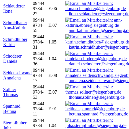
09444
Schlauderer
9784-
E.06
Ilona
22
ilona.schlauderer@siegenburg.d
09444
Schmidbauer
9784-
E.07
Ann-Kathrin
55
ann-kathrin.ebner@siegenburg.d
09444
Schmidhuber
9784-
1.05
Katrin
31
katrin.schmidhuber@siegenburg
09444
Schoderer
9784-
1.04
Daniela
36
daniela.schoderer@siegenburg.d
09444
Seidenschwand
9784-
E.08
Annalena
17
annalena.seidenschwand@siegen
09444
Sollner
9784-
E.07
Thomas
53
thomas.sollner@siegenburg.de
09444
Spannrad
9784-
E.01
Bettina
11
bettina.spannrad@siegenburg.de
09444
Stempfhuber
9784-
1.04
Julia