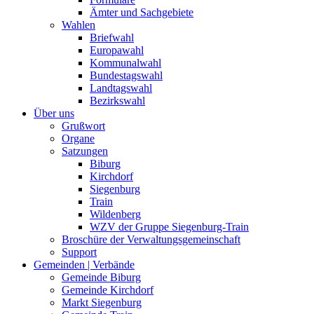
Ämter und Sachgebiete
Wahlen
Briefwahl
Europawahl
Kommunalwahl
Bundestagswahl
Landtagswahl
Bezirkswahl
Über uns
Grußwort
Organe
Satzungen
Biburg
Kirchdorf
Siegenburg
Train
Wildenberg
WZV der Gruppe Siegenburg-Train
Broschüre der Verwaltungsgemeinschaft
Support
Gemeinden | Verbände
Gemeinde Biburg
Gemeinde Kirchdorf
Markt Siegenburg