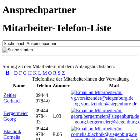
Ansprechpartner
Mitarbeiter-Telefon-Liste
Sprung zu den Mitarbeitern mit dem Anfangsbuchstaben:
B
D
F
G
H
K
L
M
O
R
S
Z
Telefonliste der Mitarbeiter/innen der Verwaltung
Name
Telefon
Zimmer
Mail
Zeitler
09444
Gerhard
9784-0
vg.vorsitzender@siegenburg.de
09444
Bergermeier
9784-
1.03
Georg
33
georg.bergermeier@siegenburg.
09444
Blachnik
9784-
E.06
Cornelia
51
cornelia.blachnik@siegenburg.d