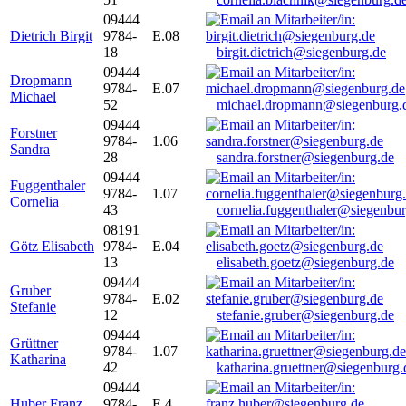
09444
Dietrich Birgit
9784-
E.08
18
birgit.dietrich@siegenburg.de
09444
Dropmann
9784-
E.07
Michael
52
michael.dropmann@siegenburg.
09444
Forstner
9784-
1.06
Sandra
28
sandra.forstner@siegenburg.de
09444
Fuggenthaler
9784-
1.07
Cornelia
43
cornelia.fuggenthaler@siegenbu
08191
Götz Elisabeth
9784-
E.04
13
elisabeth.goetz@siegenburg.de
09444
Gruber
9784-
E.02
Stefanie
12
stefanie.gruber@siegenburg.de
09444
Grüttner
9784-
1.07
Katharina
42
katharina.gruettner@siegenburg.
09444
Huber Franz
9784-
E 4