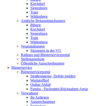
Kirchdorf
Siegenburg
Train
Wildenberg
Amtliche Bekanntmachungen
Biburg
Kirchdorf
Siegenburg
Train
Wildenberg
Veranstaltungen
Sitzungen in der VG
Rathaus und Bürgerserviceportal
Stellenangebote
Öffentliche Ausschreibungen
Bürgerservice
Bürgerserviceportal
Straßenlaterne, Defekt melden
Wertstoffhof
Online Abfall
Pamira - Packmittel-Rücknahme Agrar
Verwaltung
Ihr Anliegen
Ansprechpartner
Formulare