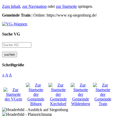
Zum Inhalt
,
zur Navigation
oder
zur Startseite
springen.
Gemeinde Train
| Online: https://www.vg-siegenburg.de/
Suche VG
suchen
Schriftgröße
A
A
A