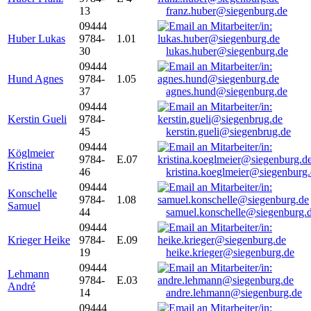
13
franz.huber@siegenburg.de
09444
Huber Lukas
9784-
1.01
30
lukas.huber@siegenburg.de
09444
Hund Agnes
9784-
1.05
37
agnes.hund@siegenburg.de
09444
Kerstin Gueli
9784-
45
kerstin.gueli@siegenbrug.de
09444
Köglmeier
9784-
E.07
Kristina
46
kristina.koeglmeier@siegenburg
09444
Konschelle
9784-
1.08
Samuel
44
samuel.konschelle@siegenburg.
09444
Krieger Heike
9784-
E.09
19
heike.krieger@siegenburg.de
09444
Lehmann
9784-
E.03
André
14
andre.lehmann@siegenburg.de
09444