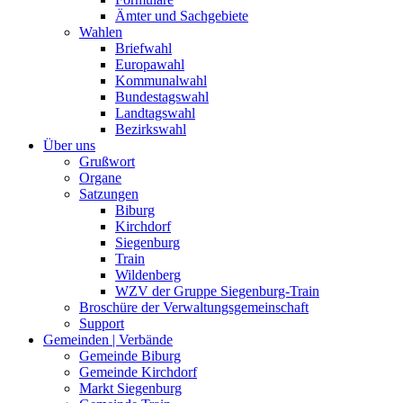
Ämter und Sachgebiete
Wahlen
Briefwahl
Europawahl
Kommunalwahl
Bundestagswahl
Landtagswahl
Bezirkswahl
Über uns
Grußwort
Organe
Satzungen
Biburg
Kirchdorf
Siegenburg
Train
Wildenberg
WZV der Gruppe Siegenburg-Train
Broschüre der Verwaltungsgemeinschaft
Support
Gemeinden | Verbände
Gemeinde Biburg
Gemeinde Kirchdorf
Markt Siegenburg