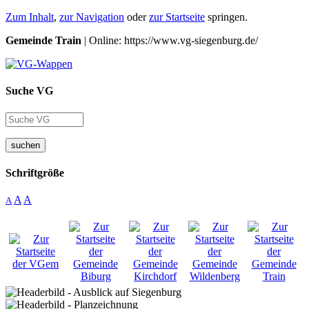
Zum Inhalt
,
zur Navigation
oder
zur Startseite
springen.
Gemeinde Train
| Online: https://www.vg-siegenburg.de/
Suche VG
suchen
Schriftgröße
A
A
A