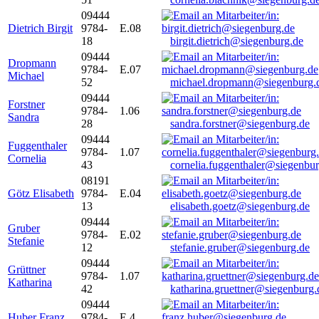
09444
Dietrich Birgit
9784-
E.08
18
birgit.dietrich@siegenburg.de
09444
Dropmann
9784-
E.07
Michael
52
michael.dropmann@siegenburg.
09444
Forstner
9784-
1.06
Sandra
28
sandra.forstner@siegenburg.de
09444
Fuggenthaler
9784-
1.07
Cornelia
43
cornelia.fuggenthaler@siegenbu
08191
Götz Elisabeth
9784-
E.04
13
elisabeth.goetz@siegenburg.de
09444
Gruber
9784-
E.02
Stefanie
12
stefanie.gruber@siegenburg.de
09444
Grüttner
9784-
1.07
Katharina
42
katharina.gruettner@siegenburg.
09444
Huber Franz
9784-
E 4