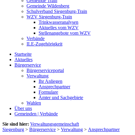
Gemeinde Train
Gemeinde Wildenberg
Schulverband Siegenburg-Train
WZV Siegenburg-Train
Trinkwasseranalysen
Aktuelles vom WZV
Stellenangebote vom WZV
Verbände
ILE-Zugehörigkeit
Startseite
Aktuelles
Bürgerservice
Bürgerserviceportal
Verwaltung
Ihr Anliegen
Ansprechpartner
Formulare
Ämter und Sachgebiete
Wahlen
Über uns
Gemeinden | Verbände
Sie sind hier:
Verwaltungsgemeinschaft
Siegenburg
>
Bürgerservice
>
Verwaltung
>
Ansprechpartner