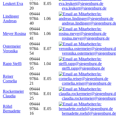
Leukert Eva
9784-
E.05
20
eva.leukert@siegenburg.de
09444
Lindinger
9784-
1.06
Andreas
40
andreas.lindinger@siegenburg.d
09444
Meyer Rosina
9784-
1.06
41
rosina.meyer@siegenburg.de
09444
Ostermeier
9784-
E.07
Veronika
54
veronika.ostermeier@siegenburg
09444
Rapp Steffi
9784-
1.04
35
steffi.rapp@siegenburg.de
09444
Reiser
9784-
E.05
Cornelia
21
cornelia.reiser@siegenburg.de
09444
Rockermeier
9784-
E.01
Claudia
25
claudia.rockermeier@siegenburg
09444
Röhrl
9784-
E.05
Bernadette
16
bernadette.roehrl@siegenburg.de