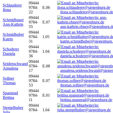
09444
Schlauderer
9784-
E.06
Ilona
22
ilona.schlauderer@siegenburg.d
09444
Schmidbauer
9784-
E.07
Ann-Kathrin
55
ann-kathrin.ebner@siegenburg.d
09444
Schmidhuber
9784-
1.05
Katrin
31
katrin.schmidhuber@siegenburg
09444
Schoderer
9784-
1.04
Daniela
36
daniela.schoderer@siegenburg.d
09444
Seidenschwand
9784-
E.08
Annalena
17
annalena.seidenschwand@siegen
09444
Sollner
9784-
E.07
Thomas
53
thomas.sollner@siegenburg.de
09444
Spannrad
9784-
E.01
Bettina
11
bettina.spannrad@siegenburg.de
09444
Stempfhuber
9784-
1.04
Julia