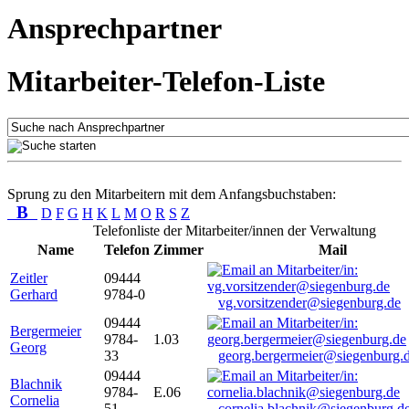
Ansprechpartner
Mitarbeiter-Telefon-Liste
Sprung zu den Mitarbeitern mit dem Anfangsbuchstaben:
B
D
F
G
H
K
L
M
O
R
S
Z
Telefonliste der Mitarbeiter/innen der Verwaltung
Name
Telefon
Zimmer
Mail
Zeitler
09444
Gerhard
9784-0
vg.vorsitzender@siegenburg.de
09444
Bergermeier
9784-
1.03
Georg
33
georg.bergermeier@siegenburg.
09444
Blachnik
9784-
E.06
Cornelia
51
cornelia.blachnik@siegenburg.d