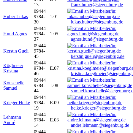
13
franz.huber@siegenburg.de
09444
Huber Lukas
9784-
1.01
30
lukas.huber@siegenburg.de
09444
Hund Agnes
9784-
1.05
37
agnes.hund@siegenburg.de
09444
Kerstin Gueli
9784-
45
kerstin.gueli@siegenbrug.de
09444
Köglmeier
9784-
E.07
Kristina
46
kristina.koeglmeier@siegenburg
09444
Konschelle
9784-
1.08
Samuel
44
samuel.konschelle@siegenburg.
09444
Krieger Heike
9784-
E.09
19
heike.krieger@siegenburg.de
09444
Lehmann
9784-
E.03
André
14
andre.lehmann@siegenburg.de
09444