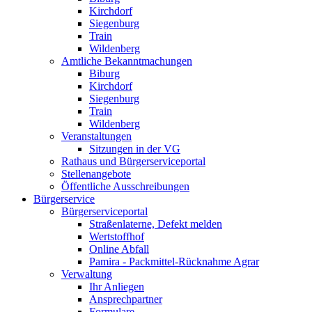
Kirchdorf
Siegenburg
Train
Wildenberg
Amtliche Bekanntmachungen
Biburg
Kirchdorf
Siegenburg
Train
Wildenberg
Veranstaltungen
Sitzungen in der VG
Rathaus und Bürgerserviceportal
Stellenangebote
Öffentliche Ausschreibungen
Bürgerservice
Bürgerserviceportal
Straßenlaterne, Defekt melden
Wertstoffhof
Online Abfall
Pamira - Packmittel-Rücknahme Agrar
Verwaltung
Ihr Anliegen
Ansprechpartner
Formulare