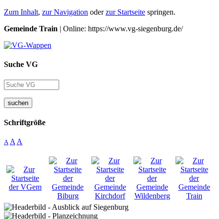
Zum Inhalt
,
zur Navigation
oder
zur Startseite
springen.
Gemeinde Train
| Online: https://www.vg-siegenburg.de/
Suche VG
suchen
Schriftgröße
A
A
A