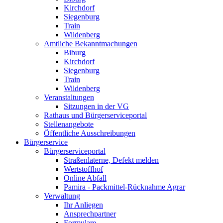
Kirchdorf
Siegenburg
Train
Wildenberg
Amtliche Bekanntmachungen
Biburg
Kirchdorf
Siegenburg
Train
Wildenberg
Veranstaltungen
Sitzungen in der VG
Rathaus und Bürgerserviceportal
Stellenangebote
Öffentliche Ausschreibungen
Bürgerservice
Bürgerserviceportal
Straßenlaterne, Defekt melden
Wertstoffhof
Online Abfall
Pamira - Packmittel-Rücknahme Agrar
Verwaltung
Ihr Anliegen
Ansprechpartner
Formulare