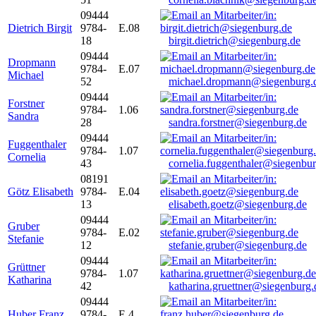
09444
Dietrich Birgit
9784-
E.08
18
birgit.dietrich@siegenburg.de
09444
Dropmann
9784-
E.07
Michael
52
michael.dropmann@siegenburg.
09444
Forstner
9784-
1.06
Sandra
28
sandra.forstner@siegenburg.de
09444
Fuggenthaler
9784-
1.07
Cornelia
43
cornelia.fuggenthaler@siegenbu
08191
Götz Elisabeth
9784-
E.04
13
elisabeth.goetz@siegenburg.de
09444
Gruber
9784-
E.02
Stefanie
12
stefanie.gruber@siegenburg.de
09444
Grüttner
9784-
1.07
Katharina
42
katharina.gruettner@siegenburg.
09444
Huber Franz
9784-
E 4