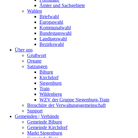
Ämter und Sachgebiete
Wahlen
Briefwahl
Europawahl
Kommunalwahl
Bundestagswahl
Landtagswahl
Bezirkswahl
Über uns
Grußwort
Organe
Satzungen
Biburg
Kirchdorf
Siegenburg
Train
Wildenberg
WZV der Gruppe Siegenburg-Train
Broschüre der Verwaltungsgemeinschaft
Support
Gemeinden | Verbände
Gemeinde Biburg
Gemeinde Kirchdorf
Markt Siegenburg