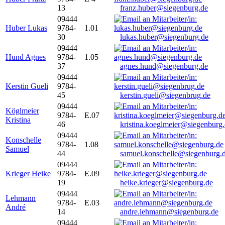
13
franz.huber@siegenburg.de
09444
Huber Lukas
9784-
1.01
30
lukas.huber@siegenburg.de
09444
Hund Agnes
9784-
1.05
37
agnes.hund@siegenburg.de
09444
Kerstin Gueli
9784-
45
kerstin.gueli@siegenbrug.de
09444
Köglmeier
9784-
E.07
Kristina
46
kristina.koeglmeier@siegenburg
09444
Konschelle
9784-
1.08
Samuel
44
samuel.konschelle@siegenburg.
09444
Krieger Heike
9784-
E.09
19
heike.krieger@siegenburg.de
09444
Lehmann
9784-
E.03
André
14
andre.lehmann@siegenburg.de
09444