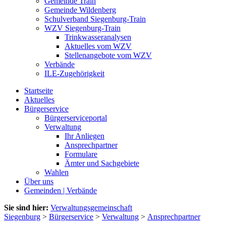
Gemeinde Train
Gemeinde Wildenberg
Schulverband Siegenburg-Train
WZV Siegenburg-Train
Trinkwasseranalysen
Aktuelles vom WZV
Stellenangebote vom WZV
Verbände
ILE-Zugehörigkeit
Startseite
Aktuelles
Bürgerservice
Bürgerserviceportal
Verwaltung
Ihr Anliegen
Ansprechpartner
Formulare
Ämter und Sachgebiete
Wahlen
Über uns
Gemeinden | Verbände
Sie sind hier:
Verwaltungsgemeinschaft
Siegenburg
>
Bürgerservice
>
Verwaltung
>
Ansprechpartner