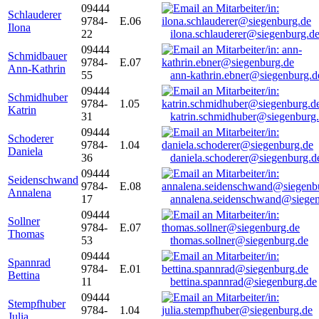
09444
Schlauderer
9784-
E.06
Ilona
22
ilona.schlauderer@siegenburg.d
09444
Schmidbauer
9784-
E.07
Ann-Kathrin
55
ann-kathrin.ebner@siegenburg.d
09444
Schmidhuber
9784-
1.05
Katrin
31
katrin.schmidhuber@siegenburg
09444
Schoderer
9784-
1.04
Daniela
36
daniela.schoderer@siegenburg.d
09444
Seidenschwand
9784-
E.08
Annalena
17
annalena.seidenschwand@siegen
09444
Sollner
9784-
E.07
Thomas
53
thomas.sollner@siegenburg.de
09444
Spannrad
9784-
E.01
Bettina
11
bettina.spannrad@siegenburg.de
09444
Stempfhuber
9784-
1.04
Julia