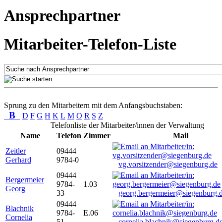
Ansprechpartner
Mitarbeiter-Telefon-Liste
Sprung zu den Mitarbeitern mit dem Anfangsbuchstaben:
B
D
F
G
H
K
L
M
O
R
S
Z
Telefonliste der Mitarbeiter/innen der Verwaltung
Name
Telefon
Zimmer
Mail
Zeitler
09444
Gerhard
9784-0
vg.vorsitzender@siegenburg.de
09444
Bergermeier
9784-
1.03
Georg
33
georg.bergermeier@siegenburg.
09444
Blachnik
9784-
E.06
Cornelia
51
cornelia.blachnik@siegenburg.d