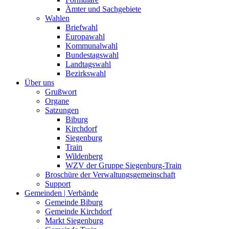
Ämter und Sachgebiete
Wahlen
Briefwahl
Europawahl
Kommunalwahl
Bundestagswahl
Landtagswahl
Bezirkswahl
Über uns
Grußwort
Organe
Satzungen
Biburg
Kirchdorf
Siegenburg
Train
Wildenberg
WZV der Gruppe Siegenburg-Train
Broschüre der Verwaltungsgemeinschaft
Support
Gemeinden | Verbände
Gemeinde Biburg
Gemeinde Kirchdorf
Markt Siegenburg