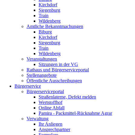
Kirchdorf
Siegenburg
Train
Wildenberg
Amtliche Bekanntmachungen
Biburg
Kirchdorf
Siegenburg
Train
Wildenberg
Veranstaltungen
Sitzungen in der VG
Rathaus und Bürgerserviceportal
Stellenangebote
Öffentliche Ausschreibungen
Bürgerservice
Bürgerserviceportal
Straßenlaterne, Defekt melden
Wertstoffhof
Online Abfall
Pamira - Packmittel-Rücknahme Agrar
Verwaltung
Ihr Anliegen
Ansprechpartner
Formulare