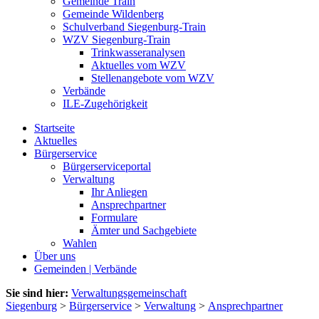
Gemeinde Train
Gemeinde Wildenberg
Schulverband Siegenburg-Train
WZV Siegenburg-Train
Trinkwasseranalysen
Aktuelles vom WZV
Stellenangebote vom WZV
Verbände
ILE-Zugehörigkeit
Startseite
Aktuelles
Bürgerservice
Bürgerserviceportal
Verwaltung
Ihr Anliegen
Ansprechpartner
Formulare
Ämter und Sachgebiete
Wahlen
Über uns
Gemeinden | Verbände
Sie sind hier:
Verwaltungsgemeinschaft
Siegenburg
>
Bürgerservice
>
Verwaltung
>
Ansprechpartner