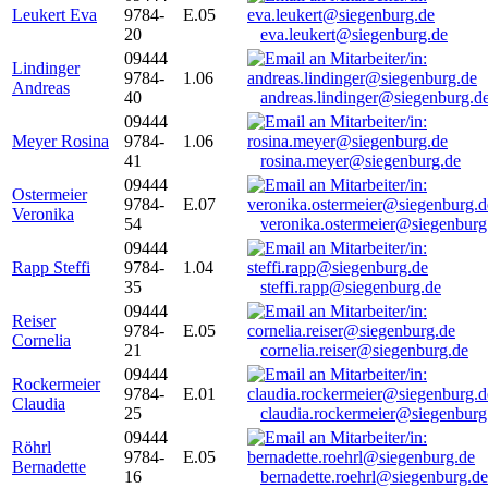
Leukert Eva
9784-
E.05
20
eva.leukert@siegenburg.de
09444
Lindinger
9784-
1.06
Andreas
40
andreas.lindinger@siegenburg.d
09444
Meyer Rosina
9784-
1.06
41
rosina.meyer@siegenburg.de
09444
Ostermeier
9784-
E.07
Veronika
54
veronika.ostermeier@siegenburg
09444
Rapp Steffi
9784-
1.04
35
steffi.rapp@siegenburg.de
09444
Reiser
9784-
E.05
Cornelia
21
cornelia.reiser@siegenburg.de
09444
Rockermeier
9784-
E.01
Claudia
25
claudia.rockermeier@siegenburg
09444
Röhrl
9784-
E.05
Bernadette
16
bernadette.roehrl@siegenburg.de