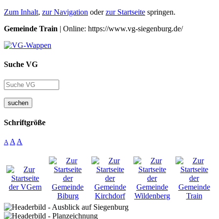
Zum Inhalt
,
zur Navigation
oder
zur Startseite
springen.
Gemeinde Train
| Online: https://www.vg-siegenburg.de/
Suche VG
suchen
Schriftgröße
A
A
A