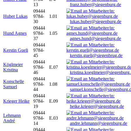
13
franz.huber@siegenburg.de
09444
Huber Lukas
9784-
1.01
30
lukas.huber@siegenburg.de
09444
Hund Agnes
9784-
1.05
37
agnes.hund@siegenburg.de
09444
Kerstin Gueli
9784-
45
kerstin.gueli@siegenbrug.de
09444
Köglmeier
9784-
E.07
Kristina
46
kristina.koeglmeier@siegenburg
09444
Konschelle
9784-
1.08
Samuel
44
samuel.konschelle@siegenburg.
09444
Krieger Heike
9784-
E.09
19
heike.krieger@siegenburg.de
09444
Lehmann
9784-
E.03
André
14
andre.lehmann@siegenburg.de
09444