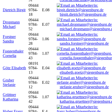
09444
Dietrich Birgit
9784-
E.08
18
birgit.dietrich@siegenburg.de
09444
Dropmann
9784-
E.07
Michael
52
michael.dropmann@siegenburg.
09444
Forstner
9784-
1.06
Sandra
28
sandra.forstner@siegenburg.de
09444
Fuggenthaler
9784-
1.07
Cornelia
43
cornelia.fuggenthaler@siegenbu
08191
Götz Elisabeth
9784-
E.04
13
elisabeth.goetz@siegenburg.de
09444
Gruber
9784-
E.02
Stefanie
12
stefanie.gruber@siegenburg.de
09444
Grüttner
9784-
1.07
Katharina
42
katharina.gruettner@siegenburg.
09444
Huber Franz
9784-
E 4