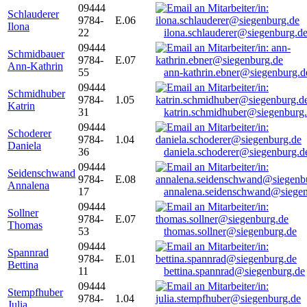
09444
Schlauderer
9784-
E.06
Ilona
22
ilona.schlauderer@siegenburg.d
09444
Schmidbauer
9784-
E.07
Ann-Kathrin
55
ann-kathrin.ebner@siegenburg.d
09444
Schmidhuber
9784-
1.05
Katrin
31
katrin.schmidhuber@siegenburg
09444
Schoderer
9784-
1.04
Daniela
36
daniela.schoderer@siegenburg.d
09444
Seidenschwand
9784-
E.08
Annalena
17
annalena.seidenschwand@siegen
09444
Sollner
9784-
E.07
Thomas
53
thomas.sollner@siegenburg.de
09444
Spannrad
9784-
E.01
Bettina
11
bettina.spannrad@siegenburg.de
09444
Stempfhuber
9784-
1.04
Julia