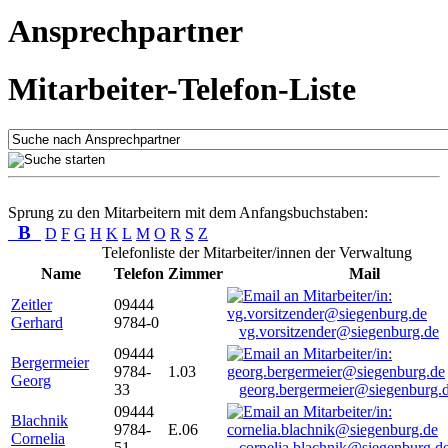
Ansprechpartner
Mitarbeiter-Telefon-Liste
Sprung zu den Mitarbeitern mit dem Anfangsbuchstaben:
B
D
F
G
H
K
L
M
O
R
S
Z
Telefonliste der Mitarbeiter/innen der Verwaltung
Name
Telefon
Zimmer
Mail
Zeitler
09444
Gerhard
9784-0
vg.vorsitzender@siegenburg.de
09444
Bergermeier
9784-
1.03
Georg
33
georg.bergermeier@siegenburg.
09444
Blachnik
9784-
E.06
Cornelia
51
cornelia.blachnik@siegenburg.d