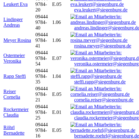
Leukert Eva
9784-
E.05
20
eva.leukert@siegenburg.de
09444
Lindinger
9784-
1.06
Andreas
40
andreas.lindinger@siegenburg.d
09444
Meyer Rosina
9784-
1.06
41
rosina.meyer@siegenburg.de
09444
Ostermeier
9784-
E.07
Veronika
54
veronika.ostermeier@siegenburg
09444
Rapp Steffi
9784-
1.04
35
steffi.rapp@siegenburg.de
09444
Reiser
9784-
E.05
Cornelia
21
cornelia.reiser@siegenburg.de
09444
Rockermeier
9784-
E.01
Claudia
25
claudia.rockermeier@siegenburg
09444
Röhrl
9784-
E.05
Bernadette
16
bernadette.roehrl@siegenburg.de