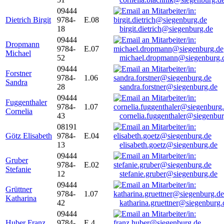
09444
Dietrich Birgit
9784-
E.08
18
birgit.dietrich@siegenburg.de
09444
Dropmann
9784-
E.07
Michael
52
michael.dropmann@siegenburg.
09444
Forstner
9784-
1.06
Sandra
28
sandra.forstner@siegenburg.de
09444
Fuggenthaler
9784-
1.07
Cornelia
43
cornelia.fuggenthaler@siegenbu
08191
Götz Elisabeth
9784-
E.04
13
elisabeth.goetz@siegenburg.de
09444
Gruber
9784-
E.02
Stefanie
12
stefanie.gruber@siegenburg.de
09444
Grüttner
9784-
1.07
Katharina
42
katharina.gruettner@siegenburg.
09444
Huber Franz
9784-
E 4