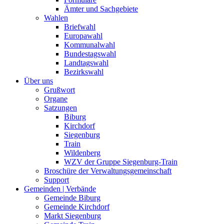
Ämter und Sachgebiete
Wahlen
Briefwahl
Europawahl
Kommunalwahl
Bundestagswahl
Landtagswahl
Bezirkswahl
Über uns
Grußwort
Organe
Satzungen
Biburg
Kirchdorf
Siegenburg
Train
Wildenberg
WZV der Gruppe Siegenburg-Train
Broschüre der Verwaltungsgemeinschaft
Support
Gemeinden | Verbände
Gemeinde Biburg
Gemeinde Kirchdorf
Markt Siegenburg