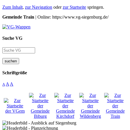
Zum Inhalt
,
zur Navigation
oder
zur Startseite
springen.
Gemeinde Train
| Online: https://www.vg-siegenburg.de/
Suche VG
suchen
Schriftgröße
A
A
A