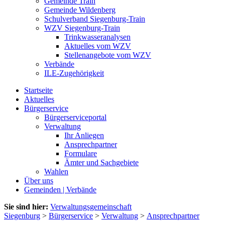
Gemeinde Train
Gemeinde Wildenberg
Schulverband Siegenburg-Train
WZV Siegenburg-Train
Trinkwasseranalysen
Aktuelles vom WZV
Stellenangebote vom WZV
Verbände
ILE-Zugehörigkeit
Startseite
Aktuelles
Bürgerservice
Bürgerserviceportal
Verwaltung
Ihr Anliegen
Ansprechpartner
Formulare
Ämter und Sachgebiete
Wahlen
Über uns
Gemeinden | Verbände
Sie sind hier:
Verwaltungsgemeinschaft
Siegenburg
>
Bürgerservice
>
Verwaltung
>
Ansprechpartner