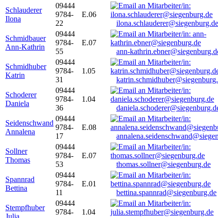
09444
Schlauderer
9784-
E.06
Ilona
22
ilona.schlauderer@siegenburg.d
09444
Schmidbauer
9784-
E.07
Ann-Kathrin
55
ann-kathrin.ebner@siegenburg.d
09444
Schmidhuber
9784-
1.05
Katrin
31
katrin.schmidhuber@siegenburg
09444
Schoderer
9784-
1.04
Daniela
36
daniela.schoderer@siegenburg.d
09444
Seidenschwand
9784-
E.08
Annalena
17
annalena.seidenschwand@siegen
09444
Sollner
9784-
E.07
Thomas
53
thomas.sollner@siegenburg.de
09444
Spannrad
9784-
E.01
Bettina
11
bettina.spannrad@siegenburg.de
09444
Stempfhuber
9784-
1.04
Julia