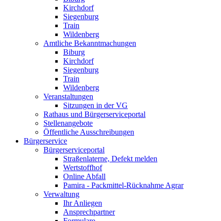
Kirchdorf
Siegenburg
Train
Wildenberg
Amtliche Bekanntmachungen
Biburg
Kirchdorf
Siegenburg
Train
Wildenberg
Veranstaltungen
Sitzungen in der VG
Rathaus und Bürgerserviceportal
Stellenangebote
Öffentliche Ausschreibungen
Bürgerservice
Bürgerserviceportal
Straßenlaterne, Defekt melden
Wertstoffhof
Online Abfall
Pamira - Packmittel-Rücknahme Agrar
Verwaltung
Ihr Anliegen
Ansprechpartner
Formulare