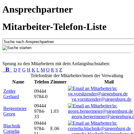
Ansprechpartner
Mitarbeiter-Telefon-Liste
Sprung zu den Mitarbeitern mit dem Anfangsbuchstaben:
B
D
F
G
H
K
L
M
O
R
S
Z
Telefonliste der Mitarbeiter/innen der Verwaltung
Name
Telefon
Zimmer
Mail
Zeitler
09444
Gerhard
9784-0
vg.vorsitzender@siegenburg.de
09444
Bergermeier
9784-
1.03
Georg
33
georg.bergermeier@siegenburg.
09444
Blachnik
9784-
E.06
Cornelia
51
cornelia.blachnik@siegenburg.d