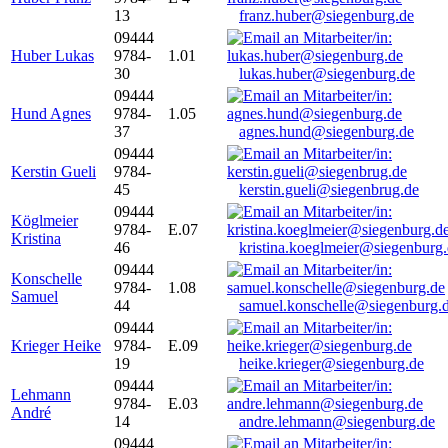
13
franz.huber@siegenburg.de
09444
Huber Lukas
9784-
1.01
30
lukas.huber@siegenburg.de
09444
Hund Agnes
9784-
1.05
37
agnes.hund@siegenburg.de
09444
Kerstin Gueli
9784-
45
kerstin.gueli@siegenbrug.de
09444
Köglmeier
9784-
E.07
Kristina
46
kristina.koeglmeier@siegenburg
09444
Konschelle
9784-
1.08
Samuel
44
samuel.konschelle@siegenburg.
09444
Krieger Heike
9784-
E.09
19
heike.krieger@siegenburg.de
09444
Lehmann
9784-
E.03
André
14
andre.lehmann@siegenburg.de
09444