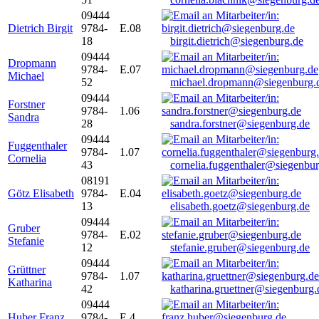
09444
Dietrich Birgit
9784-
E.08
18
birgit.dietrich@siegenburg.de
09444
Dropmann
9784-
E.07
Michael
52
michael.dropmann@siegenburg.
09444
Forstner
9784-
1.06
Sandra
28
sandra.forstner@siegenburg.de
09444
Fuggenthaler
9784-
1.07
Cornelia
43
cornelia.fuggenthaler@siegenbu
08191
Götz Elisabeth
9784-
E.04
13
elisabeth.goetz@siegenburg.de
09444
Gruber
9784-
E.02
Stefanie
12
stefanie.gruber@siegenburg.de
09444
Grüttner
9784-
1.07
Katharina
42
katharina.gruettner@siegenburg.
09444
Huber Franz
9784-
E 4