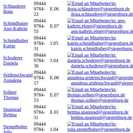
09444
Schlauderer
9784-
E.06
Ilona
22
ilona.schlauderer@siegenburg.d
09444
Schmidbauer
9784-
E.07
Ann-Kathrin
55
ann-kathrin.ebner@siegenburg.d
09444
Schmidhuber
9784-
1.05
Katrin
31
katrin.schmidhuber@siegenburg
09444
Schoderer
9784-
1.04
Daniela
36
daniela.schoderer@siegenburg.d
09444
Seidenschwand
9784-
E.08
Annalena
17
annalena.seidenschwand@siegen
09444
Sollner
9784-
E.07
Thomas
53
thomas.sollner@siegenburg.de
09444
Spannrad
9784-
E.01
Bettina
11
bettina.spannrad@siegenburg.de
09444
Stempfhuber
9784-
1.04
Julia