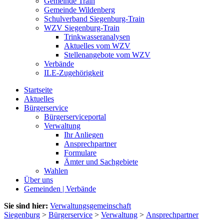
Gemeinde Train
Gemeinde Wildenberg
Schulverband Siegenburg-Train
WZV Siegenburg-Train
Trinkwasseranalysen
Aktuelles vom WZV
Stellenangebote vom WZV
Verbände
ILE-Zugehörigkeit
Startseite
Aktuelles
Bürgerservice
Bürgerserviceportal
Verwaltung
Ihr Anliegen
Ansprechpartner
Formulare
Ämter und Sachgebiete
Wahlen
Über uns
Gemeinden | Verbände
Sie sind hier:
Verwaltungsgemeinschaft
Siegenburg
>
Bürgerservice
>
Verwaltung
>
Ansprechpartner