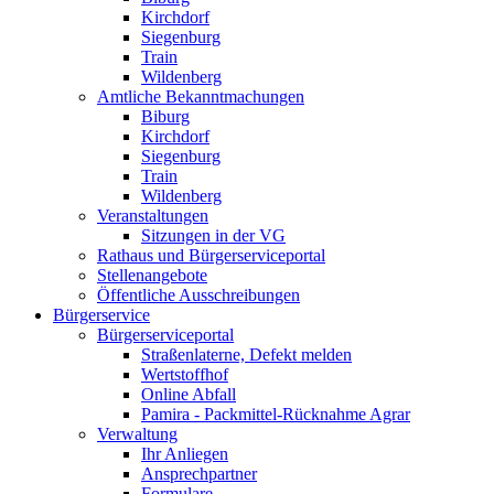
Kirchdorf
Siegenburg
Train
Wildenberg
Amtliche Bekanntmachungen
Biburg
Kirchdorf
Siegenburg
Train
Wildenberg
Veranstaltungen
Sitzungen in der VG
Rathaus und Bürgerserviceportal
Stellenangebote
Öffentliche Ausschreibungen
Bürgerservice
Bürgerserviceportal
Straßenlaterne, Defekt melden
Wertstoffhof
Online Abfall
Pamira - Packmittel-Rücknahme Agrar
Verwaltung
Ihr Anliegen
Ansprechpartner
Formulare