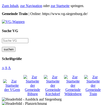
Zum Inhalt
,
zur Navigation
oder
zur Startseite
springen.
Gemeinde Train
| Online: https://www.vg-siegenburg.de/
Suche VG
suchen
Schriftgröße
A
A
A