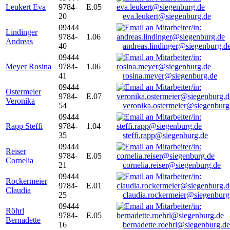
Leukert Eva
9784-
E.05
20
eva.leukert@siegenburg.de
09444
Lindinger
9784-
1.06
Andreas
40
andreas.lindinger@siegenburg.d
09444
Meyer Rosina
9784-
1.06
41
rosina.meyer@siegenburg.de
09444
Ostermeier
9784-
E.07
Veronika
54
veronika.ostermeier@siegenburg
09444
Rapp Steffi
9784-
1.04
35
steffi.rapp@siegenburg.de
09444
Reiser
9784-
E.05
Cornelia
21
cornelia.reiser@siegenburg.de
09444
Rockermeier
9784-
E.01
Claudia
25
claudia.rockermeier@siegenburg
09444
Röhrl
9784-
E.05
Bernadette
16
bernadette.roehrl@siegenburg.de