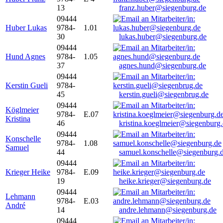
13
franz.huber@siegenburg.de
09444
Huber Lukas
9784-
1.01
30
lukas.huber@siegenburg.de
09444
Hund Agnes
9784-
1.05
37
agnes.hund@siegenburg.de
09444
Kerstin Gueli
9784-
45
kerstin.gueli@siegenbrug.de
09444
Köglmeier
9784-
E.07
Kristina
46
kristina.koeglmeier@siegenburg
09444
Konschelle
9784-
1.08
Samuel
44
samuel.konschelle@siegenburg.
09444
Krieger Heike
9784-
E.09
19
heike.krieger@siegenburg.de
09444
Lehmann
9784-
E.03
André
14
andre.lehmann@siegenburg.de
09444