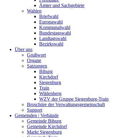
Ämter und Sachgebiete
Wahlen
Briefwahl
Europawahl
Kommunalwahl
Bundestagswahl
Landtagswahl
Bezirkswahl
Über uns
Grußwort
Organe
Satzungen
Biburg
Kirchdorf
Siegenburg
Train
Wildenberg
WZV der Gruppe Siegenburg-Train
Broschüre der Verwaltungsgemeinschaft
Support
Gemeinden | Verbände
Gemeinde Biburg
Gemeinde Kirchdorf
Markt Siegenburg