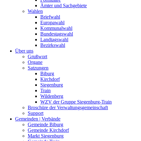
Ämter und Sachgebiete
Wahlen
Briefwahl
Europawahl
Kommunalwahl
Bundestagswahl
Landtagswahl
Bezirkswahl
Über uns
Grußwort
Organe
Satzungen
Biburg
Kirchdorf
Siegenburg
Train
Wildenberg
WZV der Gruppe Siegenburg-Train
Broschüre der Verwaltungsgemeinschaft
Support
Gemeinden | Verbände
Gemeinde Biburg
Gemeinde Kirchdorf
Markt Siegenburg