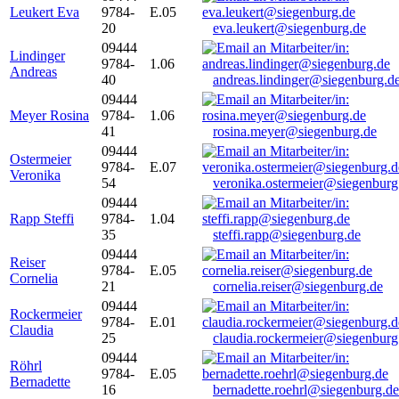
Leukert Eva
9784-
E.05
20
eva.leukert@siegenburg.de
09444
Lindinger
9784-
1.06
Andreas
40
andreas.lindinger@siegenburg.d
09444
Meyer Rosina
9784-
1.06
41
rosina.meyer@siegenburg.de
09444
Ostermeier
9784-
E.07
Veronika
54
veronika.ostermeier@siegenburg
09444
Rapp Steffi
9784-
1.04
35
steffi.rapp@siegenburg.de
09444
Reiser
9784-
E.05
Cornelia
21
cornelia.reiser@siegenburg.de
09444
Rockermeier
9784-
E.01
Claudia
25
claudia.rockermeier@siegenburg
09444
Röhrl
9784-
E.05
Bernadette
16
bernadette.roehrl@siegenburg.de