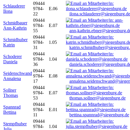
09444
Schlauderer
9784-
E.06
Ilona
22
ilona.schlauderer@siegenburg.d
09444
Schmidbauer
9784-
E.07
Ann-Kathrin
55
ann-kathrin.ebner@siegenburg.d
09444
Schmidhuber
9784-
1.05
Katrin
31
katrin.schmidhuber@siegenburg
09444
Schoderer
9784-
1.04
Daniela
36
daniela.schoderer@siegenburg.d
09444
Seidenschwand
9784-
E.08
Annalena
17
annalena.seidenschwand@siegen
09444
Sollner
9784-
E.07
Thomas
53
thomas.sollner@siegenburg.de
09444
Spannrad
9784-
E.01
Bettina
11
bettina.spannrad@siegenburg.de
09444
Stempfhuber
9784-
1.04
Julia