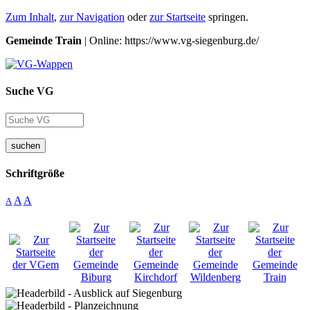
Zum Inhalt
,
zur Navigation
oder
zur Startseite
springen.
Gemeinde Train
| Online: https://www.vg-siegenburg.de/
Suche VG
suchen
Schriftgröße
A
A
A