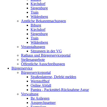
Kirchdorf
Siegenburg
Train
Wildenberg
Amtliche Bekanntmachungen
Biburg
Kirchdorf
Siegenburg
Train
Wildenberg
Veranstaltungen
Sitzungen in der VG
Rathaus und Bürgerserviceportal
Stellenangebote
Öffentliche Ausschreibungen
Bürgerservice
Bürgerserviceportal
Straßenlaterne, Defekt melden
Wertstoffhof
Online Abfall
Pamira - Packmittel-Rücknahme Agrar
Verwaltung
Ihr Anliegen
Ansprechpartner
Formulare