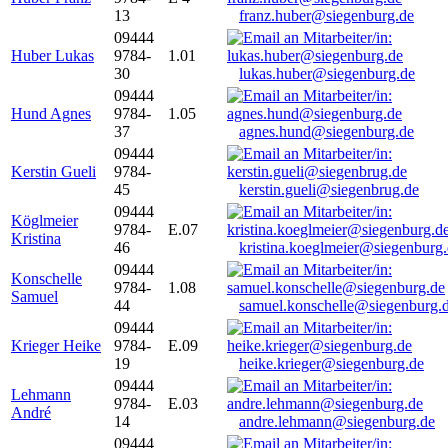
13
franz.huber@siegenburg.de
09444
Huber Lukas
9784-
1.01
30
lukas.huber@siegenburg.de
09444
Hund Agnes
9784-
1.05
37
agnes.hund@siegenburg.de
09444
Kerstin Gueli
9784-
45
kerstin.gueli@siegenbrug.de
09444
Köglmeier
9784-
E.07
Kristina
46
kristina.koeglmeier@siegenburg
09444
Konschelle
9784-
1.08
Samuel
44
samuel.konschelle@siegenburg.
09444
Krieger Heike
9784-
E.09
19
heike.krieger@siegenburg.de
09444
Lehmann
9784-
E.03
André
14
andre.lehmann@siegenburg.de
09444