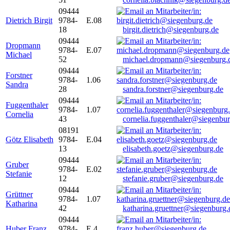
09444
Dietrich Birgit
9784-
E.08
18
birgit.dietrich@siegenburg.de
09444
Dropmann
9784-
E.07
Michael
52
michael.dropmann@siegenburg.
09444
Forstner
9784-
1.06
Sandra
28
sandra.forstner@siegenburg.de
09444
Fuggenthaler
9784-
1.07
Cornelia
43
cornelia.fuggenthaler@siegenbu
08191
Götz Elisabeth
9784-
E.04
13
elisabeth.goetz@siegenburg.de
09444
Gruber
9784-
E.02
Stefanie
12
stefanie.gruber@siegenburg.de
09444
Grüttner
9784-
1.07
Katharina
42
katharina.gruettner@siegenburg.
09444
Huber Franz
9784-
E 4