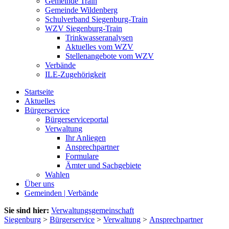
Gemeinde Train
Gemeinde Wildenberg
Schulverband Siegenburg-Train
WZV Siegenburg-Train
Trinkwasseranalysen
Aktuelles vom WZV
Stellenangebote vom WZV
Verbände
ILE-Zugehörigkeit
Startseite
Aktuelles
Bürgerservice
Bürgerserviceportal
Verwaltung
Ihr Anliegen
Ansprechpartner
Formulare
Ämter und Sachgebiete
Wahlen
Über uns
Gemeinden | Verbände
Sie sind hier:
Verwaltungsgemeinschaft
Siegenburg
>
Bürgerservice
>
Verwaltung
>
Ansprechpartner