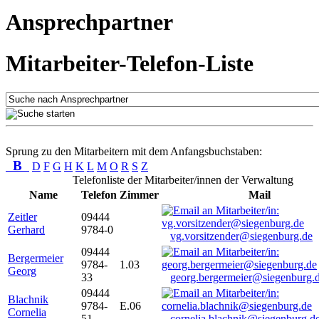
Ansprechpartner
Mitarbeiter-Telefon-Liste
Sprung zu den Mitarbeitern mit dem Anfangsbuchstaben:
B
D
F
G
H
K
L
M
O
R
S
Z
Telefonliste der Mitarbeiter/innen der Verwaltung
Name
Telefon
Zimmer
Mail
Zeitler
09444
Gerhard
9784-0
vg.vorsitzender@siegenburg.de
09444
Bergermeier
9784-
1.03
Georg
33
georg.bergermeier@siegenburg.
09444
Blachnik
9784-
E.06
Cornelia
51
cornelia.blachnik@siegenburg.d