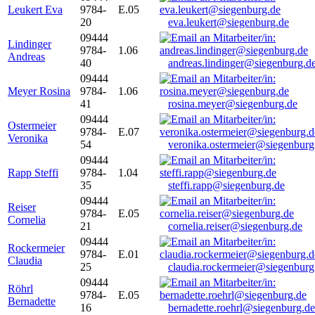
Leukert Eva
9784-
E.05
20
eva.leukert@siegenburg.de
09444
Lindinger
9784-
1.06
Andreas
40
andreas.lindinger@siegenburg.d
09444
Meyer Rosina
9784-
1.06
41
rosina.meyer@siegenburg.de
09444
Ostermeier
9784-
E.07
Veronika
54
veronika.ostermeier@siegenburg
09444
Rapp Steffi
9784-
1.04
35
steffi.rapp@siegenburg.de
09444
Reiser
9784-
E.05
Cornelia
21
cornelia.reiser@siegenburg.de
09444
Rockermeier
9784-
E.01
Claudia
25
claudia.rockermeier@siegenburg
09444
Röhrl
9784-
E.05
Bernadette
16
bernadette.roehrl@siegenburg.de