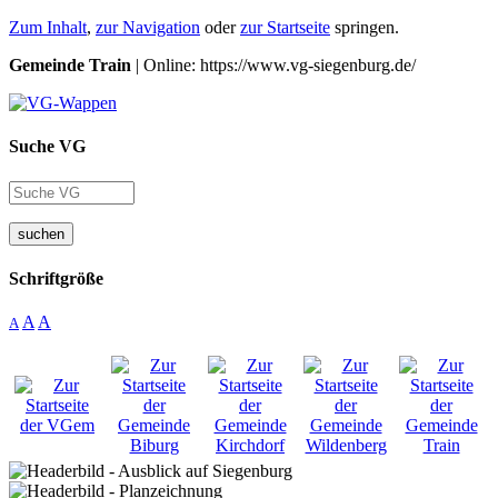
Zum Inhalt
,
zur Navigation
oder
zur Startseite
springen.
Gemeinde Train
| Online: https://www.vg-siegenburg.de/
Suche VG
suchen
Schriftgröße
A
A
A