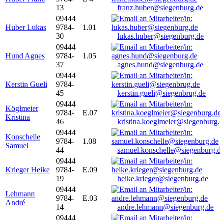
13
franz.huber@siegenburg.de
09444
Huber Lukas
9784-
1.01
30
lukas.huber@siegenburg.de
09444
Hund Agnes
9784-
1.05
37
agnes.hund@siegenburg.de
09444
Kerstin Gueli
9784-
45
kerstin.gueli@siegenbrug.de
09444
Köglmeier
9784-
E.07
Kristina
46
kristina.koeglmeier@siegenburg
09444
Konschelle
9784-
1.08
Samuel
44
samuel.konschelle@siegenburg.
09444
Krieger Heike
9784-
E.09
19
heike.krieger@siegenburg.de
09444
Lehmann
9784-
E.03
André
14
andre.lehmann@siegenburg.de
09444