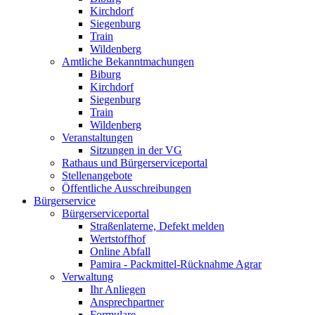
Kirchdorf
Siegenburg
Train
Wildenberg
Amtliche Bekanntmachungen
Biburg
Kirchdorf
Siegenburg
Train
Wildenberg
Veranstaltungen
Sitzungen in der VG
Rathaus und Bürgerserviceportal
Stellenangebote
Öffentliche Ausschreibungen
Bürgerservice
Bürgerserviceportal
Straßenlaterne, Defekt melden
Wertstoffhof
Online Abfall
Pamira - Packmittel-Rücknahme Agrar
Verwaltung
Ihr Anliegen
Ansprechpartner
Formulare