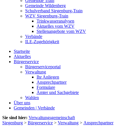
Gemeinde Train
Gemeinde Wildenberg
Schulverband Siegenburg-Train
WZV Siegenburg-Train
Trinkwasseranalysen
Aktuelles vom WZV
Stellenangebote vom WZV
Verbände
ILE-Zugehörigkeit
Startseite
Aktuelles
Bürgerservice
Bürgerserviceportal
Verwaltung
Ihr Anliegen
Ansprechpartner
Formulare
Ämter und Sachgebiete
Wahlen
Über uns
Gemeinden | Verbände
Sie sind hier:
Verwaltungsgemeinschaft
Siegenburg
>
Bürgerservice
>
Verwaltung
>
Ansprechpartner