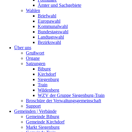
Ämter und Sachgebiete
Wahlen
Briefwahl
Europawahl
Kommunalwahl
Bundestagswahl
Landtagswahl
Bezirkswahl
Über uns
Grußwort
Organe
Satzungen
Biburg
Kirchdorf
Siegenburg
Train
Wildenberg
WZV der Gruppe Siegenburg-Train
Broschüre der Verwaltungsgemeinschaft
Support
Gemeinden | Verbände
Gemeinde Biburg
Gemeinde Kirchdorf
Markt Siegenburg