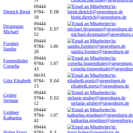
09444
Dietrich Birgit
9784-
E.08
18
birgit.dietrich@siegenburg.de
09444
Dropmann
9784-
E.07
Michael
52
michael.dropmann@siegenburg.
09444
Forstner
9784-
1.06
Sandra
28
sandra.forstner@siegenburg.de
09444
Fuggenthaler
9784-
1.07
Cornelia
43
cornelia.fuggenthaler@siegenbu
08191
Götz Elisabeth
9784-
E.04
13
elisabeth.goetz@siegenburg.de
09444
Gruber
9784-
E.02
Stefanie
12
stefanie.gruber@siegenburg.de
09444
Grüttner
9784-
1.07
Katharina
42
katharina.gruettner@siegenburg.
09444
Huber Franz
9784-
E 4