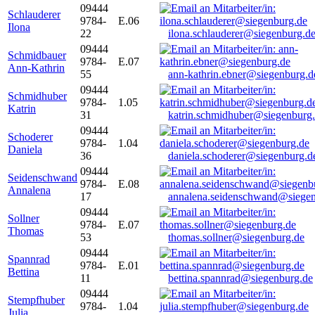
09444
Schlauderer
9784-
E.06
Ilona
22
ilona.schlauderer@siegenburg.d
09444
Schmidbauer
9784-
E.07
Ann-Kathrin
55
ann-kathrin.ebner@siegenburg.d
09444
Schmidhuber
9784-
1.05
Katrin
31
katrin.schmidhuber@siegenburg
09444
Schoderer
9784-
1.04
Daniela
36
daniela.schoderer@siegenburg.d
09444
Seidenschwand
9784-
E.08
Annalena
17
annalena.seidenschwand@siegen
09444
Sollner
9784-
E.07
Thomas
53
thomas.sollner@siegenburg.de
09444
Spannrad
9784-
E.01
Bettina
11
bettina.spannrad@siegenburg.de
09444
Stempfhuber
9784-
1.04
Julia