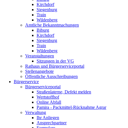
Kirchdorf
Siegenburg
Train
Wildenberg
Amtliche Bekanntmachungen
Biburg
Kirchdorf
Siegenburg
Train
Wildenberg
Veranstaltungen
Sitzungen in der VG
Rathaus und Bürgerserviceportal
Stellenangebote
Öffentliche Ausschreibungen
Bürgerservice
Bürgerserviceportal
Straßenlaterne, Defekt melden
Wertstoffhof
Online Abfall
Pamira - Packmittel-Rücknahme Agrar
Verwaltung
Ihr Anliegen
Ansprechpartner
Formulare