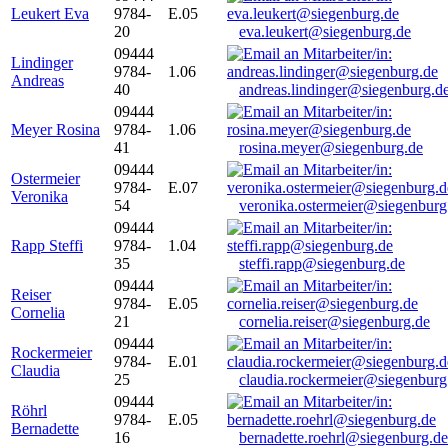
Leukert Eva
9784-
E.05
20
eva.leukert@siegenburg.de
09444
Lindinger
9784-
1.06
Andreas
40
andreas.lindinger@siegenburg.d
09444
Meyer Rosina
9784-
1.06
41
rosina.meyer@siegenburg.de
09444
Ostermeier
9784-
E.07
Veronika
54
veronika.ostermeier@siegenburg
09444
Rapp Steffi
9784-
1.04
35
steffi.rapp@siegenburg.de
09444
Reiser
9784-
E.05
Cornelia
21
cornelia.reiser@siegenburg.de
09444
Rockermeier
9784-
E.01
Claudia
25
claudia.rockermeier@siegenburg
09444
Röhrl
9784-
E.05
Bernadette
16
bernadette.roehrl@siegenburg.de