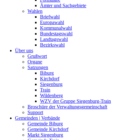
Ämter und Sachgebiete
Wahlen
Briefwahl
Europawahl
Kommunalwahl
Bundestagswahl
Landtagswahl
Bezirkswahl
Über uns
Grußwort
Organe
Satzungen
Biburg
Kirchdorf
Siegenburg
Train
Wildenberg
WZV der Gruppe Siegenburg-Train
Broschüre der Verwaltungsgemeinschaft
Support
Gemeinden | Verbände
Gemeinde Biburg
Gemeinde Kirchdorf
Markt Siegenburg