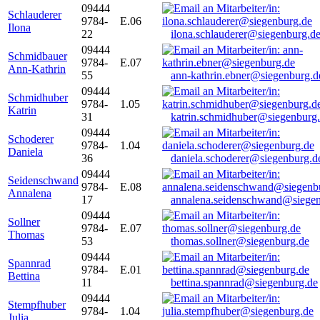
09444
Schlauderer
9784-
E.06
Ilona
22
ilona.schlauderer@siegenburg.d
09444
Schmidbauer
9784-
E.07
Ann-Kathrin
55
ann-kathrin.ebner@siegenburg.d
09444
Schmidhuber
9784-
1.05
Katrin
31
katrin.schmidhuber@siegenburg
09444
Schoderer
9784-
1.04
Daniela
36
daniela.schoderer@siegenburg.d
09444
Seidenschwand
9784-
E.08
Annalena
17
annalena.seidenschwand@siegen
09444
Sollner
9784-
E.07
Thomas
53
thomas.sollner@siegenburg.de
09444
Spannrad
9784-
E.01
Bettina
11
bettina.spannrad@siegenburg.de
09444
Stempfhuber
9784-
1.04
Julia