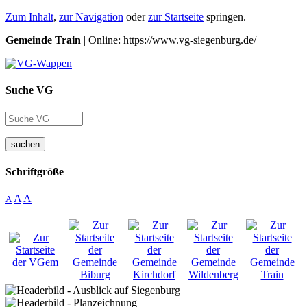
Zum Inhalt
,
zur Navigation
oder
zur Startseite
springen.
Gemeinde Train
| Online: https://www.vg-siegenburg.de/
Suche VG
suchen
Schriftgröße
A
A
A