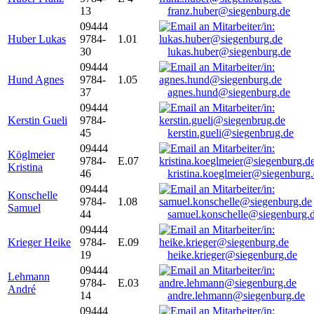
13
franz.huber@siegenburg.de
09444
Huber Lukas
9784-
1.01
30
lukas.huber@siegenburg.de
09444
Hund Agnes
9784-
1.05
37
agnes.hund@siegenburg.de
09444
Kerstin Gueli
9784-
45
kerstin.gueli@siegenbrug.de
09444
Köglmeier
9784-
E.07
Kristina
46
kristina.koeglmeier@siegenburg
09444
Konschelle
9784-
1.08
Samuel
44
samuel.konschelle@siegenburg.
09444
Krieger Heike
9784-
E.09
19
heike.krieger@siegenburg.de
09444
Lehmann
9784-
E.03
André
14
andre.lehmann@siegenburg.de
09444