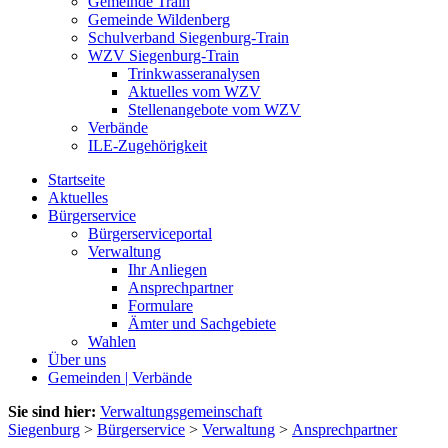
Gemeinde Train
Gemeinde Wildenberg
Schulverband Siegenburg-Train
WZV Siegenburg-Train
Trinkwasseranalysen
Aktuelles vom WZV
Stellenangebote vom WZV
Verbände
ILE-Zugehörigkeit
Startseite
Aktuelles
Bürgerservice
Bürgerserviceportal
Verwaltung
Ihr Anliegen
Ansprechpartner
Formulare
Ämter und Sachgebiete
Wahlen
Über uns
Gemeinden | Verbände
Sie sind hier:
Verwaltungsgemeinschaft
Siegenburg
>
Bürgerservice
>
Verwaltung
>
Ansprechpartner