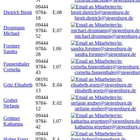
09444
Dietrich Birgit
9784-
E.08
18
birgit.dietrich@siegenburg.de
09444
Dropmann
9784-
E.07
Michael
52
michael.dropmann@siegenburg.
09444
Forstner
9784-
1.06
Sandra
28
sandra.forstner@siegenburg.de
09444
Fuggenthaler
9784-
1.07
Cornelia
43
cornelia.fuggenthaler@siegenbu
08191
Götz Elisabeth
9784-
E.04
13
elisabeth.goetz@siegenburg.de
09444
Gruber
9784-
E.02
Stefanie
12
stefanie.gruber@siegenburg.de
09444
Grüttner
9784-
1.07
Katharina
42
katharina.gruettner@siegenburg.
09444
Huber Franz
9784-
E 4