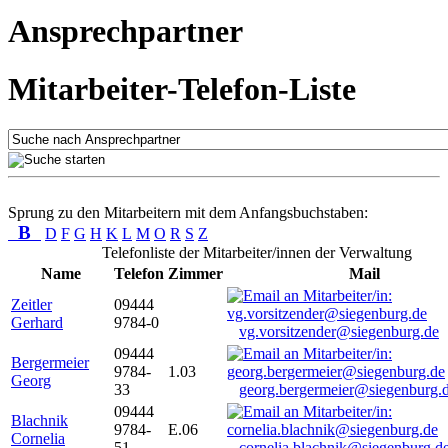
Ansprechpartner
Mitarbeiter-Telefon-Liste
Sprung zu den Mitarbeitern mit dem Anfangsbuchstaben:
B
D
F
G
H
K
L
M
O
R
S
Z
Telefonliste der Mitarbeiter/innen der Verwaltung
Name
Telefon
Zimmer
Mail
Zeitler
09444
Gerhard
9784-0
vg.vorsitzender@siegenburg.de
09444
Bergermeier
9784-
1.03
Georg
33
georg.bergermeier@siegenburg.
09444
Blachnik
9784-
E.06
Cornelia
51
cornelia.blachnik@siegenburg.d