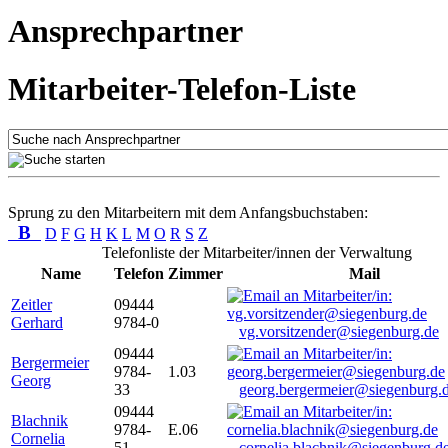
Ansprechpartner
Mitarbeiter-Telefon-Liste
Sprung zu den Mitarbeitern mit dem Anfangsbuchstaben:
B
D
F
G
H
K
L
M
O
R
S
Z
Telefonliste der Mitarbeiter/innen der Verwaltung
Name
Telefon
Zimmer
Mail
Zeitler
09444
Gerhard
9784-0
vg.vorsitzender@siegenburg.de
09444
Bergermeier
9784-
1.03
Georg
33
georg.bergermeier@siegenburg.
09444
Blachnik
9784-
E.06
Cornelia
51
cornelia.blachnik@siegenburg.d