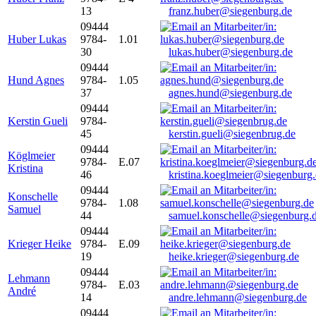
13
franz.huber@siegenburg.de
09444
Huber Lukas
9784-
1.01
30
lukas.huber@siegenburg.de
09444
Hund Agnes
9784-
1.05
37
agnes.hund@siegenburg.de
09444
Kerstin Gueli
9784-
45
kerstin.gueli@siegenbrug.de
09444
Köglmeier
9784-
E.07
Kristina
46
kristina.koeglmeier@siegenburg
09444
Konschelle
9784-
1.08
Samuel
44
samuel.konschelle@siegenburg.
09444
Krieger Heike
9784-
E.09
19
heike.krieger@siegenburg.de
09444
Lehmann
9784-
E.03
André
14
andre.lehmann@siegenburg.de
09444