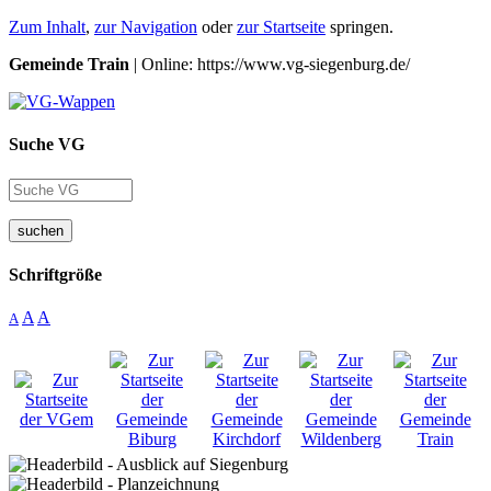
Zum Inhalt
,
zur Navigation
oder
zur Startseite
springen.
Gemeinde Train
| Online: https://www.vg-siegenburg.de/
Suche VG
suchen
Schriftgröße
A
A
A