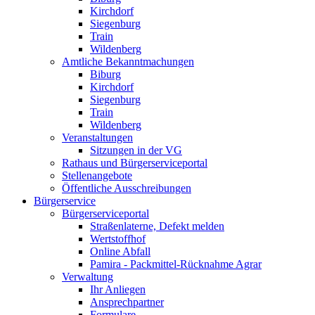
Kirchdorf
Siegenburg
Train
Wildenberg
Amtliche Bekanntmachungen
Biburg
Kirchdorf
Siegenburg
Train
Wildenberg
Veranstaltungen
Sitzungen in der VG
Rathaus und Bürgerserviceportal
Stellenangebote
Öffentliche Ausschreibungen
Bürgerservice
Bürgerserviceportal
Straßenlaterne, Defekt melden
Wertstoffhof
Online Abfall
Pamira - Packmittel-Rücknahme Agrar
Verwaltung
Ihr Anliegen
Ansprechpartner
Formulare