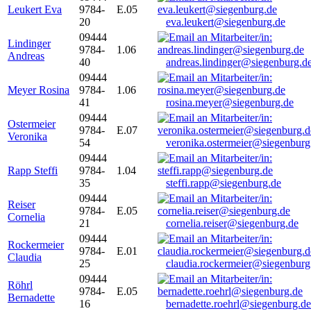
Leukert Eva
9784-
E.05
20
eva.leukert@siegenburg.de
09444
Lindinger
9784-
1.06
Andreas
40
andreas.lindinger@siegenburg.d
09444
Meyer Rosina
9784-
1.06
41
rosina.meyer@siegenburg.de
09444
Ostermeier
9784-
E.07
Veronika
54
veronika.ostermeier@siegenburg
09444
Rapp Steffi
9784-
1.04
35
steffi.rapp@siegenburg.de
09444
Reiser
9784-
E.05
Cornelia
21
cornelia.reiser@siegenburg.de
09444
Rockermeier
9784-
E.01
Claudia
25
claudia.rockermeier@siegenburg
09444
Röhrl
9784-
E.05
Bernadette
16
bernadette.roehrl@siegenburg.de