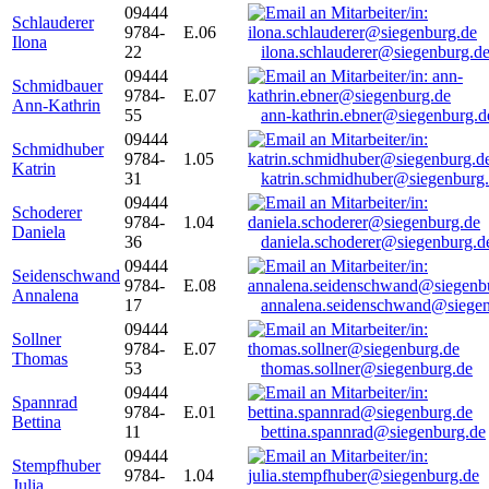
09444
Schlauderer
9784-
E.06
Ilona
22
ilona.schlauderer@siegenburg.d
09444
Schmidbauer
9784-
E.07
Ann-Kathrin
55
ann-kathrin.ebner@siegenburg.d
09444
Schmidhuber
9784-
1.05
Katrin
31
katrin.schmidhuber@siegenburg
09444
Schoderer
9784-
1.04
Daniela
36
daniela.schoderer@siegenburg.d
09444
Seidenschwand
9784-
E.08
Annalena
17
annalena.seidenschwand@siegen
09444
Sollner
9784-
E.07
Thomas
53
thomas.sollner@siegenburg.de
09444
Spannrad
9784-
E.01
Bettina
11
bettina.spannrad@siegenburg.de
09444
Stempfhuber
9784-
1.04
Julia