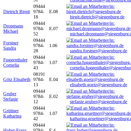
09444
Dietrich Birgit
9784-
E.08
18
birgit.dietrich@siegenburg.de
09444
Dropmann
9784-
E.07
Michael
52
michael.dropmann@siegenburg.
09444
Forstner
9784-
1.06
Sandra
28
sandra.forstner@siegenburg.de
09444
Fuggenthaler
9784-
1.07
Cornelia
43
cornelia.fuggenthaler@siegenbu
08191
Götz Elisabeth
9784-
E.04
13
elisabeth.goetz@siegenburg.de
09444
Gruber
9784-
E.02
Stefanie
12
stefanie.gruber@siegenburg.de
09444
Grüttner
9784-
1.07
Katharina
42
katharina.gruettner@siegenburg.
09444
Huber Franz
9784-
E 4