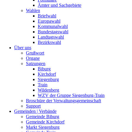
Ämter und Sachgebiete
Wahlen
Briefwahl
Europawahl
Kommunalwahl
Bundestagswahl
Landtagswahl
Bezirkswahl
Über uns
Grußwort
Organe
Satzungen
Biburg
Kirchdorf
Siegenburg
Train
Wildenberg
WZV der Gruppe Siegenburg-Train
Broschüre der Verwaltungsgemeinschaft
Support
Gemeinden | Verbände
Gemeinde Biburg
Gemeinde Kirchdorf
Markt Siegenburg