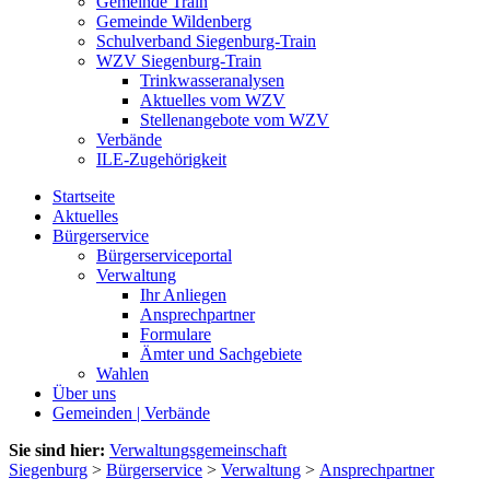
Gemeinde Train
Gemeinde Wildenberg
Schulverband Siegenburg-Train
WZV Siegenburg-Train
Trinkwasseranalysen
Aktuelles vom WZV
Stellenangebote vom WZV
Verbände
ILE-Zugehörigkeit
Startseite
Aktuelles
Bürgerservice
Bürgerserviceportal
Verwaltung
Ihr Anliegen
Ansprechpartner
Formulare
Ämter und Sachgebiete
Wahlen
Über uns
Gemeinden | Verbände
Sie sind hier:
Verwaltungsgemeinschaft
Siegenburg
>
Bürgerservice
>
Verwaltung
>
Ansprechpartner