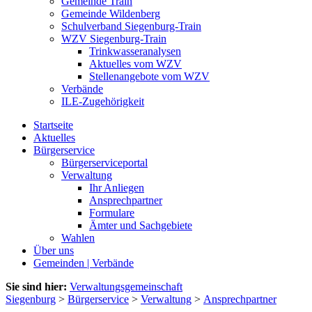
Gemeinde Train
Gemeinde Wildenberg
Schulverband Siegenburg-Train
WZV Siegenburg-Train
Trinkwasseranalysen
Aktuelles vom WZV
Stellenangebote vom WZV
Verbände
ILE-Zugehörigkeit
Startseite
Aktuelles
Bürgerservice
Bürgerserviceportal
Verwaltung
Ihr Anliegen
Ansprechpartner
Formulare
Ämter und Sachgebiete
Wahlen
Über uns
Gemeinden | Verbände
Sie sind hier:
Verwaltungsgemeinschaft
Siegenburg
>
Bürgerservice
>
Verwaltung
>
Ansprechpartner