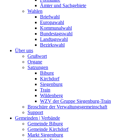
Ämter und Sachgebiete
Wahlen
Briefwahl
Europawahl
Kommunalwahl
Bundestagswahl
Landtagswahl
Bezirkswahl
Über uns
Grußwort
Organe
Satzungen
Biburg
Kirchdorf
Siegenburg
Train
Wildenberg
WZV der Gruppe Siegenburg-Train
Broschüre der Verwaltungsgemeinschaft
Support
Gemeinden | Verbände
Gemeinde Biburg
Gemeinde Kirchdorf
Markt Siegenburg