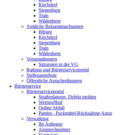
Kirchdorf
Siegenburg
Train
Wildenberg
Amtliche Bekanntmachungen
Biburg
Kirchdorf
Siegenburg
Train
Wildenberg
Veranstaltungen
Sitzungen in der VG
Rathaus und Bürgerserviceportal
Stellenangebote
Öffentliche Ausschreibungen
Bürgerservice
Bürgerserviceportal
Straßenlaterne, Defekt melden
Wertstoffhof
Online Abfall
Pamira - Packmittel-Rücknahme Agrar
Verwaltung
Ihr Anliegen
Ansprechpartner
Formulare