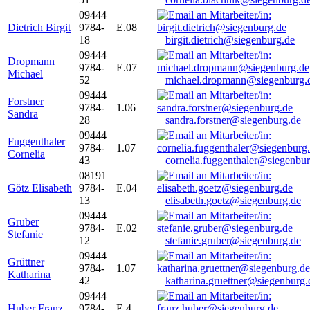
09444
Dietrich Birgit
9784-
E.08
18
birgit.dietrich@siegenburg.de
09444
Dropmann
9784-
E.07
Michael
52
michael.dropmann@siegenburg.
09444
Forstner
9784-
1.06
Sandra
28
sandra.forstner@siegenburg.de
09444
Fuggenthaler
9784-
1.07
Cornelia
43
cornelia.fuggenthaler@siegenbu
08191
Götz Elisabeth
9784-
E.04
13
elisabeth.goetz@siegenburg.de
09444
Gruber
9784-
E.02
Stefanie
12
stefanie.gruber@siegenburg.de
09444
Grüttner
9784-
1.07
Katharina
42
katharina.gruettner@siegenburg.
09444
Huber Franz
9784-
E 4