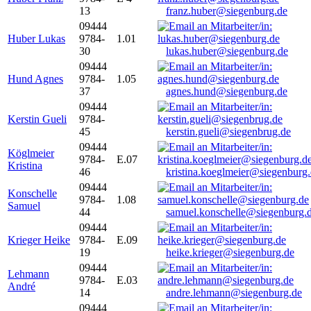
13
franz.huber@siegenburg.de
09444
Huber Lukas
9784-
1.01
30
lukas.huber@siegenburg.de
09444
Hund Agnes
9784-
1.05
37
agnes.hund@siegenburg.de
09444
Kerstin Gueli
9784-
45
kerstin.gueli@siegenbrug.de
09444
Köglmeier
9784-
E.07
Kristina
46
kristina.koeglmeier@siegenburg
09444
Konschelle
9784-
1.08
Samuel
44
samuel.konschelle@siegenburg.
09444
Krieger Heike
9784-
E.09
19
heike.krieger@siegenburg.de
09444
Lehmann
9784-
E.03
André
14
andre.lehmann@siegenburg.de
09444