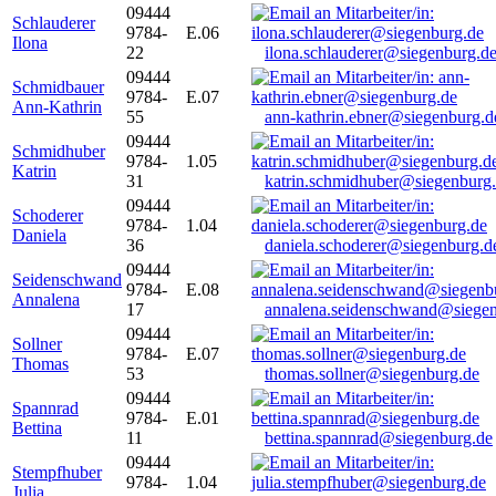
09444
Schlauderer
9784-
E.06
Ilona
22
ilona.schlauderer@siegenburg.d
09444
Schmidbauer
9784-
E.07
Ann-Kathrin
55
ann-kathrin.ebner@siegenburg.d
09444
Schmidhuber
9784-
1.05
Katrin
31
katrin.schmidhuber@siegenburg
09444
Schoderer
9784-
1.04
Daniela
36
daniela.schoderer@siegenburg.d
09444
Seidenschwand
9784-
E.08
Annalena
17
annalena.seidenschwand@siegen
09444
Sollner
9784-
E.07
Thomas
53
thomas.sollner@siegenburg.de
09444
Spannrad
9784-
E.01
Bettina
11
bettina.spannrad@siegenburg.de
09444
Stempfhuber
9784-
1.04
Julia