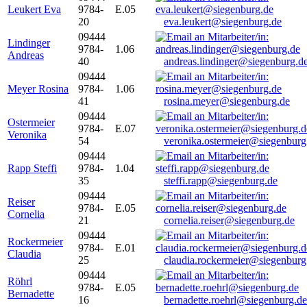
Leukert Eva
9784-
E.05
20
eva.leukert@siegenburg.de
09444
Lindinger
9784-
1.06
Andreas
40
andreas.lindinger@siegenburg.d
09444
Meyer Rosina
9784-
1.06
41
rosina.meyer@siegenburg.de
09444
Ostermeier
9784-
E.07
Veronika
54
veronika.ostermeier@siegenburg
09444
Rapp Steffi
9784-
1.04
35
steffi.rapp@siegenburg.de
09444
Reiser
9784-
E.05
Cornelia
21
cornelia.reiser@siegenburg.de
09444
Rockermeier
9784-
E.01
Claudia
25
claudia.rockermeier@siegenburg
09444
Röhrl
9784-
E.05
Bernadette
16
bernadette.roehrl@siegenburg.de