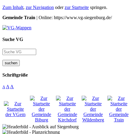
Zum Inhalt
,
zur Navigation
oder
zur Startseite
springen.
Gemeinde Train
| Online: https://www.vg-siegenburg.de/
Suche VG
suchen
Schriftgröße
A
A
A