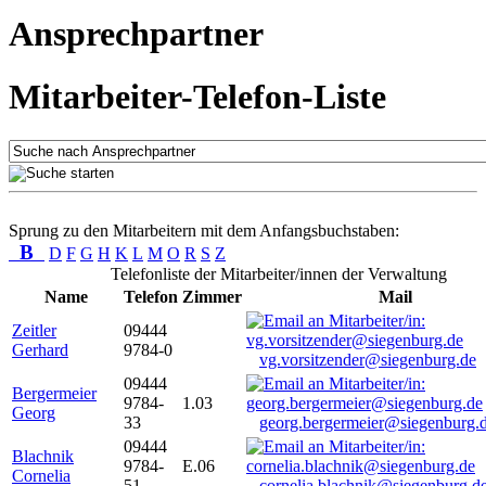
Ansprechpartner
Mitarbeiter-Telefon-Liste
Sprung zu den Mitarbeitern mit dem Anfangsbuchstaben:
B
D
F
G
H
K
L
M
O
R
S
Z
Telefonliste der Mitarbeiter/innen der Verwaltung
Name
Telefon
Zimmer
Mail
Zeitler
09444
Gerhard
9784-0
vg.vorsitzender@siegenburg.de
09444
Bergermeier
9784-
1.03
Georg
33
georg.bergermeier@siegenburg.
09444
Blachnik
9784-
E.06
Cornelia
51
cornelia.blachnik@siegenburg.d