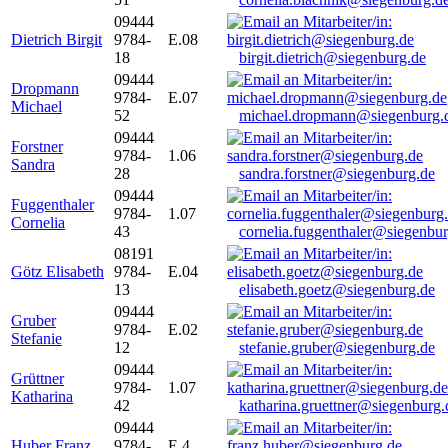
09444
Dietrich Birgit
9784-
E.08
18
birgit.dietrich@siegenburg.de
09444
Dropmann
9784-
E.07
Michael
52
michael.dropmann@siegenburg.
09444
Forstner
9784-
1.06
Sandra
28
sandra.forstner@siegenburg.de
09444
Fuggenthaler
9784-
1.07
Cornelia
43
cornelia.fuggenthaler@siegenbu
08191
Götz Elisabeth
9784-
E.04
13
elisabeth.goetz@siegenburg.de
09444
Gruber
9784-
E.02
Stefanie
12
stefanie.gruber@siegenburg.de
09444
Grüttner
9784-
1.07
Katharina
42
katharina.gruettner@siegenburg.
09444
Huber Franz
9784-
E 4