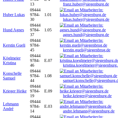
13
franz.huber@siegenburg.de
09444
Huber Lukas
9784-
1.01
30
lukas.huber@siegenburg.de
09444
Hund Agnes
9784-
1.05
37
agnes.hund@siegenburg.de
09444
Kerstin Gueli
9784-
45
kerstin.gueli@siegenbrug.de
09444
Köglmeier
9784-
E.07
Kristina
46
kristina.koeglmeier@siegenburg
09444
Konschelle
9784-
1.08
Samuel
44
samuel.konschelle@siegenburg.
09444
Krieger Heike
9784-
E.09
19
heike.krieger@siegenburg.de
09444
Lehmann
9784-
E.03
André
14
andre.lehmann@siegenburg.de
09444