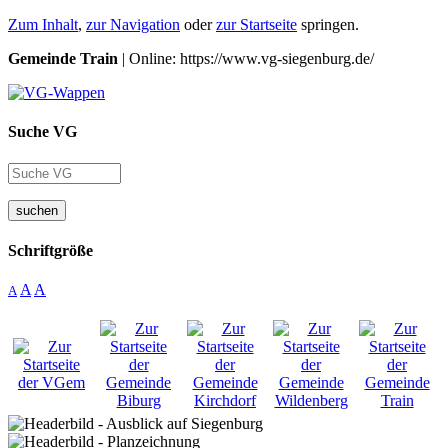
Zum Inhalt
,
zur Navigation
oder
zur Startseite
springen.
Gemeinde Train
| Online: https://www.vg-siegenburg.de/
Suche VG
suchen
Schriftgröße
A
A
A