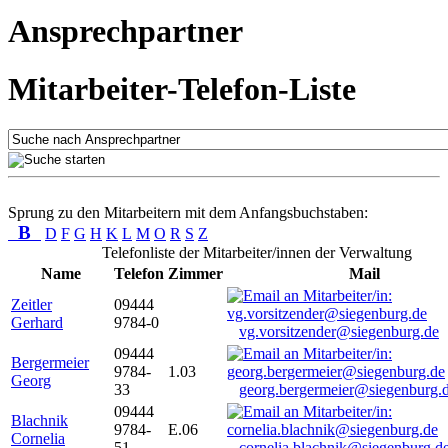
Ansprechpartner
Mitarbeiter-Telefon-Liste
Sprung zu den Mitarbeitern mit dem Anfangsbuchstaben:
B
D
F
G
H
K
L
M
O
R
S
Z
Telefonliste der Mitarbeiter/innen der Verwaltung
Name
Telefon
Zimmer
Mail
Zeitler
09444
Gerhard
9784-0
vg.vorsitzender@siegenburg.de
09444
Bergermeier
9784-
1.03
Georg
33
georg.bergermeier@siegenburg.
09444
Blachnik
9784-
E.06
Cornelia
51
cornelia.blachnik@siegenburg.d