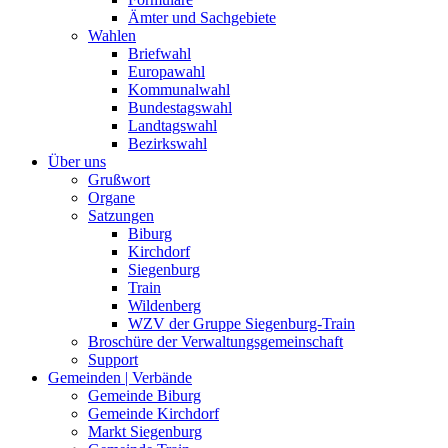
Ämter und Sachgebiete
Wahlen
Briefwahl
Europawahl
Kommunalwahl
Bundestagswahl
Landtagswahl
Bezirkswahl
Über uns
Grußwort
Organe
Satzungen
Biburg
Kirchdorf
Siegenburg
Train
Wildenberg
WZV der Gruppe Siegenburg-Train
Broschüre der Verwaltungsgemeinschaft
Support
Gemeinden | Verbände
Gemeinde Biburg
Gemeinde Kirchdorf
Markt Siegenburg