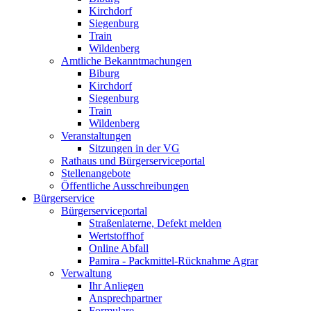
Kirchdorf
Siegenburg
Train
Wildenberg
Amtliche Bekanntmachungen
Biburg
Kirchdorf
Siegenburg
Train
Wildenberg
Veranstaltungen
Sitzungen in der VG
Rathaus und Bürgerserviceportal
Stellenangebote
Öffentliche Ausschreibungen
Bürgerservice
Bürgerserviceportal
Straßenlaterne, Defekt melden
Wertstoffhof
Online Abfall
Pamira - Packmittel-Rücknahme Agrar
Verwaltung
Ihr Anliegen
Ansprechpartner
Formulare