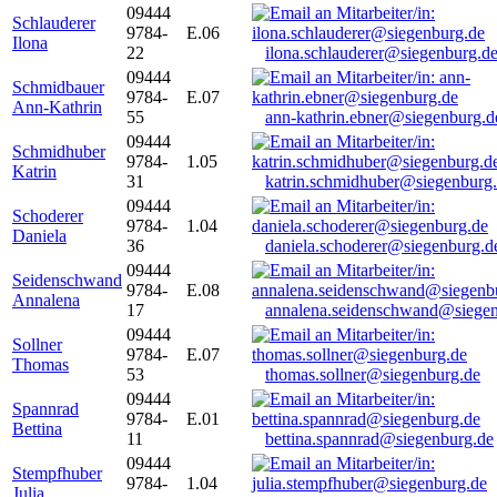
09444
Schlauderer
9784-
E.06
Ilona
22
ilona.schlauderer@siegenburg.d
09444
Schmidbauer
9784-
E.07
Ann-Kathrin
55
ann-kathrin.ebner@siegenburg.d
09444
Schmidhuber
9784-
1.05
Katrin
31
katrin.schmidhuber@siegenburg
09444
Schoderer
9784-
1.04
Daniela
36
daniela.schoderer@siegenburg.d
09444
Seidenschwand
9784-
E.08
Annalena
17
annalena.seidenschwand@siegen
09444
Sollner
9784-
E.07
Thomas
53
thomas.sollner@siegenburg.de
09444
Spannrad
9784-
E.01
Bettina
11
bettina.spannrad@siegenburg.de
09444
Stempfhuber
9784-
1.04
Julia