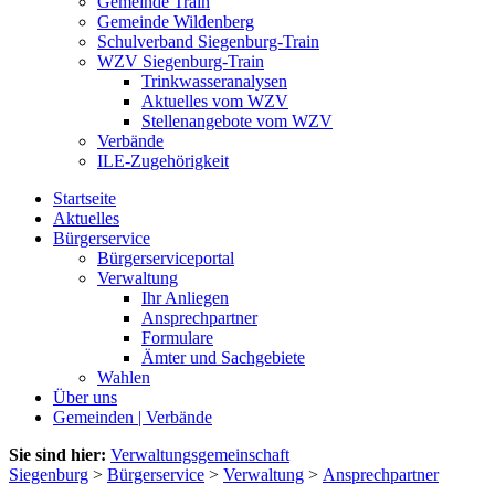
Gemeinde Train
Gemeinde Wildenberg
Schulverband Siegenburg-Train
WZV Siegenburg-Train
Trinkwasseranalysen
Aktuelles vom WZV
Stellenangebote vom WZV
Verbände
ILE-Zugehörigkeit
Startseite
Aktuelles
Bürgerservice
Bürgerserviceportal
Verwaltung
Ihr Anliegen
Ansprechpartner
Formulare
Ämter und Sachgebiete
Wahlen
Über uns
Gemeinden | Verbände
Sie sind hier:
Verwaltungsgemeinschaft
Siegenburg
>
Bürgerservice
>
Verwaltung
>
Ansprechpartner