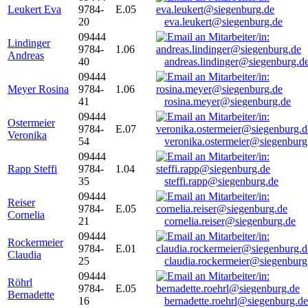
Leukert Eva
9784-
E.05
20
eva.leukert@siegenburg.de
09444
Lindinger
9784-
1.06
Andreas
40
andreas.lindinger@siegenburg.d
09444
Meyer Rosina
9784-
1.06
41
rosina.meyer@siegenburg.de
09444
Ostermeier
9784-
E.07
Veronika
54
veronika.ostermeier@siegenburg
09444
Rapp Steffi
9784-
1.04
35
steffi.rapp@siegenburg.de
09444
Reiser
9784-
E.05
Cornelia
21
cornelia.reiser@siegenburg.de
09444
Rockermeier
9784-
E.01
Claudia
25
claudia.rockermeier@siegenburg
09444
Röhrl
9784-
E.05
Bernadette
16
bernadette.roehrl@siegenburg.de