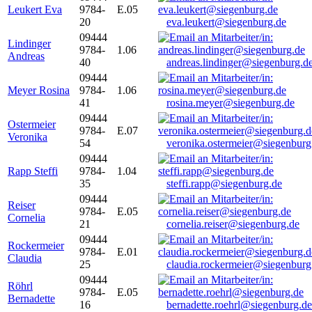
Leukert Eva
9784-
E.05
20
eva.leukert@siegenburg.de
09444
Lindinger
9784-
1.06
Andreas
40
andreas.lindinger@siegenburg.d
09444
Meyer Rosina
9784-
1.06
41
rosina.meyer@siegenburg.de
09444
Ostermeier
9784-
E.07
Veronika
54
veronika.ostermeier@siegenburg
09444
Rapp Steffi
9784-
1.04
35
steffi.rapp@siegenburg.de
09444
Reiser
9784-
E.05
Cornelia
21
cornelia.reiser@siegenburg.de
09444
Rockermeier
9784-
E.01
Claudia
25
claudia.rockermeier@siegenburg
09444
Röhrl
9784-
E.05
Bernadette
16
bernadette.roehrl@siegenburg.de