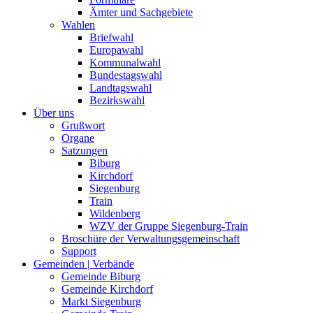
Ämter und Sachgebiete
Wahlen
Briefwahl
Europawahl
Kommunalwahl
Bundestagswahl
Landtagswahl
Bezirkswahl
Über uns
Grußwort
Organe
Satzungen
Biburg
Kirchdorf
Siegenburg
Train
Wildenberg
WZV der Gruppe Siegenburg-Train
Broschüre der Verwaltungsgemeinschaft
Support
Gemeinden | Verbände
Gemeinde Biburg
Gemeinde Kirchdorf
Markt Siegenburg