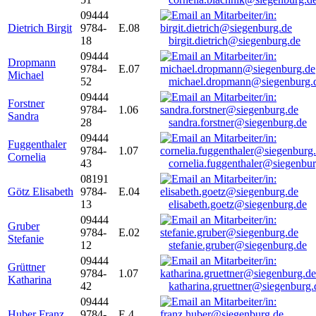
09444
Dietrich Birgit
9784-
E.08
18
birgit.dietrich@siegenburg.de
09444
Dropmann
9784-
E.07
Michael
52
michael.dropmann@siegenburg.
09444
Forstner
9784-
1.06
Sandra
28
sandra.forstner@siegenburg.de
09444
Fuggenthaler
9784-
1.07
Cornelia
43
cornelia.fuggenthaler@siegenbu
08191
Götz Elisabeth
9784-
E.04
13
elisabeth.goetz@siegenburg.de
09444
Gruber
9784-
E.02
Stefanie
12
stefanie.gruber@siegenburg.de
09444
Grüttner
9784-
1.07
Katharina
42
katharina.gruettner@siegenburg.
09444
Huber Franz
9784-
E 4