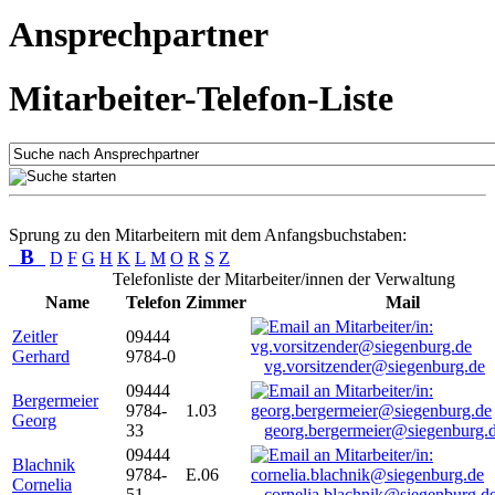
Ansprechpartner
Mitarbeiter-Telefon-Liste
Sprung zu den Mitarbeitern mit dem Anfangsbuchstaben:
B
D
F
G
H
K
L
M
O
R
S
Z
Telefonliste der Mitarbeiter/innen der Verwaltung
Name
Telefon
Zimmer
Mail
Zeitler
09444
Gerhard
9784-0
vg.vorsitzender@siegenburg.de
09444
Bergermeier
9784-
1.03
Georg
33
georg.bergermeier@siegenburg.
09444
Blachnik
9784-
E.06
Cornelia
51
cornelia.blachnik@siegenburg.d