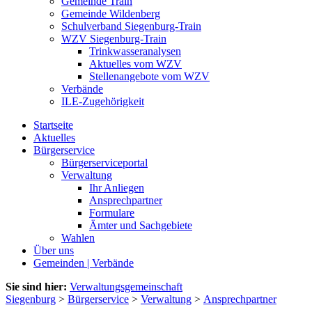
Gemeinde Train
Gemeinde Wildenberg
Schulverband Siegenburg-Train
WZV Siegenburg-Train
Trinkwasseranalysen
Aktuelles vom WZV
Stellenangebote vom WZV
Verbände
ILE-Zugehörigkeit
Startseite
Aktuelles
Bürgerservice
Bürgerserviceportal
Verwaltung
Ihr Anliegen
Ansprechpartner
Formulare
Ämter und Sachgebiete
Wahlen
Über uns
Gemeinden | Verbände
Sie sind hier:
Verwaltungsgemeinschaft
Siegenburg
>
Bürgerservice
>
Verwaltung
>
Ansprechpartner