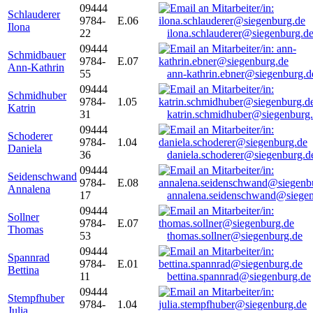
09444
Schlauderer
9784-
E.06
Ilona
22
ilona.schlauderer@siegenburg.d
09444
Schmidbauer
9784-
E.07
Ann-Kathrin
55
ann-kathrin.ebner@siegenburg.d
09444
Schmidhuber
9784-
1.05
Katrin
31
katrin.schmidhuber@siegenburg
09444
Schoderer
9784-
1.04
Daniela
36
daniela.schoderer@siegenburg.d
09444
Seidenschwand
9784-
E.08
Annalena
17
annalena.seidenschwand@siegen
09444
Sollner
9784-
E.07
Thomas
53
thomas.sollner@siegenburg.de
09444
Spannrad
9784-
E.01
Bettina
11
bettina.spannrad@siegenburg.de
09444
Stempfhuber
9784-
1.04
Julia