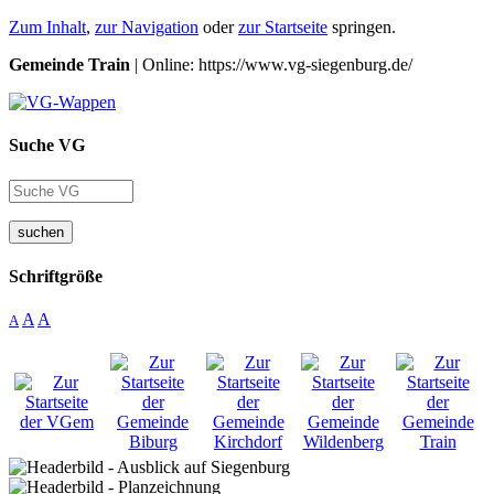
Zum Inhalt
,
zur Navigation
oder
zur Startseite
springen.
Gemeinde Train
| Online: https://www.vg-siegenburg.de/
Suche VG
suchen
Schriftgröße
A
A
A