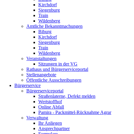
Kirchdorf
Siegenburg
Train
Wildenberg
Amtliche Bekanntmachungen
Biburg
Kirchdorf
Siegenburg
Train
Wildenberg
Veranstaltungen
Sitzungen in der VG
Rathaus und Bürgerserviceportal
Stellenangebote
Öffentliche Ausschreibungen
Bürgerservice
Bürgerserviceportal
Straßenlaterne, Defekt melden
Wertstoffhof
Online Abfall
Pamira - Packmittel-Rücknahme Agrar
Verwaltung
Ihr Anliegen
Ansprechpartner
Formulare