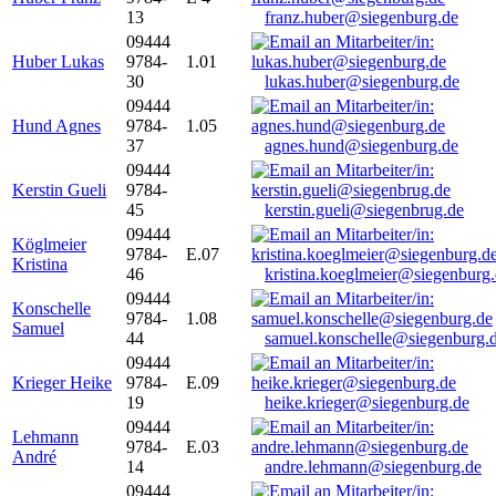
13
franz.huber@siegenburg.de
09444
Huber Lukas
9784-
1.01
30
lukas.huber@siegenburg.de
09444
Hund Agnes
9784-
1.05
37
agnes.hund@siegenburg.de
09444
Kerstin Gueli
9784-
45
kerstin.gueli@siegenbrug.de
09444
Köglmeier
9784-
E.07
Kristina
46
kristina.koeglmeier@siegenburg
09444
Konschelle
9784-
1.08
Samuel
44
samuel.konschelle@siegenburg.
09444
Krieger Heike
9784-
E.09
19
heike.krieger@siegenburg.de
09444
Lehmann
9784-
E.03
André
14
andre.lehmann@siegenburg.de
09444