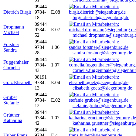
09444
Dietrich Birgit
9784-
E.08
18
birgit.dietrich@siegenburg.de
09444
Dropmann
9784-
E.07
Michael
52
michael.dropmann@siegenburg.
09444
Forstner
9784-
1.06
Sandra
28
sandra.forstner@siegenburg.de
09444
Fuggenthaler
9784-
1.07
Cornelia
43
cornelia.fuggenthaler@siegenbu
08191
Götz Elisabeth
9784-
E.04
13
elisabeth.goetz@siegenburg.de
09444
Gruber
9784-
E.02
Stefanie
12
stefanie.gruber@siegenburg.de
09444
Grüttner
9784-
1.07
Katharina
42
katharina.gruettner@siegenburg.
09444
Huber Franz
9784-
E 4