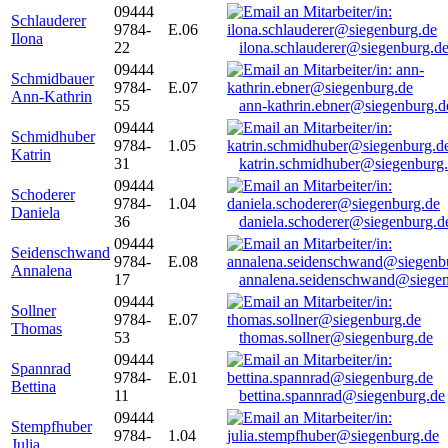
09444
Schlauderer
9784-
E.06
Ilona
22
ilona.schlauderer@siegenburg.d
09444
Schmidbauer
9784-
E.07
Ann-Kathrin
55
ann-kathrin.ebner@siegenburg.d
09444
Schmidhuber
9784-
1.05
Katrin
31
katrin.schmidhuber@siegenburg
09444
Schoderer
9784-
1.04
Daniela
36
daniela.schoderer@siegenburg.d
09444
Seidenschwand
9784-
E.08
Annalena
17
annalena.seidenschwand@siegen
09444
Sollner
9784-
E.07
Thomas
53
thomas.sollner@siegenburg.de
09444
Spannrad
9784-
E.01
Bettina
11
bettina.spannrad@siegenburg.de
09444
Stempfhuber
9784-
1.04
Julia