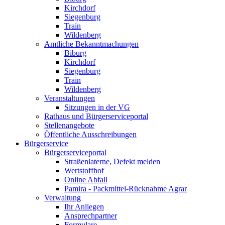
Kirchdorf
Siegenburg
Train
Wildenberg
Amtliche Bekanntmachungen
Biburg
Kirchdorf
Siegenburg
Train
Wildenberg
Veranstaltungen
Sitzungen in der VG
Rathaus und Bürgerserviceportal
Stellenangebote
Öffentliche Ausschreibungen
Bürgerservice
Bürgerserviceportal
Straßenlaterne, Defekt melden
Wertstoffhof
Online Abfall
Pamira - Packmittel-Rücknahme Agrar
Verwaltung
Ihr Anliegen
Ansprechpartner
Formulare