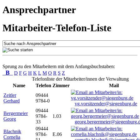
Ansprechpartner
Mitarbeiter-Telefon-Liste
Sprung zu den Mitarbeitern mit dem Anfangsbuchstaben:
B
D
F
G
H
K
L
M
O
R
S
Z
Telefonliste der Mitarbeiter/innen der Verwaltung
Name
Telefon
Zimmer
Mail
Zeitler
09444
Gerhard
9784-0
vg.vorsitzender@siegenburg.de
09444
Bergermeier
9784-
1.03
Georg
33
georg.bergermeier@siegenburg.
09444
Blachnik
9784-
E.06
Cornelia
51
cornelia.blachnik@siegenburg.d