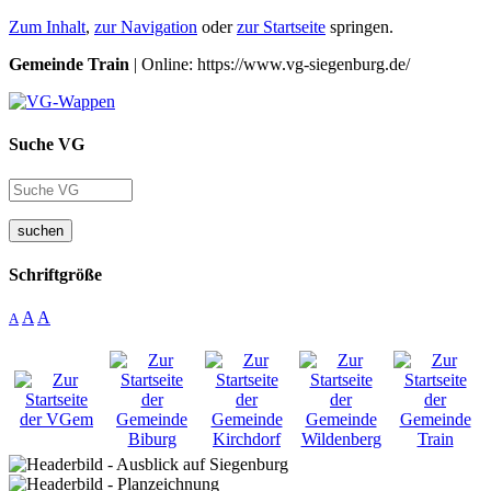
Zum Inhalt
,
zur Navigation
oder
zur Startseite
springen.
Gemeinde Train
| Online: https://www.vg-siegenburg.de/
Suche VG
suchen
Schriftgröße
A
A
A