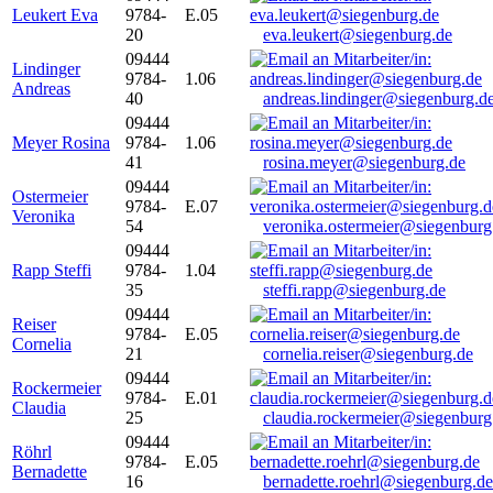
Leukert Eva
9784-
E.05
20
eva.leukert@siegenburg.de
09444
Lindinger
9784-
1.06
Andreas
40
andreas.lindinger@siegenburg.d
09444
Meyer Rosina
9784-
1.06
41
rosina.meyer@siegenburg.de
09444
Ostermeier
9784-
E.07
Veronika
54
veronika.ostermeier@siegenburg
09444
Rapp Steffi
9784-
1.04
35
steffi.rapp@siegenburg.de
09444
Reiser
9784-
E.05
Cornelia
21
cornelia.reiser@siegenburg.de
09444
Rockermeier
9784-
E.01
Claudia
25
claudia.rockermeier@siegenburg
09444
Röhrl
9784-
E.05
Bernadette
16
bernadette.roehrl@siegenburg.de