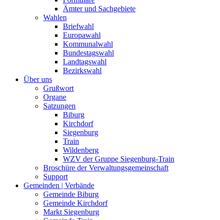
Ämter und Sachgebiete
Wahlen
Briefwahl
Europawahl
Kommunalwahl
Bundestagswahl
Landtagswahl
Bezirkswahl
Über uns
Grußwort
Organe
Satzungen
Biburg
Kirchdorf
Siegenburg
Train
Wildenberg
WZV der Gruppe Siegenburg-Train
Broschüre der Verwaltungsgemeinschaft
Support
Gemeinden | Verbände
Gemeinde Biburg
Gemeinde Kirchdorf
Markt Siegenburg