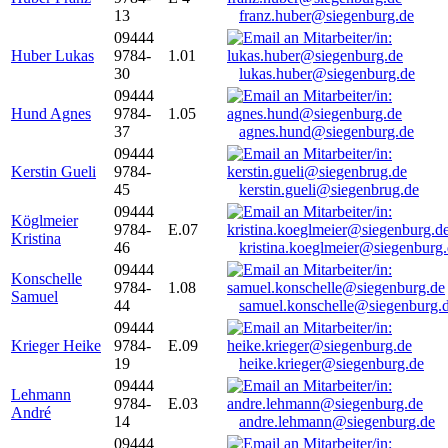
13
franz.huber@siegenburg.de
09444
Huber Lukas
9784-
1.01
30
lukas.huber@siegenburg.de
09444
Hund Agnes
9784-
1.05
37
agnes.hund@siegenburg.de
09444
Kerstin Gueli
9784-
45
kerstin.gueli@siegenbrug.de
09444
Köglmeier
9784-
E.07
Kristina
46
kristina.koeglmeier@siegenburg
09444
Konschelle
9784-
1.08
Samuel
44
samuel.konschelle@siegenburg.
09444
Krieger Heike
9784-
E.09
19
heike.krieger@siegenburg.de
09444
Lehmann
9784-
E.03
André
14
andre.lehmann@siegenburg.de
09444