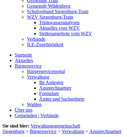
Gemeinde Train
Gemeinde Wildenberg
Schulverband Siegenburg-Train
WZV Siegenburg-Train
Trinkwasseranalysen
Aktuelles vom WZV
Stellenangebote vom WZV
Verbände
ILE-Zugehörigkeit
Startseite
Aktuelles
Bürgerservice
Bürgerserviceportal
Verwaltung
Ihr Anliegen
Ansprechpartner
Formulare
Ämter und Sachgebiete
Wahlen
Über uns
Gemeinden | Verbände
Sie sind hier:
Verwaltungsgemeinschaft
Siegenburg
>
Bürgerservice
>
Verwaltung
>
Ansprechpartner