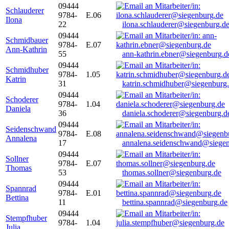
09444
Schlauderer
9784-
E.06
Ilona
22
ilona.schlauderer@siegenburg.d
09444
Schmidbauer
9784-
E.07
Ann-Kathrin
55
ann-kathrin.ebner@siegenburg.d
09444
Schmidhuber
9784-
1.05
Katrin
31
katrin.schmidhuber@siegenburg
09444
Schoderer
9784-
1.04
Daniela
36
daniela.schoderer@siegenburg.d
09444
Seidenschwand
9784-
E.08
Annalena
17
annalena.seidenschwand@siegen
09444
Sollner
9784-
E.07
Thomas
53
thomas.sollner@siegenburg.de
09444
Spannrad
9784-
E.01
Bettina
11
bettina.spannrad@siegenburg.de
09444
Stempfhuber
9784-
1.04
Julia