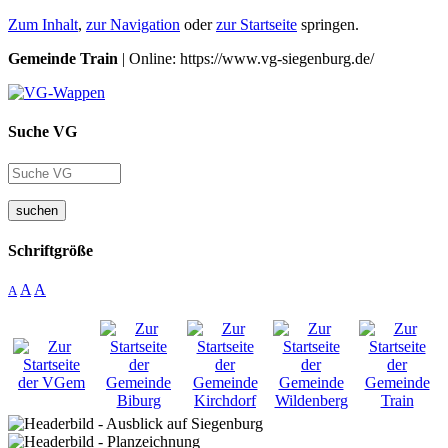
Zum Inhalt
,
zur Navigation
oder
zur Startseite
springen.
Gemeinde Train
| Online: https://www.vg-siegenburg.de/
Suche VG
suchen
Schriftgröße
A
A
A