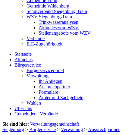
Gemeinde Train
Gemeinde Wildenberg
Schulverband Siegenburg-Train
WZV Siegenburg-Train
Trinkwasseranalysen
Aktuelles vom WZV
Stellenangebote vom WZV
Verbände
ILE-Zugehörigkeit
Startseite
Aktuelles
Bürgerservice
Bürgerserviceportal
Verwaltung
Ihr Anliegen
Ansprechpartner
Formulare
Ämter und Sachgebiete
Wahlen
Über uns
Gemeinden | Verbände
Sie sind hier:
Verwaltungsgemeinschaft
Siegenburg
>
Bürgerservice
>
Verwaltung
>
Ansprechpartner