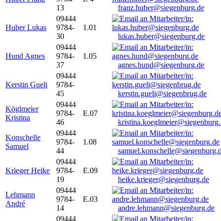
13
franz.huber@siegenburg.de
09444
Huber Lukas
9784-
1.01
30
lukas.huber@siegenburg.de
09444
Hund Agnes
9784-
1.05
37
agnes.hund@siegenburg.de
09444
Kerstin Gueli
9784-
45
kerstin.gueli@siegenbrug.de
09444
Köglmeier
9784-
E.07
Kristina
46
kristina.koeglmeier@siegenburg
09444
Konschelle
9784-
1.08
Samuel
44
samuel.konschelle@siegenburg.
09444
Krieger Heike
9784-
E.09
19
heike.krieger@siegenburg.de
09444
Lehmann
9784-
E.03
André
14
andre.lehmann@siegenburg.de
09444