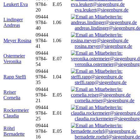
Leukert Eva
9784-
E.05
20
eva.leukert@siegenburg.de
09444
Lindinger
9784-
1.06
Andreas
40
andreas.lindinger@siegenburg.d
09444
Meyer Rosina
9784-
1.06
41
rosina.meyer@siegenburg.de
09444
Ostermeier
9784-
E.07
Veronika
54
veronika.ostermeier@siegenburg
09444
Rapp Steffi
9784-
1.04
35
steffi.rapp@siegenburg.de
09444
Reiser
9784-
E.05
Cornelia
21
cornelia.reiser@siegenburg.de
09444
Rockermeier
9784-
E.01
Claudia
25
claudia.rockermeier@siegenburg
09444
Röhrl
9784-
E.05
Bernadette
16
bernadette.roehrl@siegenburg.de