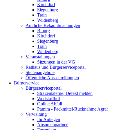
Kirchdorf
Siegenburg
Train
Wildenberg
Amtliche Bekanntmachungen
Biburg
Kirchdorf
Siegenburg
Train
Wildenberg
Veranstaltungen
Sitzungen in der VG
Rathaus und Bürgerserviceportal
Stellenangebote
Öffentliche Ausschreibungen
Bürgerservice
Bürgerserviceportal
Straßenlaterne, Defekt melden
Wertstoffhof
Online Abfall
Pamira - Packmittel-Rücknahme Agrar
Verwaltung
Ihr Anliegen
Ansprechpartner
Formulare