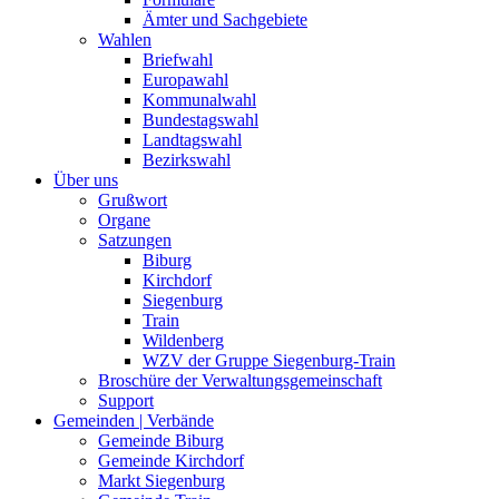
Ämter und Sachgebiete
Wahlen
Briefwahl
Europawahl
Kommunalwahl
Bundestagswahl
Landtagswahl
Bezirkswahl
Über uns
Grußwort
Organe
Satzungen
Biburg
Kirchdorf
Siegenburg
Train
Wildenberg
WZV der Gruppe Siegenburg-Train
Broschüre der Verwaltungsgemeinschaft
Support
Gemeinden | Verbände
Gemeinde Biburg
Gemeinde Kirchdorf
Markt Siegenburg