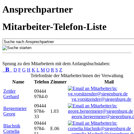
Ansprechpartner
Mitarbeiter-Telefon-Liste
Sprung zu den Mitarbeitern mit dem Anfangsbuchstaben:
B
D
F
G
H
K
L
M
O
R
S
Z
Telefonliste der Mitarbeiter/innen der Verwaltung
Name
Telefon
Zimmer
Mail
Zeitler
09444
Gerhard
9784-0
vg.vorsitzender@siegenburg.de
09444
Bergermeier
9784-
1.03
Georg
33
georg.bergermeier@siegenburg.
09444
Blachnik
9784-
E.06
Cornelia
51
cornelia.blachnik@siegenburg.d