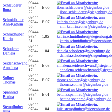
09444
Schlauderer
9784-
E.06
Ilona
22
ilona.schlauderer@siegenburg.d
09444
Schmidbauer
9784-
E.07
Ann-Kathrin
55
ann-kathrin.ebner@siegenburg.d
09444
Schmidhuber
9784-
1.05
Katrin
31
katrin.schmidhuber@siegenburg
09444
Schoderer
9784-
1.04
Daniela
36
daniela.schoderer@siegenburg.d
09444
Seidenschwand
9784-
E.08
Annalena
17
annalena.seidenschwand@siegen
09444
Sollner
9784-
E.07
Thomas
53
thomas.sollner@siegenburg.de
09444
Spannrad
9784-
E.01
Bettina
11
bettina.spannrad@siegenburg.de
09444
Stempfhuber
9784-
1.04
Julia