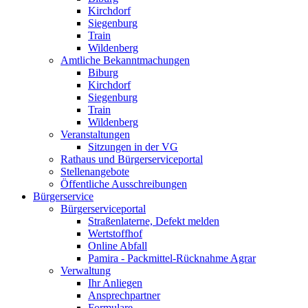
Kirchdorf
Siegenburg
Train
Wildenberg
Amtliche Bekanntmachungen
Biburg
Kirchdorf
Siegenburg
Train
Wildenberg
Veranstaltungen
Sitzungen in der VG
Rathaus und Bürgerserviceportal
Stellenangebote
Öffentliche Ausschreibungen
Bürgerservice
Bürgerserviceportal
Straßenlaterne, Defekt melden
Wertstoffhof
Online Abfall
Pamira - Packmittel-Rücknahme Agrar
Verwaltung
Ihr Anliegen
Ansprechpartner
Formulare