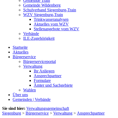
Gemeinde Train
Gemeinde Wildenberg
Schulverband Siegenburg-Train
WZV Siegenburg-Train
Trinkwasseranalysen
Aktuelles vom WZV
Stellenangebote vom WZV
Verbände
ILE-Zugehörigkeit
Startseite
Aktuelles
Bürgerservice
Bürgerserviceportal
Verwaltung
Ihr Anliegen
Ansprechpartner
Formulare
Ämter und Sachgebiete
Wahlen
Über uns
Gemeinden | Verbände
Sie sind hier:
Verwaltungsgemeinschaft
Siegenburg
>
Bürgerservice
>
Verwaltung
>
Ansprechpartner