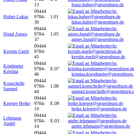
13
franz.huber@siegenburg.de
09444
Huber Lukas
9784-
1.01
30
lukas.huber@siegenburg.de
09444
Hund Agnes
9784-
1.05
37
agnes.hund@siegenburg.de
09444
Kerstin Gueli
9784-
45
kerstin.gueli@siegenbrug.de
09444
Köglmeier
9784-
E.07
Kristina
46
kristina.koeglmeier@siegenburg
09444
Konschelle
9784-
1.08
Samuel
44
samuel.konschelle@siegenburg.
09444
Krieger Heike
9784-
E.09
19
heike.krieger@siegenburg.de
09444
Lehmann
9784-
E.03
André
14
andre.lehmann@siegenburg.de
09444