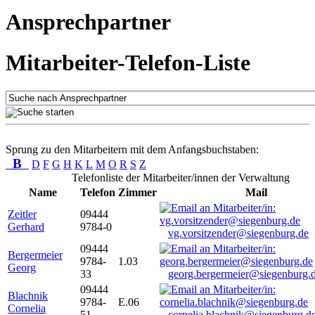
Ansprechpartner
Mitarbeiter-Telefon-Liste
Sprung zu den Mitarbeitern mit dem Anfangsbuchstaben:
B
D
F
G
H
K
L
M
O
R
S
Z
Telefonliste der Mitarbeiter/innen der Verwaltung
Name
Telefon
Zimmer
Mail
Zeitler
09444
Gerhard
9784-0
vg.vorsitzender@siegenburg.de
09444
Bergermeier
9784-
1.03
Georg
33
georg.bergermeier@siegenburg.
09444
Blachnik
9784-
E.06
Cornelia
51
cornelia.blachnik@siegenburg.d