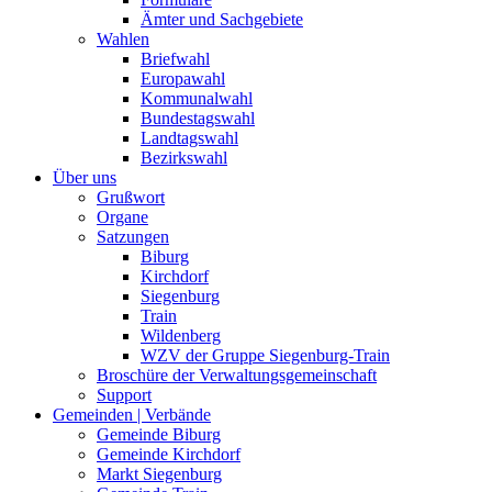
Ämter und Sachgebiete
Wahlen
Briefwahl
Europawahl
Kommunalwahl
Bundestagswahl
Landtagswahl
Bezirkswahl
Über uns
Grußwort
Organe
Satzungen
Biburg
Kirchdorf
Siegenburg
Train
Wildenberg
WZV der Gruppe Siegenburg-Train
Broschüre der Verwaltungsgemeinschaft
Support
Gemeinden | Verbände
Gemeinde Biburg
Gemeinde Kirchdorf
Markt Siegenburg