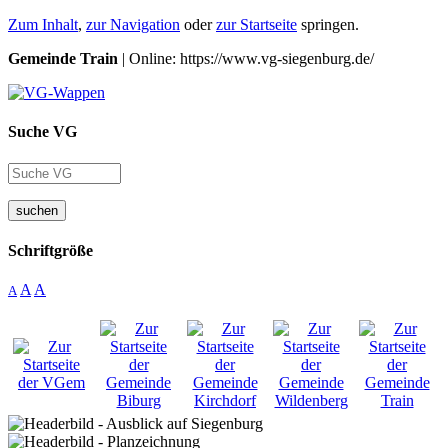
Zum Inhalt
,
zur Navigation
oder
zur Startseite
springen.
Gemeinde Train
| Online: https://www.vg-siegenburg.de/
Suche VG
suchen
Schriftgröße
A
A
A