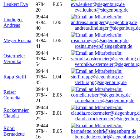
Leukert Eva
9784-
E.05
20
eva.leukert@siegenburg.de
09444
Lindinger
9784-
1.06
Andreas
40
andreas.lindinger@siegenburg.d
09444
Meyer Rosina
9784-
1.06
41
rosina.meyer@siegenburg.de
09444
Ostermeier
9784-
E.07
Veronika
54
veronika.ostermeier@siegenburg
09444
Rapp Steffi
9784-
1.04
35
steffi.rapp@siegenburg.de
09444
Reiser
9784-
E.05
Cornelia
21
cornelia.reiser@siegenburg.de
09444
Rockermeier
9784-
E.01
Claudia
25
claudia.rockermeier@siegenburg
09444
Röhrl
9784-
E.05
Bernadette
16
bernadette.roehrl@siegenburg.de