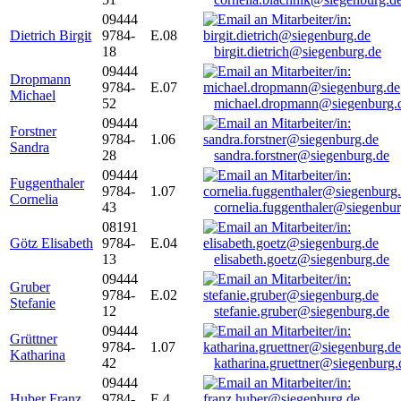
09444
Dietrich Birgit
9784-
E.08
18
birgit.dietrich@siegenburg.de
09444
Dropmann
9784-
E.07
Michael
52
michael.dropmann@siegenburg.
09444
Forstner
9784-
1.06
Sandra
28
sandra.forstner@siegenburg.de
09444
Fuggenthaler
9784-
1.07
Cornelia
43
cornelia.fuggenthaler@siegenbu
08191
Götz Elisabeth
9784-
E.04
13
elisabeth.goetz@siegenburg.de
09444
Gruber
9784-
E.02
Stefanie
12
stefanie.gruber@siegenburg.de
09444
Grüttner
9784-
1.07
Katharina
42
katharina.gruettner@siegenburg.
09444
Huber Franz
9784-
E 4