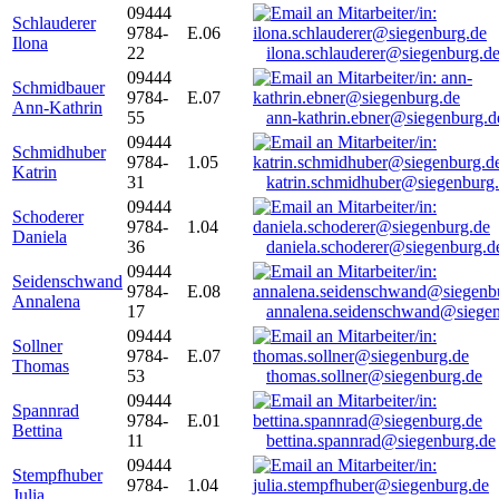
09444
Schlauderer
9784-
E.06
Ilona
22
ilona.schlauderer@siegenburg.d
09444
Schmidbauer
9784-
E.07
Ann-Kathrin
55
ann-kathrin.ebner@siegenburg.d
09444
Schmidhuber
9784-
1.05
Katrin
31
katrin.schmidhuber@siegenburg
09444
Schoderer
9784-
1.04
Daniela
36
daniela.schoderer@siegenburg.d
09444
Seidenschwand
9784-
E.08
Annalena
17
annalena.seidenschwand@siegen
09444
Sollner
9784-
E.07
Thomas
53
thomas.sollner@siegenburg.de
09444
Spannrad
9784-
E.01
Bettina
11
bettina.spannrad@siegenburg.de
09444
Stempfhuber
9784-
1.04
Julia