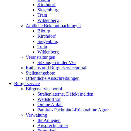
Kirchdorf
Siegenburg
Train
Wildenberg
Amtliche Bekanntmachungen
Biburg
Kirchdorf
Siegenburg
Train
Wildenberg
Veranstaltungen
Sitzungen in der VG
Rathaus und Bürgerserviceportal
Stellenangebote
Öffentliche Ausschreibungen
Bürgerservice
Bürgerserviceportal
Straßenlaterne, Defekt melden
Wertstoffhof
Online Abfall
Pamira - Packmittel-Rücknahme Agrar
Verwaltung
Ihr Anliegen
Ansprechpartner
Formulare