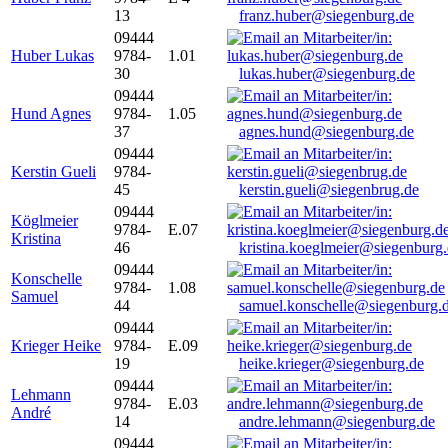
13
franz.huber@siegenburg.de
09444
Huber Lukas
9784-
1.01
30
lukas.huber@siegenburg.de
09444
Hund Agnes
9784-
1.05
37
agnes.hund@siegenburg.de
09444
Kerstin Gueli
9784-
45
kerstin.gueli@siegenbrug.de
09444
Köglmeier
9784-
E.07
Kristina
46
kristina.koeglmeier@siegenburg
09444
Konschelle
9784-
1.08
Samuel
44
samuel.konschelle@siegenburg.
09444
Krieger Heike
9784-
E.09
19
heike.krieger@siegenburg.de
09444
Lehmann
9784-
E.03
André
14
andre.lehmann@siegenburg.de
09444