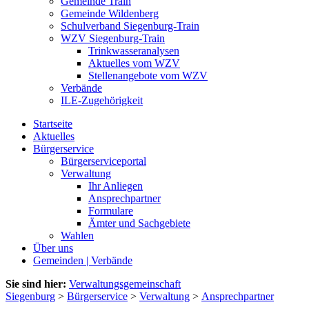
Gemeinde Train
Gemeinde Wildenberg
Schulverband Siegenburg-Train
WZV Siegenburg-Train
Trinkwasseranalysen
Aktuelles vom WZV
Stellenangebote vom WZV
Verbände
ILE-Zugehörigkeit
Startseite
Aktuelles
Bürgerservice
Bürgerserviceportal
Verwaltung
Ihr Anliegen
Ansprechpartner
Formulare
Ämter und Sachgebiete
Wahlen
Über uns
Gemeinden | Verbände
Sie sind hier:
Verwaltungsgemeinschaft
Siegenburg
>
Bürgerservice
>
Verwaltung
>
Ansprechpartner