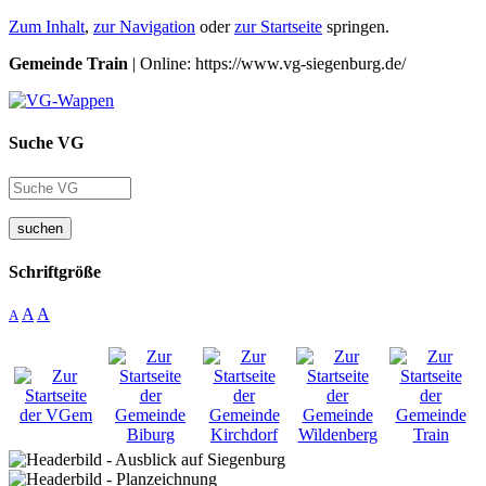
Zum Inhalt
,
zur Navigation
oder
zur Startseite
springen.
Gemeinde Train
| Online: https://www.vg-siegenburg.de/
Suche VG
suchen
Schriftgröße
A
A
A