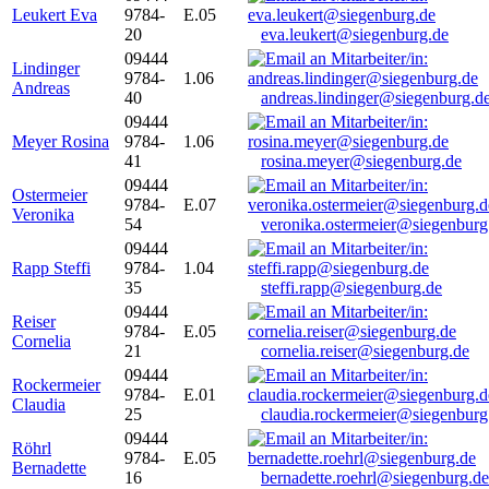
Leukert Eva
9784-
E.05
20
eva.leukert@siegenburg.de
09444
Lindinger
9784-
1.06
Andreas
40
andreas.lindinger@siegenburg.d
09444
Meyer Rosina
9784-
1.06
41
rosina.meyer@siegenburg.de
09444
Ostermeier
9784-
E.07
Veronika
54
veronika.ostermeier@siegenburg
09444
Rapp Steffi
9784-
1.04
35
steffi.rapp@siegenburg.de
09444
Reiser
9784-
E.05
Cornelia
21
cornelia.reiser@siegenburg.de
09444
Rockermeier
9784-
E.01
Claudia
25
claudia.rockermeier@siegenburg
09444
Röhrl
9784-
E.05
Bernadette
16
bernadette.roehrl@siegenburg.de