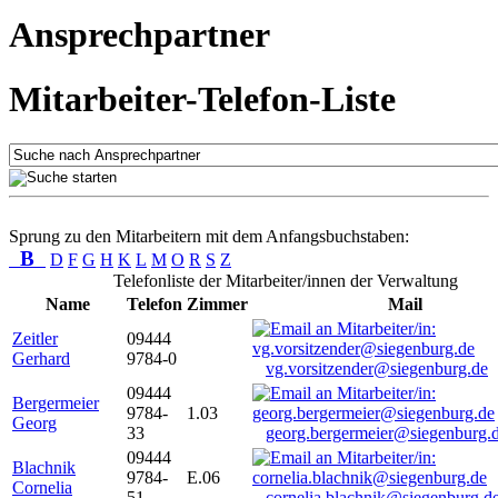
Ansprechpartner
Mitarbeiter-Telefon-Liste
Sprung zu den Mitarbeitern mit dem Anfangsbuchstaben:
B
D
F
G
H
K
L
M
O
R
S
Z
Telefonliste der Mitarbeiter/innen der Verwaltung
Name
Telefon
Zimmer
Mail
Zeitler
09444
Gerhard
9784-0
vg.vorsitzender@siegenburg.de
09444
Bergermeier
9784-
1.03
Georg
33
georg.bergermeier@siegenburg.
09444
Blachnik
9784-
E.06
Cornelia
51
cornelia.blachnik@siegenburg.d