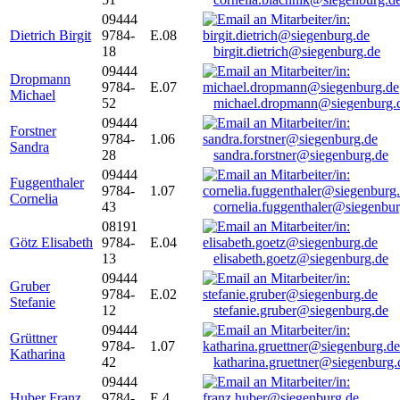
09444
Dietrich Birgit
9784-
E.08
18
birgit.dietrich@siegenburg.de
09444
Dropmann
9784-
E.07
Michael
52
michael.dropmann@siegenburg.
09444
Forstner
9784-
1.06
Sandra
28
sandra.forstner@siegenburg.de
09444
Fuggenthaler
9784-
1.07
Cornelia
43
cornelia.fuggenthaler@siegenbu
08191
Götz Elisabeth
9784-
E.04
13
elisabeth.goetz@siegenburg.de
09444
Gruber
9784-
E.02
Stefanie
12
stefanie.gruber@siegenburg.de
09444
Grüttner
9784-
1.07
Katharina
42
katharina.gruettner@siegenburg.
09444
Huber Franz
9784-
E 4