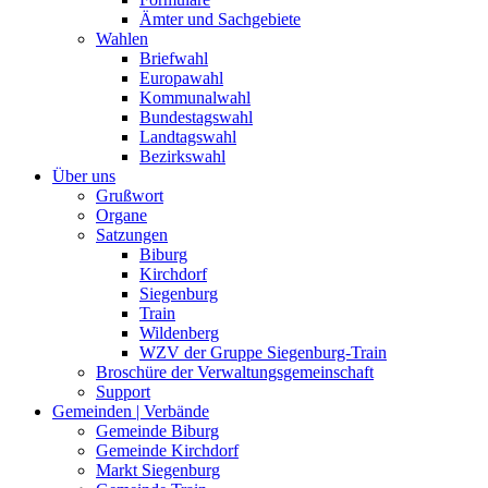
Ämter und Sachgebiete
Wahlen
Briefwahl
Europawahl
Kommunalwahl
Bundestagswahl
Landtagswahl
Bezirkswahl
Über uns
Grußwort
Organe
Satzungen
Biburg
Kirchdorf
Siegenburg
Train
Wildenberg
WZV der Gruppe Siegenburg-Train
Broschüre der Verwaltungsgemeinschaft
Support
Gemeinden | Verbände
Gemeinde Biburg
Gemeinde Kirchdorf
Markt Siegenburg