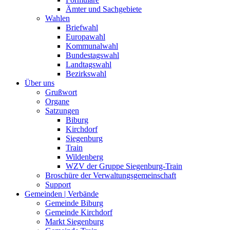
Ämter und Sachgebiete
Wahlen
Briefwahl
Europawahl
Kommunalwahl
Bundestagswahl
Landtagswahl
Bezirkswahl
Über uns
Grußwort
Organe
Satzungen
Biburg
Kirchdorf
Siegenburg
Train
Wildenberg
WZV der Gruppe Siegenburg-Train
Broschüre der Verwaltungsgemeinschaft
Support
Gemeinden | Verbände
Gemeinde Biburg
Gemeinde Kirchdorf
Markt Siegenburg