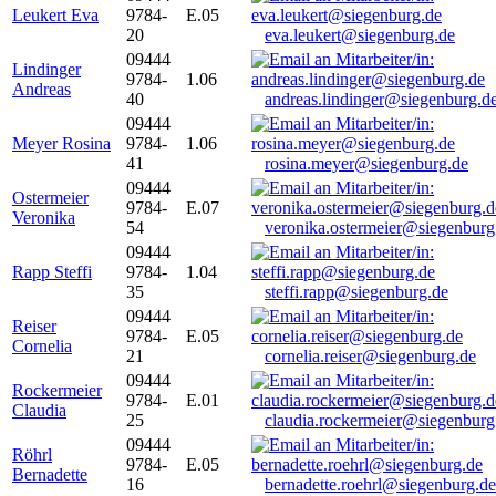
Leukert Eva
9784-
E.05
20
eva.leukert@siegenburg.de
09444
Lindinger
9784-
1.06
Andreas
40
andreas.lindinger@siegenburg.d
09444
Meyer Rosina
9784-
1.06
41
rosina.meyer@siegenburg.de
09444
Ostermeier
9784-
E.07
Veronika
54
veronika.ostermeier@siegenburg
09444
Rapp Steffi
9784-
1.04
35
steffi.rapp@siegenburg.de
09444
Reiser
9784-
E.05
Cornelia
21
cornelia.reiser@siegenburg.de
09444
Rockermeier
9784-
E.01
Claudia
25
claudia.rockermeier@siegenburg
09444
Röhrl
9784-
E.05
Bernadette
16
bernadette.roehrl@siegenburg.de