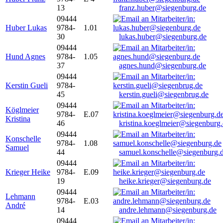
13
franz.huber@siegenburg.de
09444
Huber Lukas
9784-
1.01
30
lukas.huber@siegenburg.de
09444
Hund Agnes
9784-
1.05
37
agnes.hund@siegenburg.de
09444
Kerstin Gueli
9784-
45
kerstin.gueli@siegenbrug.de
09444
Köglmeier
9784-
E.07
Kristina
46
kristina.koeglmeier@siegenburg
09444
Konschelle
9784-
1.08
Samuel
44
samuel.konschelle@siegenburg.
09444
Krieger Heike
9784-
E.09
19
heike.krieger@siegenburg.de
09444
Lehmann
9784-
E.03
André
14
andre.lehmann@siegenburg.de
09444