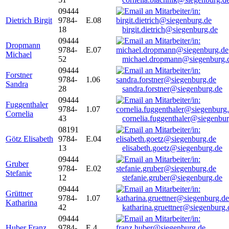
09444
Dietrich Birgit
9784-
E.08
18
birgit.dietrich@siegenburg.de
09444
Dropmann
9784-
E.07
Michael
52
michael.dropmann@siegenburg.
09444
Forstner
9784-
1.06
Sandra
28
sandra.forstner@siegenburg.de
09444
Fuggenthaler
9784-
1.07
Cornelia
43
cornelia.fuggenthaler@siegenbu
08191
Götz Elisabeth
9784-
E.04
13
elisabeth.goetz@siegenburg.de
09444
Gruber
9784-
E.02
Stefanie
12
stefanie.gruber@siegenburg.de
09444
Grüttner
9784-
1.07
Katharina
42
katharina.gruettner@siegenburg.
09444
Huber Franz
9784-
E 4