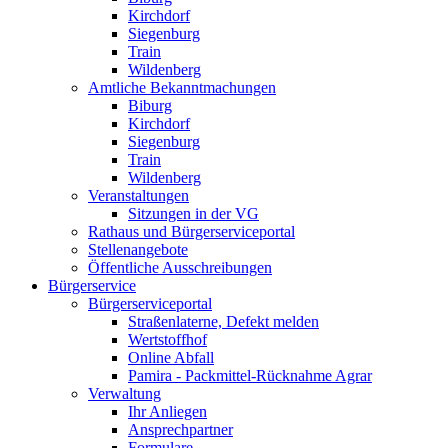
Kirchdorf
Siegenburg
Train
Wildenberg
Amtliche Bekanntmachungen
Biburg
Kirchdorf
Siegenburg
Train
Wildenberg
Veranstaltungen
Sitzungen in der VG
Rathaus und Bürgerserviceportal
Stellenangebote
Öffentliche Ausschreibungen
Bürgerservice
Bürgerserviceportal
Straßenlaterne, Defekt melden
Wertstoffhof
Online Abfall
Pamira - Packmittel-Rücknahme Agrar
Verwaltung
Ihr Anliegen
Ansprechpartner
Formulare