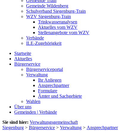
Gemeinde Train
Gemeinde Wildenberg
Schulverband Siegenburg-Train
WZV Siegenburg-Train
Trinkwasseranalysen
Aktuelles vom WZV
Stellenangebote vom WZV
Verbände
ILE-Zugehörigkeit
Startseite
Aktuelles
Bürgerservice
Bürgerserviceportal
Verwaltung
Ihr Anliegen
Ansprechpartner
Formulare
Ämter und Sachgebiete
Wahlen
Über uns
Gemeinden | Verbände
Sie sind hier:
Verwaltungsgemeinschaft
Siegenburg
>
Bürgerservice
>
Verwaltung
>
Ansprechpartner