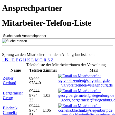
Ansprechpartner
Mitarbeiter-Telefon-Liste
Sprung zu den Mitarbeitern mit dem Anfangsbuchstaben:
B
D
F
G
H
K
L
M
O
R
S
Z
Telefonliste der Mitarbeiter/innen der Verwaltung
Name
Telefon
Zimmer
Mail
Zeitler
09444
Gerhard
9784-0
vg.vorsitzender@siegenburg.de
09444
Bergermeier
9784-
1.03
Georg
33
georg.bergermeier@siegenburg.
09444
Blachnik
9784-
E.06
Cornelia
51
cornelia.blachnik@siegenburg.d