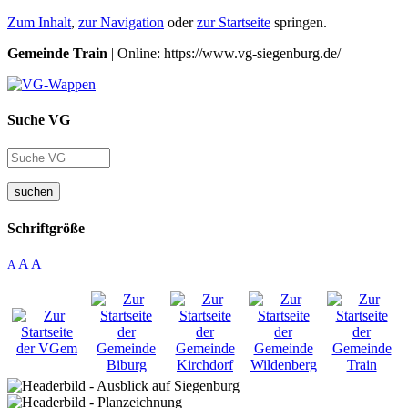
Zum Inhalt
,
zur Navigation
oder
zur Startseite
springen.
Gemeinde Train
| Online: https://www.vg-siegenburg.de/
Suche VG
suchen
Schriftgröße
A
A
A