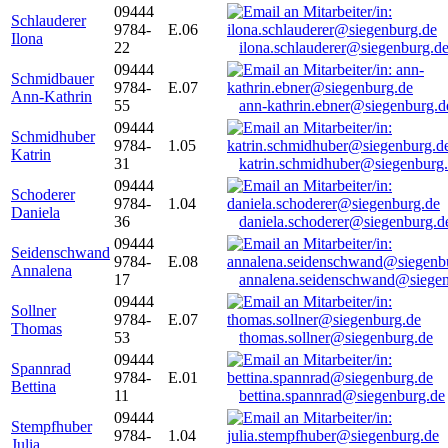
09444
Schlauderer
9784-
E.06
Ilona
22
ilona.schlauderer@siegenburg.d
09444
Schmidbauer
9784-
E.07
Ann-Kathrin
55
ann-kathrin.ebner@siegenburg.d
09444
Schmidhuber
9784-
1.05
Katrin
31
katrin.schmidhuber@siegenburg
09444
Schoderer
9784-
1.04
Daniela
36
daniela.schoderer@siegenburg.d
09444
Seidenschwand
9784-
E.08
Annalena
17
annalena.seidenschwand@siegen
09444
Sollner
9784-
E.07
Thomas
53
thomas.sollner@siegenburg.de
09444
Spannrad
9784-
E.01
Bettina
11
bettina.spannrad@siegenburg.de
09444
Stempfhuber
9784-
1.04
Julia