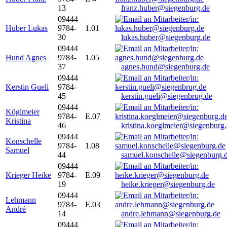
13
franz.huber@siegenburg.de
09444
Huber Lukas
9784-
1.01
30
lukas.huber@siegenburg.de
09444
Hund Agnes
9784-
1.05
37
agnes.hund@siegenburg.de
09444
Kerstin Gueli
9784-
45
kerstin.gueli@siegenbrug.de
09444
Köglmeier
9784-
E.07
Kristina
46
kristina.koeglmeier@siegenburg
09444
Konschelle
9784-
1.08
Samuel
44
samuel.konschelle@siegenburg.
09444
Krieger Heike
9784-
E.09
19
heike.krieger@siegenburg.de
09444
Lehmann
9784-
E.03
André
14
andre.lehmann@siegenburg.de
09444