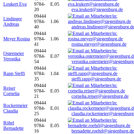
Leukert Eva
9784-
E.05
20
eva.leukert@siegenburg.de
09444
Lindinger
9784-
1.06
Andreas
40
andreas.lindinger@siegenburg.d
09444
Meyer Rosina
9784-
1.06
41
rosina.meyer@siegenburg.de
09444
Ostermeier
9784-
E.07
Veronika
54
veronika.ostermeier@siegenburg
09444
Rapp Steffi
9784-
1.04
35
steffi.rapp@siegenburg.de
09444
Reiser
9784-
E.05
Cornelia
21
cornelia.reiser@siegenburg.de
09444
Rockermeier
9784-
E.01
Claudia
25
claudia.rockermeier@siegenburg
09444
Röhrl
9784-
E.05
Bernadette
16
bernadette.roehrl@siegenburg.de