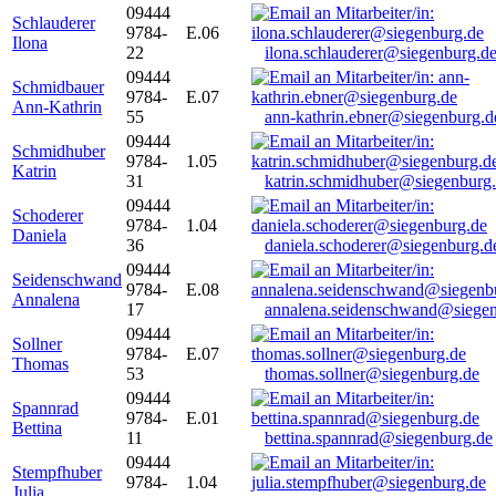
09444
Schlauderer
9784-
E.06
Ilona
22
ilona.schlauderer@siegenburg.d
09444
Schmidbauer
9784-
E.07
Ann-Kathrin
55
ann-kathrin.ebner@siegenburg.d
09444
Schmidhuber
9784-
1.05
Katrin
31
katrin.schmidhuber@siegenburg
09444
Schoderer
9784-
1.04
Daniela
36
daniela.schoderer@siegenburg.d
09444
Seidenschwand
9784-
E.08
Annalena
17
annalena.seidenschwand@siegen
09444
Sollner
9784-
E.07
Thomas
53
thomas.sollner@siegenburg.de
09444
Spannrad
9784-
E.01
Bettina
11
bettina.spannrad@siegenburg.de
09444
Stempfhuber
9784-
1.04
Julia