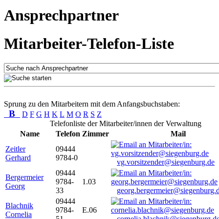
Ansprechpartner
Mitarbeiter-Telefon-Liste
Sprung zu den Mitarbeitern mit dem Anfangsbuchstaben:
B
D
F
G
H
K
L
M
O
R
S
Z
Telefonliste der Mitarbeiter/innen der Verwaltung
Name
Telefon
Zimmer
Mail
Zeitler
09444
Gerhard
9784-0
vg.vorsitzender@siegenburg.de
09444
Bergermeier
9784-
1.03
Georg
33
georg.bergermeier@siegenburg.
09444
Blachnik
9784-
E.06
Cornelia
51
cornelia.blachnik@siegenburg.d