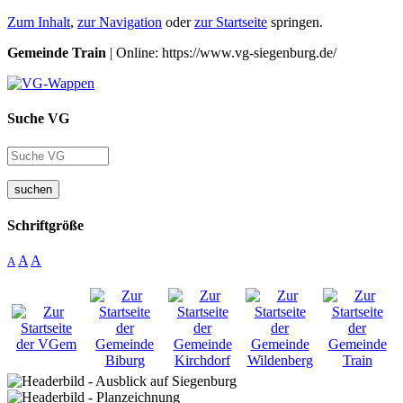
Zum Inhalt
,
zur Navigation
oder
zur Startseite
springen.
Gemeinde Train
| Online: https://www.vg-siegenburg.de/
Suche VG
suchen
Schriftgröße
A
A
A