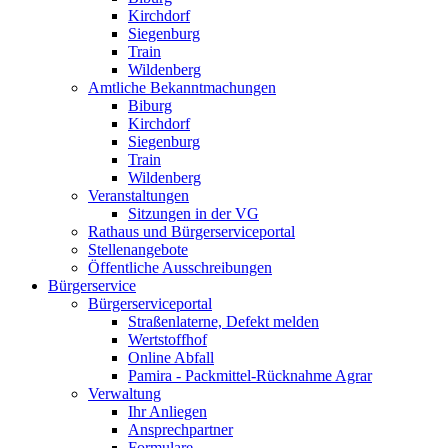
Kirchdorf
Siegenburg
Train
Wildenberg
Amtliche Bekanntmachungen
Biburg
Kirchdorf
Siegenburg
Train
Wildenberg
Veranstaltungen
Sitzungen in der VG
Rathaus und Bürgerserviceportal
Stellenangebote
Öffentliche Ausschreibungen
Bürgerservice
Bürgerserviceportal
Straßenlaterne, Defekt melden
Wertstoffhof
Online Abfall
Pamira - Packmittel-Rücknahme Agrar
Verwaltung
Ihr Anliegen
Ansprechpartner
Formulare