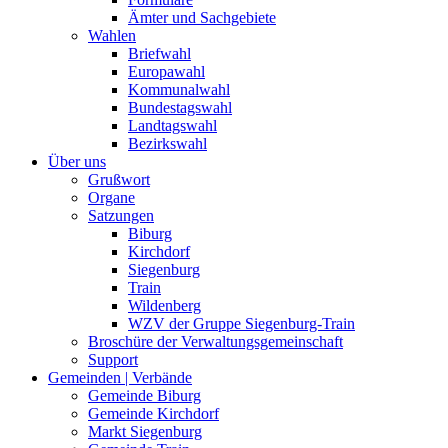
Ämter und Sachgebiete
Wahlen
Briefwahl
Europawahl
Kommunalwahl
Bundestagswahl
Landtagswahl
Bezirkswahl
Über uns
Grußwort
Organe
Satzungen
Biburg
Kirchdorf
Siegenburg
Train
Wildenberg
WZV der Gruppe Siegenburg-Train
Broschüre der Verwaltungsgemeinschaft
Support
Gemeinden | Verbände
Gemeinde Biburg
Gemeinde Kirchdorf
Markt Siegenburg