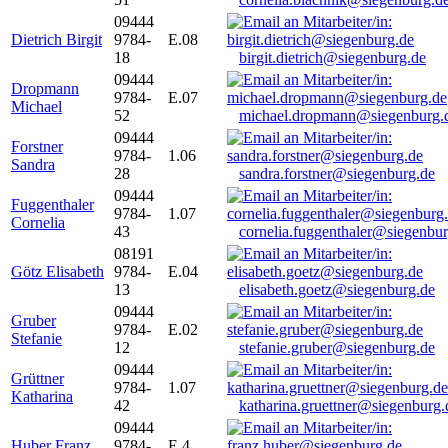
09444
Dietrich Birgit
9784-
E.08
18
birgit.dietrich@siegenburg.de
09444
Dropmann
9784-
E.07
Michael
52
michael.dropmann@siegenburg.
09444
Forstner
9784-
1.06
Sandra
28
sandra.forstner@siegenburg.de
09444
Fuggenthaler
9784-
1.07
Cornelia
43
cornelia.fuggenthaler@siegenbu
08191
Götz Elisabeth
9784-
E.04
13
elisabeth.goetz@siegenburg.de
09444
Gruber
9784-
E.02
Stefanie
12
stefanie.gruber@siegenburg.de
09444
Grüttner
9784-
1.07
Katharina
42
katharina.gruettner@siegenburg.
09444
Huber Franz
9784-
E 4