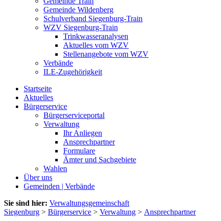
Gemeinde Train
Gemeinde Wildenberg
Schulverband Siegenburg-Train
WZV Siegenburg-Train
Trinkwasseranalysen
Aktuelles vom WZV
Stellenangebote vom WZV
Verbände
ILE-Zugehörigkeit
Startseite
Aktuelles
Bürgerservice
Bürgerserviceportal
Verwaltung
Ihr Anliegen
Ansprechpartner
Formulare
Ämter und Sachgebiete
Wahlen
Über uns
Gemeinden | Verbände
Sie sind hier:
Verwaltungsgemeinschaft
Siegenburg
>
Bürgerservice
>
Verwaltung
>
Ansprechpartner