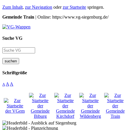
Zum Inhalt
,
zur Navigation
oder
zur Startseite
springen.
Gemeinde Train
| Online: https://www.vg-siegenburg.de/
Suche VG
suchen
Schriftgröße
A
A
A