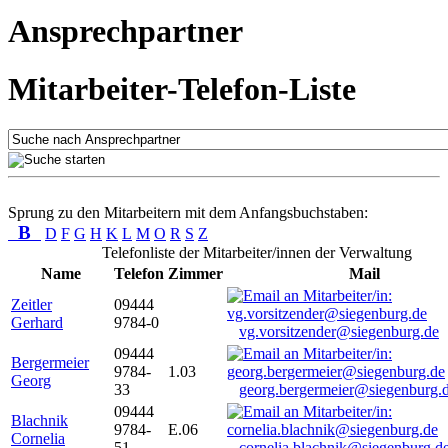
Ansprechpartner
Mitarbeiter-Telefon-Liste
Sprung zu den Mitarbeitern mit dem Anfangsbuchstaben:
B
D
F
G
H
K
L
M
O
R
S
Z
Telefonliste der Mitarbeiter/innen der Verwaltung
Name
Telefon
Zimmer
Mail
Zeitler
09444
Gerhard
9784-0
vg.vorsitzender@siegenburg.de
09444
Bergermeier
9784-
1.03
Georg
33
georg.bergermeier@siegenburg.
09444
Blachnik
9784-
E.06
Cornelia
51
cornelia.blachnik@siegenburg.d