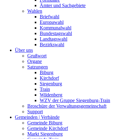
Ämter und Sachgebiete
Wahlen
Briefwahl
Europawahl
Kommunalwahl
Bundestagswahl
Landtagswahl
Bezirkswahl
Über uns
Grußwort
Organe
Satzungen
Biburg
Kirchdorf
Siegenburg
Train
Wildenberg
WZV der Gruppe Siegenburg-Train
Broschüre der Verwaltungsgemeinschaft
Support
Gemeinden | Verbände
Gemeinde Biburg
Gemeinde Kirchdorf
Markt Siegenburg