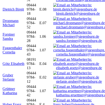
09444
Dietrich Birgit
9784-
E.08
18
birgit.dietrich@siegenburg.de
09444
Dropmann
9784-
E.07
Michael
52
michael.dropmann@siegenburg.
09444
Forstner
9784-
1.06
Sandra
28
sandra.forstner@siegenburg.de
09444
Fuggenthaler
9784-
1.07
Cornelia
43
cornelia.fuggenthaler@siegenbu
08191
Götz Elisabeth
9784-
E.04
13
elisabeth.goetz@siegenburg.de
09444
Gruber
9784-
E.02
Stefanie
12
stefanie.gruber@siegenburg.de
09444
Grüttner
9784-
1.07
Katharina
42
katharina.gruettner@siegenburg.
09444
Huber Franz
9784-
E 4