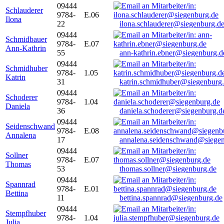
09444
Schlauderer
9784-
E.06
Ilona
22
ilona.schlauderer@siegenburg.d
09444
Schmidbauer
9784-
E.07
Ann-Kathrin
55
ann-kathrin.ebner@siegenburg.d
09444
Schmidhuber
9784-
1.05
Katrin
31
katrin.schmidhuber@siegenburg
09444
Schoderer
9784-
1.04
Daniela
36
daniela.schoderer@siegenburg.d
09444
Seidenschwand
9784-
E.08
Annalena
17
annalena.seidenschwand@siegen
09444
Sollner
9784-
E.07
Thomas
53
thomas.sollner@siegenburg.de
09444
Spannrad
9784-
E.01
Bettina
11
bettina.spannrad@siegenburg.de
09444
Stempfhuber
9784-
1.04
Julia