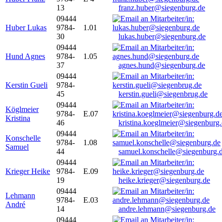
13
franz.huber@siegenburg.de
09444
Huber Lukas
9784-
1.01
30
lukas.huber@siegenburg.de
09444
Hund Agnes
9784-
1.05
37
agnes.hund@siegenburg.de
09444
Kerstin Gueli
9784-
45
kerstin.gueli@siegenbrug.de
09444
Köglmeier
9784-
E.07
Kristina
46
kristina.koeglmeier@siegenburg
09444
Konschelle
9784-
1.08
Samuel
44
samuel.konschelle@siegenburg.
09444
Krieger Heike
9784-
E.09
19
heike.krieger@siegenburg.de
09444
Lehmann
9784-
E.03
André
14
andre.lehmann@siegenburg.de
09444