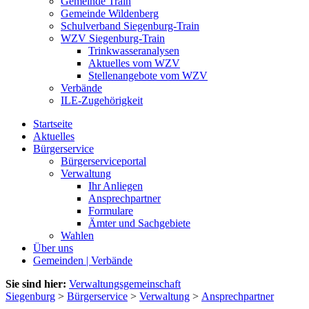
Gemeinde Train
Gemeinde Wildenberg
Schulverband Siegenburg-Train
WZV Siegenburg-Train
Trinkwasseranalysen
Aktuelles vom WZV
Stellenangebote vom WZV
Verbände
ILE-Zugehörigkeit
Startseite
Aktuelles
Bürgerservice
Bürgerserviceportal
Verwaltung
Ihr Anliegen
Ansprechpartner
Formulare
Ämter und Sachgebiete
Wahlen
Über uns
Gemeinden | Verbände
Sie sind hier:
Verwaltungsgemeinschaft
Siegenburg
>
Bürgerservice
>
Verwaltung
>
Ansprechpartner