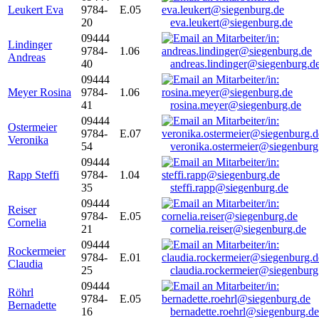
Leukert Eva
9784-
E.05
20
eva.leukert@siegenburg.de
09444
Lindinger
9784-
1.06
Andreas
40
andreas.lindinger@siegenburg.d
09444
Meyer Rosina
9784-
1.06
41
rosina.meyer@siegenburg.de
09444
Ostermeier
9784-
E.07
Veronika
54
veronika.ostermeier@siegenburg
09444
Rapp Steffi
9784-
1.04
35
steffi.rapp@siegenburg.de
09444
Reiser
9784-
E.05
Cornelia
21
cornelia.reiser@siegenburg.de
09444
Rockermeier
9784-
E.01
Claudia
25
claudia.rockermeier@siegenburg
09444
Röhrl
9784-
E.05
Bernadette
16
bernadette.roehrl@siegenburg.de