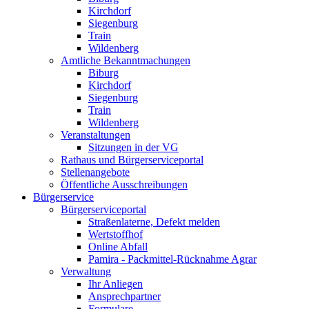
Kirchdorf
Siegenburg
Train
Wildenberg
Amtliche Bekanntmachungen
Biburg
Kirchdorf
Siegenburg
Train
Wildenberg
Veranstaltungen
Sitzungen in der VG
Rathaus und Bürgerserviceportal
Stellenangebote
Öffentliche Ausschreibungen
Bürgerservice
Bürgerserviceportal
Straßenlaterne, Defekt melden
Wertstoffhof
Online Abfall
Pamira - Packmittel-Rücknahme Agrar
Verwaltung
Ihr Anliegen
Ansprechpartner
Formulare