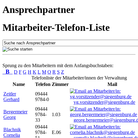
Ansprechpartner
Mitarbeiter-Telefon-Liste
Sprung zu den Mitarbeitern mit dem Anfangsbuchstaben:
B
D
F
G
H
K
L
M
O
R
S
Z
Telefonliste der Mitarbeiter/innen der Verwaltung
Name
Telefon
Zimmer
Mail
Zeitler
09444
Gerhard
9784-0
vg.vorsitzender@siegenburg.de
09444
Bergermeier
9784-
1.03
Georg
33
georg.bergermeier@siegenburg.
09444
Blachnik
9784-
E.06
Cornelia
51
cornelia.blachnik@siegenburg.d