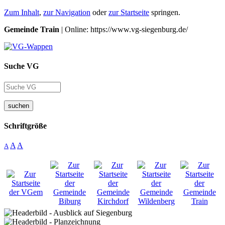
Zum Inhalt
,
zur Navigation
oder
zur Startseite
springen.
Gemeinde Train
| Online: https://www.vg-siegenburg.de/
Suche VG
suchen
Schriftgröße
A
A
A