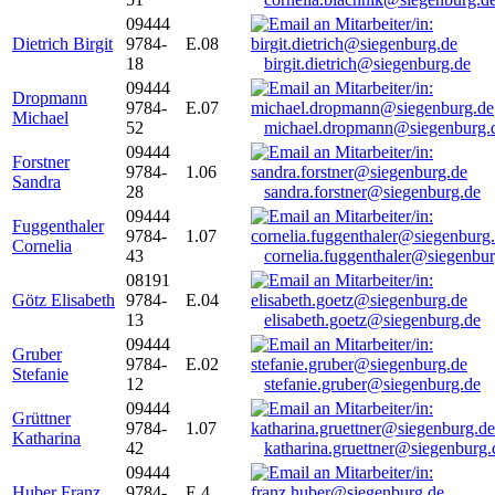
09444
Dietrich Birgit
9784-
E.08
18
birgit.dietrich@siegenburg.de
09444
Dropmann
9784-
E.07
Michael
52
michael.dropmann@siegenburg.
09444
Forstner
9784-
1.06
Sandra
28
sandra.forstner@siegenburg.de
09444
Fuggenthaler
9784-
1.07
Cornelia
43
cornelia.fuggenthaler@siegenbu
08191
Götz Elisabeth
9784-
E.04
13
elisabeth.goetz@siegenburg.de
09444
Gruber
9784-
E.02
Stefanie
12
stefanie.gruber@siegenburg.de
09444
Grüttner
9784-
1.07
Katharina
42
katharina.gruettner@siegenburg.
09444
Huber Franz
9784-
E 4