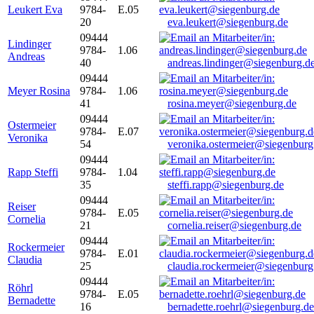
Leukert Eva
9784-
E.05
20
eva.leukert@siegenburg.de
09444
Lindinger
9784-
1.06
Andreas
40
andreas.lindinger@siegenburg.d
09444
Meyer Rosina
9784-
1.06
41
rosina.meyer@siegenburg.de
09444
Ostermeier
9784-
E.07
Veronika
54
veronika.ostermeier@siegenburg
09444
Rapp Steffi
9784-
1.04
35
steffi.rapp@siegenburg.de
09444
Reiser
9784-
E.05
Cornelia
21
cornelia.reiser@siegenburg.de
09444
Rockermeier
9784-
E.01
Claudia
25
claudia.rockermeier@siegenburg
09444
Röhrl
9784-
E.05
Bernadette
16
bernadette.roehrl@siegenburg.de