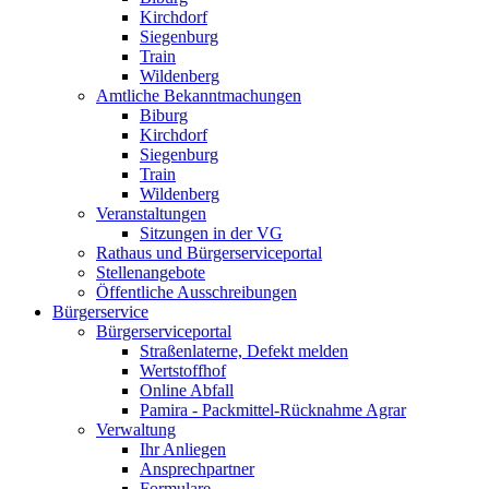
Kirchdorf
Siegenburg
Train
Wildenberg
Amtliche Bekanntmachungen
Biburg
Kirchdorf
Siegenburg
Train
Wildenberg
Veranstaltungen
Sitzungen in der VG
Rathaus und Bürgerserviceportal
Stellenangebote
Öffentliche Ausschreibungen
Bürgerservice
Bürgerserviceportal
Straßenlaterne, Defekt melden
Wertstoffhof
Online Abfall
Pamira - Packmittel-Rücknahme Agrar
Verwaltung
Ihr Anliegen
Ansprechpartner
Formulare