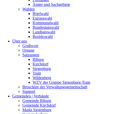
Ämter und Sachgebiete
Wahlen
Briefwahl
Europawahl
Kommunalwahl
Bundestagswahl
Landtagswahl
Bezirkswahl
Über uns
Grußwort
Organe
Satzungen
Biburg
Kirchdorf
Siegenburg
Train
Wildenberg
WZV der Gruppe Siegenburg-Train
Broschüre der Verwaltungsgemeinschaft
Support
Gemeinden | Verbände
Gemeinde Biburg
Gemeinde Kirchdorf
Markt Siegenburg