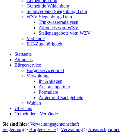
Gemeinde Train
Gemeinde Wildenberg
Schulverband Siegenburg-Train
WZV Siegenburg-Train
Trinkwasseranalysen
Aktuelles vom WZV
Stellenangebote vom WZV
Verbände
ILE-Zugehörigkeit
Startseite
Aktuelles
Bürgerservice
Bürgerserviceportal
Verwaltung
Ihr Anliegen
Ansprechpartner
Formulare
Ämter und Sachgebiete
Wahlen
Über uns
Gemeinden | Verbände
Sie sind hier:
Verwaltungsgemeinschaft
Siegenburg
>
Bürgerservice
>
Verwaltung
>
Ansprechpartner