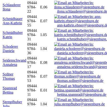
09444
Schlauderer
9784-
E.06
Ilona
22
ilona.schlauderer@siegenburg.d
09444
Schmidbauer
9784-
E.07
Ann-Kathrin
55
ann-kathrin.ebner@siegenburg.d
09444
Schmidhuber
9784-
1.05
Katrin
31
katrin.schmidhuber@siegenburg
09444
Schoderer
9784-
1.04
Daniela
36
daniela.schoderer@siegenburg.d
09444
Seidenschwand
9784-
E.08
Annalena
17
annalena.seidenschwand@siegen
09444
Sollner
9784-
E.07
Thomas
53
thomas.sollner@siegenburg.de
09444
Spannrad
9784-
E.01
Bettina
11
bettina.spannrad@siegenburg.de
09444
Stempfhuber
9784-
1.04
Julia