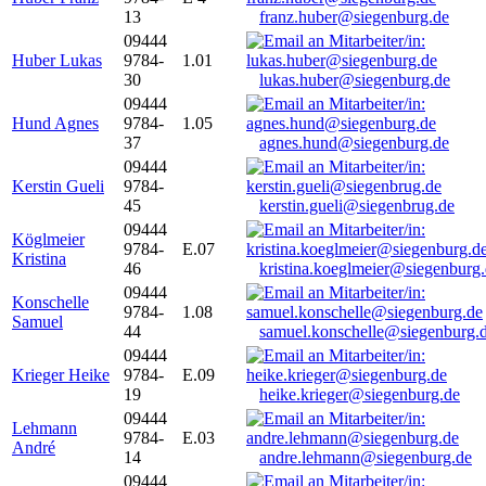
13
franz.huber@siegenburg.de
09444
Huber Lukas
9784-
1.01
30
lukas.huber@siegenburg.de
09444
Hund Agnes
9784-
1.05
37
agnes.hund@siegenburg.de
09444
Kerstin Gueli
9784-
45
kerstin.gueli@siegenbrug.de
09444
Köglmeier
9784-
E.07
Kristina
46
kristina.koeglmeier@siegenburg
09444
Konschelle
9784-
1.08
Samuel
44
samuel.konschelle@siegenburg.
09444
Krieger Heike
9784-
E.09
19
heike.krieger@siegenburg.de
09444
Lehmann
9784-
E.03
André
14
andre.lehmann@siegenburg.de
09444