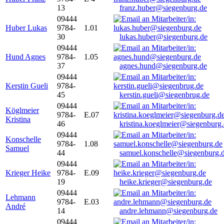
13
franz.huber@siegenburg.de
09444
Huber Lukas
9784-
1.01
30
lukas.huber@siegenburg.de
09444
Hund Agnes
9784-
1.05
37
agnes.hund@siegenburg.de
09444
Kerstin Gueli
9784-
45
kerstin.gueli@siegenbrug.de
09444
Köglmeier
9784-
E.07
Kristina
46
kristina.koeglmeier@siegenburg
09444
Konschelle
9784-
1.08
Samuel
44
samuel.konschelle@siegenburg.
09444
Krieger Heike
9784-
E.09
19
heike.krieger@siegenburg.de
09444
Lehmann
9784-
E.03
André
14
andre.lehmann@siegenburg.de
09444