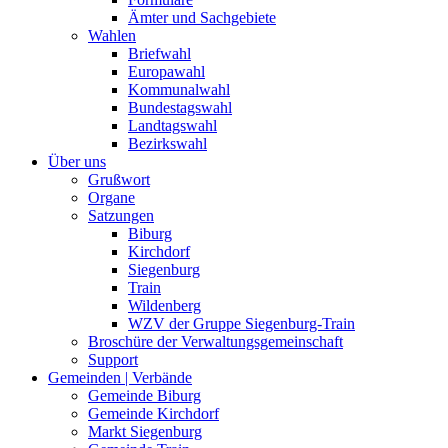
Ämter und Sachgebiete
Wahlen
Briefwahl
Europawahl
Kommunalwahl
Bundestagswahl
Landtagswahl
Bezirkswahl
Über uns
Grußwort
Organe
Satzungen
Biburg
Kirchdorf
Siegenburg
Train
Wildenberg
WZV der Gruppe Siegenburg-Train
Broschüre der Verwaltungsgemeinschaft
Support
Gemeinden | Verbände
Gemeinde Biburg
Gemeinde Kirchdorf
Markt Siegenburg