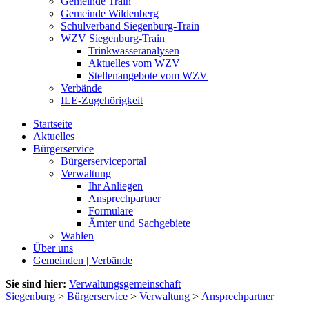
Gemeinde Train
Gemeinde Wildenberg
Schulverband Siegenburg-Train
WZV Siegenburg-Train
Trinkwasseranalysen
Aktuelles vom WZV
Stellenangebote vom WZV
Verbände
ILE-Zugehörigkeit
Startseite
Aktuelles
Bürgerservice
Bürgerserviceportal
Verwaltung
Ihr Anliegen
Ansprechpartner
Formulare
Ämter und Sachgebiete
Wahlen
Über uns
Gemeinden | Verbände
Sie sind hier:
Verwaltungsgemeinschaft
Siegenburg
>
Bürgerservice
>
Verwaltung
>
Ansprechpartner