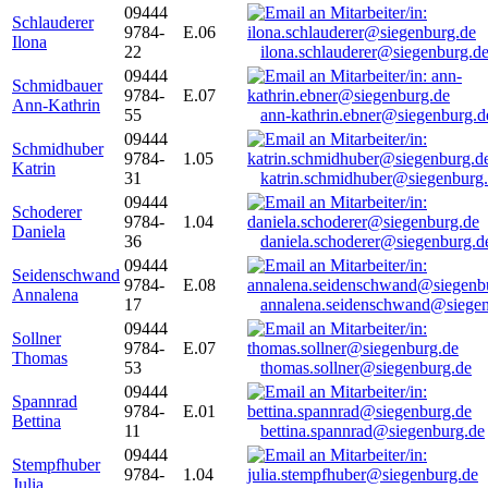
09444
Schlauderer
9784-
E.06
Ilona
22
ilona.schlauderer@siegenburg.d
09444
Schmidbauer
9784-
E.07
Ann-Kathrin
55
ann-kathrin.ebner@siegenburg.d
09444
Schmidhuber
9784-
1.05
Katrin
31
katrin.schmidhuber@siegenburg
09444
Schoderer
9784-
1.04
Daniela
36
daniela.schoderer@siegenburg.d
09444
Seidenschwand
9784-
E.08
Annalena
17
annalena.seidenschwand@siegen
09444
Sollner
9784-
E.07
Thomas
53
thomas.sollner@siegenburg.de
09444
Spannrad
9784-
E.01
Bettina
11
bettina.spannrad@siegenburg.de
09444
Stempfhuber
9784-
1.04
Julia