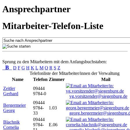
Ansprechpartner
Mitarbeiter-Telefon-Liste
Sprung zu den Mitarbeitern mit dem Anfangsbuchstaben:
B
D
F
G
H
K
L
M
O
R
S
Z
Telefonliste der Mitarbeiter/innen der Verwaltung
Name
Telefon
Zimmer
Mail
Zeitler
09444
Gerhard
9784-0
vg.vorsitzender@siegenburg.de
09444
Bergermeier
9784-
1.03
Georg
33
georg.bergermeier@siegenburg.
09444
Blachnik
9784-
E.06
Cornelia
51
cornelia.blachnik@siegenburg.d