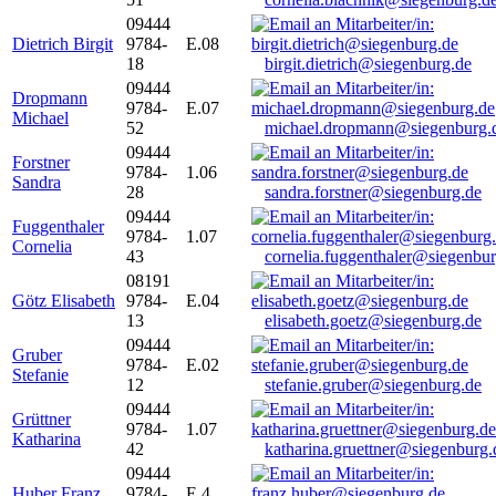
09444
Dietrich Birgit
9784-
E.08
18
birgit.dietrich@siegenburg.de
09444
Dropmann
9784-
E.07
Michael
52
michael.dropmann@siegenburg.
09444
Forstner
9784-
1.06
Sandra
28
sandra.forstner@siegenburg.de
09444
Fuggenthaler
9784-
1.07
Cornelia
43
cornelia.fuggenthaler@siegenbu
08191
Götz Elisabeth
9784-
E.04
13
elisabeth.goetz@siegenburg.de
09444
Gruber
9784-
E.02
Stefanie
12
stefanie.gruber@siegenburg.de
09444
Grüttner
9784-
1.07
Katharina
42
katharina.gruettner@siegenburg.
09444
Huber Franz
9784-
E 4