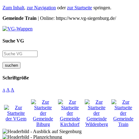
Zum Inhalt
,
zur Navigation
oder
zur Startseite
springen.
Gemeinde Train
| Online: https://www.vg-siegenburg.de/
Suche VG
suchen
Schriftgröße
A
A
A