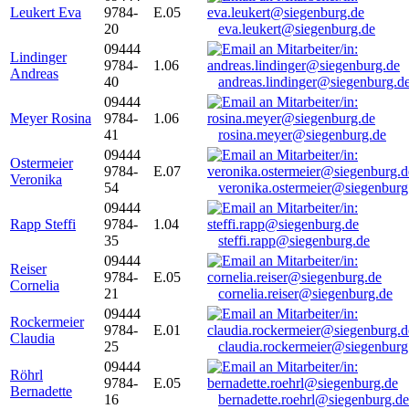
Leukert Eva
9784-
E.05
20
eva.leukert@siegenburg.de
09444
Lindinger
9784-
1.06
Andreas
40
andreas.lindinger@siegenburg.d
09444
Meyer Rosina
9784-
1.06
41
rosina.meyer@siegenburg.de
09444
Ostermeier
9784-
E.07
Veronika
54
veronika.ostermeier@siegenburg
09444
Rapp Steffi
9784-
1.04
35
steffi.rapp@siegenburg.de
09444
Reiser
9784-
E.05
Cornelia
21
cornelia.reiser@siegenburg.de
09444
Rockermeier
9784-
E.01
Claudia
25
claudia.rockermeier@siegenburg
09444
Röhrl
9784-
E.05
Bernadette
16
bernadette.roehrl@siegenburg.de