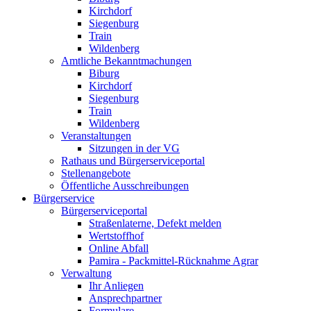
Kirchdorf
Siegenburg
Train
Wildenberg
Amtliche Bekanntmachungen
Biburg
Kirchdorf
Siegenburg
Train
Wildenberg
Veranstaltungen
Sitzungen in der VG
Rathaus und Bürgerserviceportal
Stellenangebote
Öffentliche Ausschreibungen
Bürgerservice
Bürgerserviceportal
Straßenlaterne, Defekt melden
Wertstoffhof
Online Abfall
Pamira - Packmittel-Rücknahme Agrar
Verwaltung
Ihr Anliegen
Ansprechpartner
Formulare