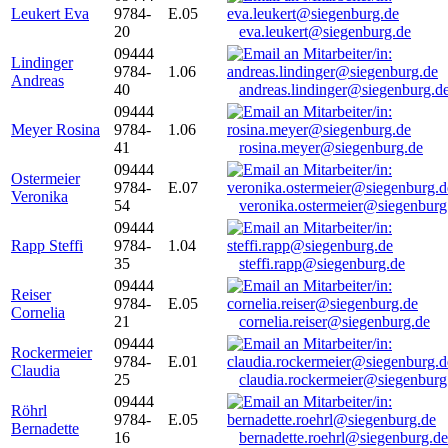
Leukert Eva
9784-
E.05
20
eva.leukert@siegenburg.de
09444
Lindinger
9784-
1.06
Andreas
40
andreas.lindinger@siegenburg.d
09444
Meyer Rosina
9784-
1.06
41
rosina.meyer@siegenburg.de
09444
Ostermeier
9784-
E.07
Veronika
54
veronika.ostermeier@siegenburg
09444
Rapp Steffi
9784-
1.04
35
steffi.rapp@siegenburg.de
09444
Reiser
9784-
E.05
Cornelia
21
cornelia.reiser@siegenburg.de
09444
Rockermeier
9784-
E.01
Claudia
25
claudia.rockermeier@siegenburg
09444
Röhrl
9784-
E.05
Bernadette
16
bernadette.roehrl@siegenburg.de