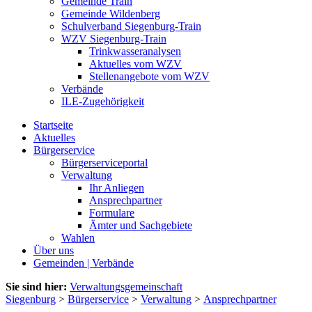
Gemeinde Train
Gemeinde Wildenberg
Schulverband Siegenburg-Train
WZV Siegenburg-Train
Trinkwasseranalysen
Aktuelles vom WZV
Stellenangebote vom WZV
Verbände
ILE-Zugehörigkeit
Startseite
Aktuelles
Bürgerservice
Bürgerserviceportal
Verwaltung
Ihr Anliegen
Ansprechpartner
Formulare
Ämter und Sachgebiete
Wahlen
Über uns
Gemeinden | Verbände
Sie sind hier:
Verwaltungsgemeinschaft
Siegenburg
>
Bürgerservice
>
Verwaltung
>
Ansprechpartner