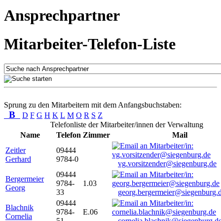
Ansprechpartner
Mitarbeiter-Telefon-Liste
Sprung zu den Mitarbeitern mit dem Anfangsbuchstaben:
B
D
F
G
H
K
L
M
O
R
S
Z
Telefonliste der Mitarbeiter/innen der Verwaltung
Name
Telefon
Zimmer
Mail
Zeitler
09444
Gerhard
9784-0
vg.vorsitzender@siegenburg.de
09444
Bergermeier
9784-
1.03
Georg
33
georg.bergermeier@siegenburg.
09444
Blachnik
9784-
E.06
Cornelia
51
cornelia.blachnik@siegenburg.d