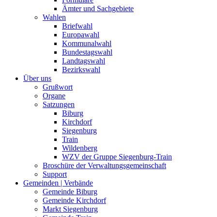
Ämter und Sachgebiete
Wahlen
Briefwahl
Europawahl
Kommunalwahl
Bundestagswahl
Landtagswahl
Bezirkswahl
Über uns
Grußwort
Organe
Satzungen
Biburg
Kirchdorf
Siegenburg
Train
Wildenberg
WZV der Gruppe Siegenburg-Train
Broschüre der Verwaltungsgemeinschaft
Support
Gemeinden | Verbände
Gemeinde Biburg
Gemeinde Kirchdorf
Markt Siegenburg