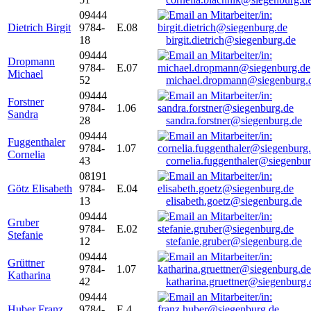
09444
Dietrich Birgit
9784-
E.08
18
birgit.dietrich@siegenburg.de
09444
Dropmann
9784-
E.07
Michael
52
michael.dropmann@siegenburg.
09444
Forstner
9784-
1.06
Sandra
28
sandra.forstner@siegenburg.de
09444
Fuggenthaler
9784-
1.07
Cornelia
43
cornelia.fuggenthaler@siegenbu
08191
Götz Elisabeth
9784-
E.04
13
elisabeth.goetz@siegenburg.de
09444
Gruber
9784-
E.02
Stefanie
12
stefanie.gruber@siegenburg.de
09444
Grüttner
9784-
1.07
Katharina
42
katharina.gruettner@siegenburg.
09444
Huber Franz
9784-
E 4