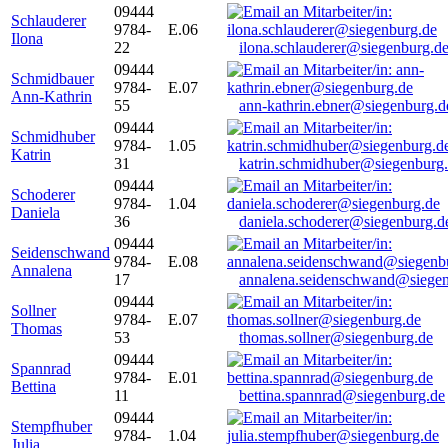
09444
Schlauderer
9784-
E.06
Ilona
22
ilona.schlauderer@siegenburg.d
09444
Schmidbauer
9784-
E.07
Ann-Kathrin
55
ann-kathrin.ebner@siegenburg.d
09444
Schmidhuber
9784-
1.05
Katrin
31
katrin.schmidhuber@siegenburg
09444
Schoderer
9784-
1.04
Daniela
36
daniela.schoderer@siegenburg.d
09444
Seidenschwand
9784-
E.08
Annalena
17
annalena.seidenschwand@siegen
09444
Sollner
9784-
E.07
Thomas
53
thomas.sollner@siegenburg.de
09444
Spannrad
9784-
E.01
Bettina
11
bettina.spannrad@siegenburg.de
09444
Stempfhuber
9784-
1.04
Julia