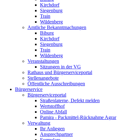
Kirchdorf
Siegenburg
Train
Wildenberg
Amtliche Bekanntmachungen
Biburg
Kirchdorf
Siegenburg
Train
Wildenberg
Veranstaltungen
Sitzungen in der VG
Rathaus und Bürgerserviceportal
Stellenangebote
Öffentliche Ausschreibungen
Bürgerservice
Bürgerserviceportal
Straßenlaterne, Defekt melden
Wertstoffhof
Online Abfall
Pamira - Packmittel-Rücknahme Agrar
Verwaltung
Ihr Anliegen
Ansprechpartner
Formulare