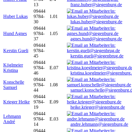
13
franz.huber@siegenburg.de
09444
Huber Lukas
9784-
1.01
30
lukas.huber@siegenburg.de
09444
Hund Agnes
9784-
1.05
37
agnes.hund@siegenburg.de
09444
Kerstin Gueli
9784-
45
kerstin.gueli@siegenbrug.de
09444
Köglmeier
9784-
E.07
Kristina
46
kristina.koeglmeier@siegenburg
09444
Konschelle
9784-
1.08
Samuel
44
samuel.konschelle@siegenburg.
09444
Krieger Heike
9784-
E.09
19
heike.krieger@siegenburg.de
09444
Lehmann
9784-
E.03
André
14
andre.lehmann@siegenburg.de
09444