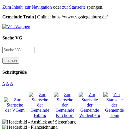
Zum Inhalt
,
zur Navigation
oder
zur Startseite
springen.
Gemeinde Train
| Online: https://www.vg-siegenburg.de/
Suche VG
suchen
Schriftgröße
A
A
A