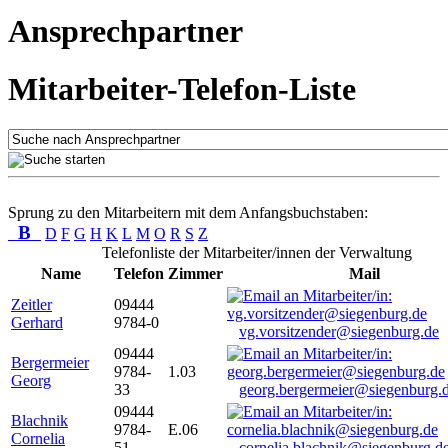
Ansprechpartner
Mitarbeiter-Telefon-Liste
Sprung zu den Mitarbeitern mit dem Anfangsbuchstaben:
B
D
F
G
H
K
L
M
O
R
S
Z
Telefonliste der Mitarbeiter/innen der Verwaltung
Name
Telefon
Zimmer
Mail
Zeitler
09444
Gerhard
9784-0
vg.vorsitzender@siegenburg.de
09444
Bergermeier
9784-
1.03
Georg
33
georg.bergermeier@siegenburg.
09444
Blachnik
9784-
E.06
Cornelia
51
cornelia.blachnik@siegenburg.d