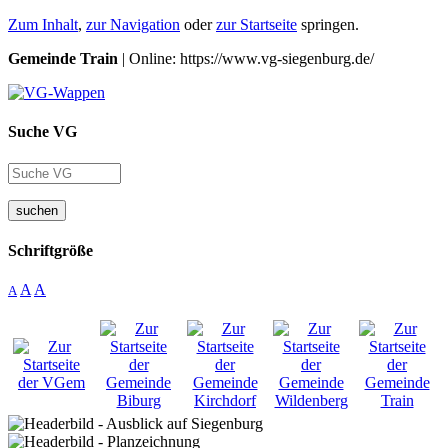
Zum Inhalt
,
zur Navigation
oder
zur Startseite
springen.
Gemeinde Train
| Online: https://www.vg-siegenburg.de/
Suche VG
suchen
Schriftgröße
A
A
A