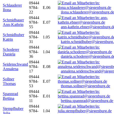
09444
Schlauderer
9784-
E.06
Ilona
22
ilona.schlauderer@siegenburg.d
09444
Schmidbauer
9784-
E.07
Ann-Kathrin
55
ann-kathrin.ebner@siegenburg.d
09444
Schmidhuber
9784-
1.05
Katrin
31
katrin.schmidhuber@siegenburg
09444
Schoderer
9784-
1.04
Daniela
36
daniela.schoderer@siegenburg.d
09444
Seidenschwand
9784-
E.08
Annalena
17
annalena.seidenschwand@siegen
09444
Sollner
9784-
E.07
Thomas
53
thomas.sollner@siegenburg.de
09444
Spannrad
9784-
E.01
Bettina
11
bettina.spannrad@siegenburg.de
09444
Stempfhuber
9784-
1.04
Julia