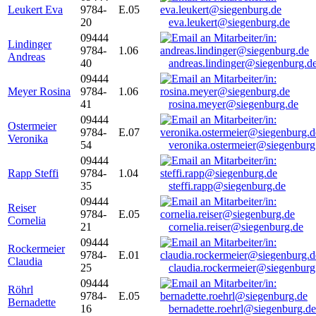
Leukert Eva
9784-
E.05
20
eva.leukert@siegenburg.de
09444
Lindinger
9784-
1.06
Andreas
40
andreas.lindinger@siegenburg.d
09444
Meyer Rosina
9784-
1.06
41
rosina.meyer@siegenburg.de
09444
Ostermeier
9784-
E.07
Veronika
54
veronika.ostermeier@siegenburg
09444
Rapp Steffi
9784-
1.04
35
steffi.rapp@siegenburg.de
09444
Reiser
9784-
E.05
Cornelia
21
cornelia.reiser@siegenburg.de
09444
Rockermeier
9784-
E.01
Claudia
25
claudia.rockermeier@siegenburg
09444
Röhrl
9784-
E.05
Bernadette
16
bernadette.roehrl@siegenburg.de