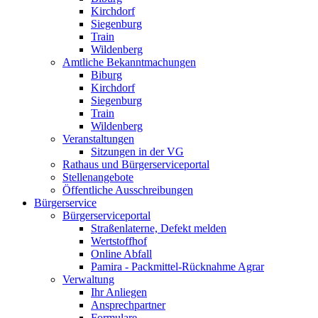
Kirchdorf
Siegenburg
Train
Wildenberg
Amtliche Bekanntmachungen
Biburg
Kirchdorf
Siegenburg
Train
Wildenberg
Veranstaltungen
Sitzungen in der VG
Rathaus und Bürgerserviceportal
Stellenangebote
Öffentliche Ausschreibungen
Bürgerservice
Bürgerserviceportal
Straßenlaterne, Defekt melden
Wertstoffhof
Online Abfall
Pamira - Packmittel-Rücknahme Agrar
Verwaltung
Ihr Anliegen
Ansprechpartner
Formulare