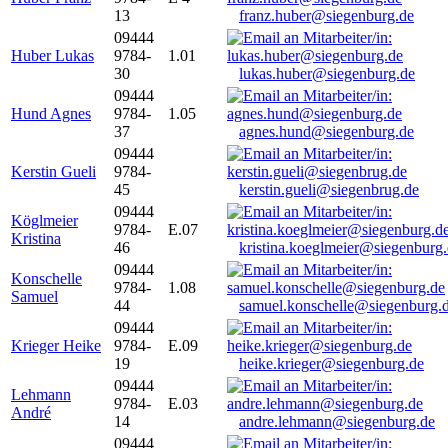
13
franz.huber@siegenburg.de
09444
Huber Lukas
9784-
1.01
30
lukas.huber@siegenburg.de
09444
Hund Agnes
9784-
1.05
37
agnes.hund@siegenburg.de
09444
Kerstin Gueli
9784-
45
kerstin.gueli@siegenbrug.de
09444
Köglmeier
9784-
E.07
Kristina
46
kristina.koeglmeier@siegenburg
09444
Konschelle
9784-
1.08
Samuel
44
samuel.konschelle@siegenburg.
09444
Krieger Heike
9784-
E.09
19
heike.krieger@siegenburg.de
09444
Lehmann
9784-
E.03
André
14
andre.lehmann@siegenburg.de
09444