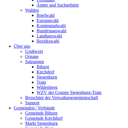
Ämter und Sachgebiete
Wahlen
Briefwahl
Europawahl
Kommunalwahl
Bundestagswahl
Landtagswahl
Bezirkswahl
Über uns
Grußwort
Organe
Satzungen
Biburg
Kirchdorf
Siegenburg
Train
Wildenberg
WZV der Gruppe Siegenburg-Train
Broschüre der Verwaltungsgemeinschaft
Support
Gemeinden | Verbände
Gemeinde Biburg
Gemeinde Kirchdorf
Markt Siegenburg