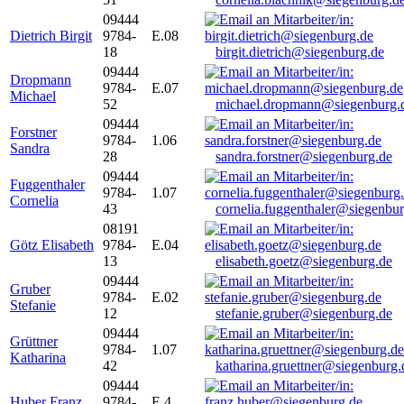
09444
Dietrich Birgit
9784-
E.08
18
birgit.dietrich@siegenburg.de
09444
Dropmann
9784-
E.07
Michael
52
michael.dropmann@siegenburg.
09444
Forstner
9784-
1.06
Sandra
28
sandra.forstner@siegenburg.de
09444
Fuggenthaler
9784-
1.07
Cornelia
43
cornelia.fuggenthaler@siegenbu
08191
Götz Elisabeth
9784-
E.04
13
elisabeth.goetz@siegenburg.de
09444
Gruber
9784-
E.02
Stefanie
12
stefanie.gruber@siegenburg.de
09444
Grüttner
9784-
1.07
Katharina
42
katharina.gruettner@siegenburg.
09444
Huber Franz
9784-
E 4