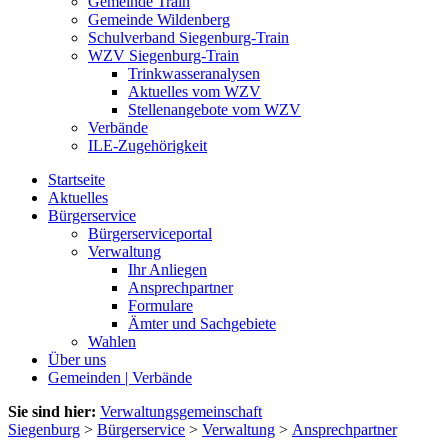
Gemeinde Train
Gemeinde Wildenberg
Schulverband Siegenburg-Train
WZV Siegenburg-Train
Trinkwasseranalysen
Aktuelles vom WZV
Stellenangebote vom WZV
Verbände
ILE-Zugehörigkeit
Startseite
Aktuelles
Bürgerservice
Bürgerserviceportal
Verwaltung
Ihr Anliegen
Ansprechpartner
Formulare
Ämter und Sachgebiete
Wahlen
Über uns
Gemeinden | Verbände
Sie sind hier:
Verwaltungsgemeinschaft
Siegenburg
>
Bürgerservice
>
Verwaltung
>
Ansprechpartner