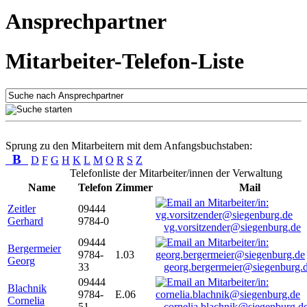
Ansprechpartner
Mitarbeiter-Telefon-Liste
Sprung zu den Mitarbeitern mit dem Anfangsbuchstaben:
B
D
F
G
H
K
L
M
O
R
S
Z
Telefonliste der Mitarbeiter/innen der Verwaltung
Name
Telefon
Zimmer
Mail
Zeitler
09444
Gerhard
9784-0
vg.vorsitzender@siegenburg.de
09444
Bergermeier
9784-
1.03
Georg
33
georg.bergermeier@siegenburg.
09444
Blachnik
9784-
E.06
Cornelia
51
cornelia.blachnik@siegenburg.d