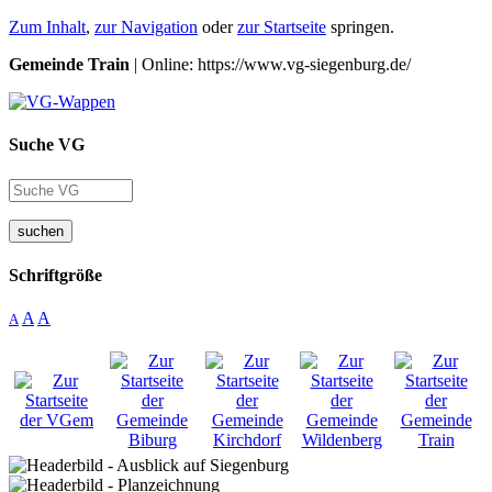
Zum Inhalt
,
zur Navigation
oder
zur Startseite
springen.
Gemeinde Train
| Online: https://www.vg-siegenburg.de/
Suche VG
suchen
Schriftgröße
A
A
A