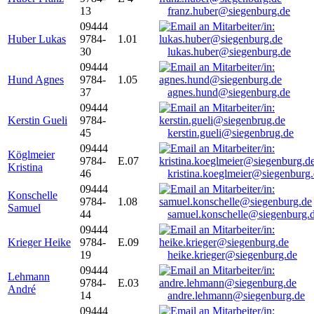
13
franz.huber@siegenburg.de
09444
Huber Lukas
9784-
1.01
30
lukas.huber@siegenburg.de
09444
Hund Agnes
9784-
1.05
37
agnes.hund@siegenburg.de
09444
Kerstin Gueli
9784-
45
kerstin.gueli@siegenbrug.de
09444
Köglmeier
9784-
E.07
Kristina
46
kristina.koeglmeier@siegenburg
09444
Konschelle
9784-
1.08
Samuel
44
samuel.konschelle@siegenburg.
09444
Krieger Heike
9784-
E.09
19
heike.krieger@siegenburg.de
09444
Lehmann
9784-
E.03
André
14
andre.lehmann@siegenburg.de
09444