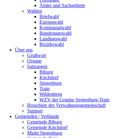
Ämter und Sachgebiete
Wahlen
Briefwahl
Europawahl
Kommunalwahl
Bundestagswahl
Landtagswahl
Bezirkswahl
Über uns
Grußwort
Organe
Satzungen
Biburg
Kirchdorf
Siegenburg
Train
Wildenberg
WZV der Gruppe Siegenburg-Train
Broschüre der Verwaltungsgemeinschaft
Support
Gemeinden | Verbände
Gemeinde Biburg
Gemeinde Kirchdorf
Markt Siegenburg