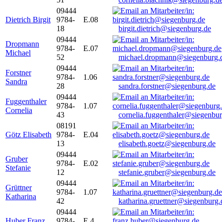
09444
Dietrich Birgit
9784-
E.08
18
birgit.dietrich@siegenburg.de
09444
Dropmann
9784-
E.07
Michael
52
michael.dropmann@siegenburg.
09444
Forstner
9784-
1.06
Sandra
28
sandra.forstner@siegenburg.de
09444
Fuggenthaler
9784-
1.07
Cornelia
43
cornelia.fuggenthaler@siegenbu
08191
Götz Elisabeth
9784-
E.04
13
elisabeth.goetz@siegenburg.de
09444
Gruber
9784-
E.02
Stefanie
12
stefanie.gruber@siegenburg.de
09444
Grüttner
9784-
1.07
Katharina
42
katharina.gruettner@siegenburg.
09444
Huber Franz
9784-
E 4