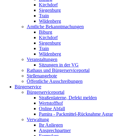
Kirchdorf
Siegenburg
Train
Wildenberg
Amtliche Bekanntmachungen
Biburg
Kirchdorf
Siegenburg
Train
Wildenberg
Veranstaltungen
Sitzungen in der VG
Rathaus und Bürgerserviceportal
Stellenangebote
Öffentliche Ausschreibungen
Bürgerservice
Bürgerserviceportal
Straßenlaterne, Defekt melden
Wertstoffhof
Online Abfall
Pamira - Packmittel-Rücknahme Agrar
Verwaltung
Ihr Anliegen
Ansprechpartner
Formulare