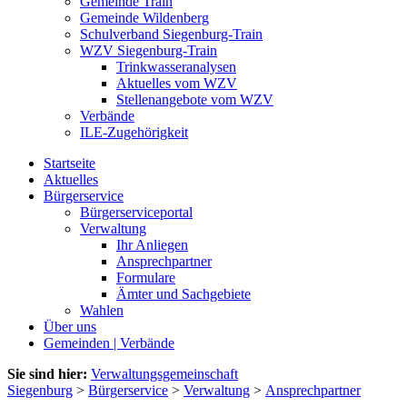
Gemeinde Train
Gemeinde Wildenberg
Schulverband Siegenburg-Train
WZV Siegenburg-Train
Trinkwasseranalysen
Aktuelles vom WZV
Stellenangebote vom WZV
Verbände
ILE-Zugehörigkeit
Startseite
Aktuelles
Bürgerservice
Bürgerserviceportal
Verwaltung
Ihr Anliegen
Ansprechpartner
Formulare
Ämter und Sachgebiete
Wahlen
Über uns
Gemeinden | Verbände
Sie sind hier:
Verwaltungsgemeinschaft
Siegenburg
>
Bürgerservice
>
Verwaltung
>
Ansprechpartner