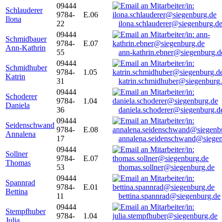
09444
Schlauderer
9784-
E.06
Ilona
22
ilona.schlauderer@siegenburg.d
09444
Schmidbauer
9784-
E.07
Ann-Kathrin
55
ann-kathrin.ebner@siegenburg.d
09444
Schmidhuber
9784-
1.05
Katrin
31
katrin.schmidhuber@siegenburg
09444
Schoderer
9784-
1.04
Daniela
36
daniela.schoderer@siegenburg.d
09444
Seidenschwand
9784-
E.08
Annalena
17
annalena.seidenschwand@siegen
09444
Sollner
9784-
E.07
Thomas
53
thomas.sollner@siegenburg.de
09444
Spannrad
9784-
E.01
Bettina
11
bettina.spannrad@siegenburg.de
09444
Stempfhuber
9784-
1.04
Julia