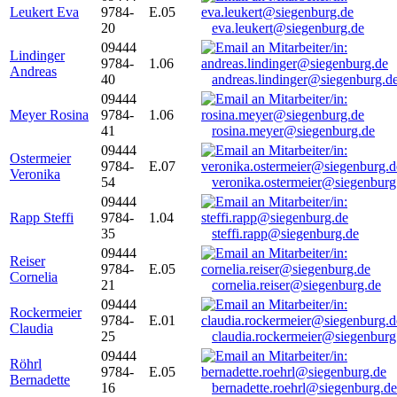
Leukert Eva
9784-
E.05
20
eva.leukert@siegenburg.de
09444
Lindinger
9784-
1.06
Andreas
40
andreas.lindinger@siegenburg.d
09444
Meyer Rosina
9784-
1.06
41
rosina.meyer@siegenburg.de
09444
Ostermeier
9784-
E.07
Veronika
54
veronika.ostermeier@siegenburg
09444
Rapp Steffi
9784-
1.04
35
steffi.rapp@siegenburg.de
09444
Reiser
9784-
E.05
Cornelia
21
cornelia.reiser@siegenburg.de
09444
Rockermeier
9784-
E.01
Claudia
25
claudia.rockermeier@siegenburg
09444
Röhrl
9784-
E.05
Bernadette
16
bernadette.roehrl@siegenburg.de