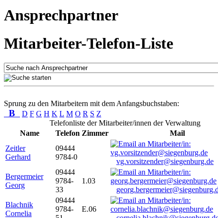
Ansprechpartner
Mitarbeiter-Telefon-Liste
Sprung zu den Mitarbeitern mit dem Anfangsbuchstaben:
B
D
F
G
H
K
L
M
O
R
S
Z
Telefonliste der Mitarbeiter/innen der Verwaltung
Name
Telefon
Zimmer
Mail
Zeitler
09444
Gerhard
9784-0
vg.vorsitzender@siegenburg.de
09444
Bergermeier
9784-
1.03
Georg
33
georg.bergermeier@siegenburg.
09444
Blachnik
9784-
E.06
Cornelia
51
cornelia.blachnik@siegenburg.d