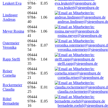
Leukert Eva
9784-
E.05
20
eva.leukert@siegenburg.de
09444
Lindinger
9784-
1.06
Andreas
40
andreas.lindinger@siegenburg.d
09444
Meyer Rosina
9784-
1.06
41
rosina.meyer@siegenburg.de
09444
Ostermeier
9784-
E.07
Veronika
54
veronika.ostermeier@siegenburg
09444
Rapp Steffi
9784-
1.04
35
steffi.rapp@siegenburg.de
09444
Reiser
9784-
E.05
Cornelia
21
cornelia.reiser@siegenburg.de
09444
Rockermeier
9784-
E.01
Claudia
25
claudia.rockermeier@siegenburg
09444
Röhrl
9784-
E.05
Bernadette
16
bernadette.roehrl@siegenburg.de