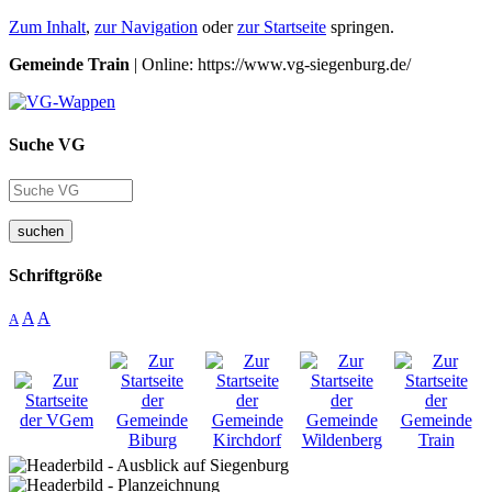
Zum Inhalt
,
zur Navigation
oder
zur Startseite
springen.
Gemeinde Train
| Online: https://www.vg-siegenburg.de/
Suche VG
suchen
Schriftgröße
A
A
A