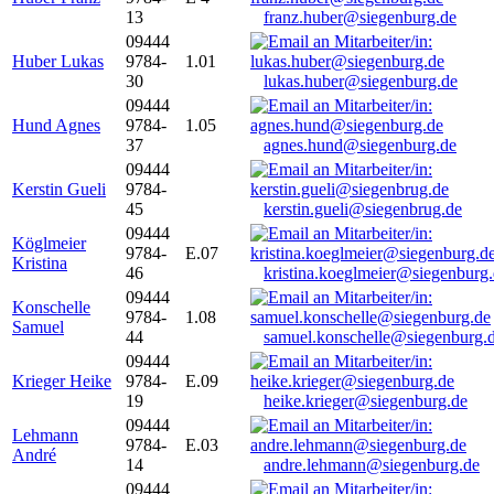
13
franz.huber@siegenburg.de
09444
Huber Lukas
9784-
1.01
30
lukas.huber@siegenburg.de
09444
Hund Agnes
9784-
1.05
37
agnes.hund@siegenburg.de
09444
Kerstin Gueli
9784-
45
kerstin.gueli@siegenbrug.de
09444
Köglmeier
9784-
E.07
Kristina
46
kristina.koeglmeier@siegenburg
09444
Konschelle
9784-
1.08
Samuel
44
samuel.konschelle@siegenburg.
09444
Krieger Heike
9784-
E.09
19
heike.krieger@siegenburg.de
09444
Lehmann
9784-
E.03
André
14
andre.lehmann@siegenburg.de
09444