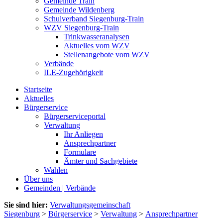
Gemeinde Train
Gemeinde Wildenberg
Schulverband Siegenburg-Train
WZV Siegenburg-Train
Trinkwasseranalysen
Aktuelles vom WZV
Stellenangebote vom WZV
Verbände
ILE-Zugehörigkeit
Startseite
Aktuelles
Bürgerservice
Bürgerserviceportal
Verwaltung
Ihr Anliegen
Ansprechpartner
Formulare
Ämter und Sachgebiete
Wahlen
Über uns
Gemeinden | Verbände
Sie sind hier:
Verwaltungsgemeinschaft
Siegenburg
>
Bürgerservice
>
Verwaltung
>
Ansprechpartner