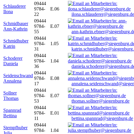
09444
Schlauderer
9784-
E.06
Ilona
22
ilona.schlauderer@siegenburg.d
09444
Schmidbauer
9784-
E.07
Ann-Kathrin
55
ann-kathrin.ebner@siegenburg.d
09444
Schmidhuber
9784-
1.05
Katrin
31
katrin.schmidhuber@siegenburg
09444
Schoderer
9784-
1.04
Daniela
36
daniela.schoderer@siegenburg.d
09444
Seidenschwand
9784-
E.08
Annalena
17
annalena.seidenschwand@siegen
09444
Sollner
9784-
E.07
Thomas
53
thomas.sollner@siegenburg.de
09444
Spannrad
9784-
E.01
Bettina
11
bettina.spannrad@siegenburg.de
09444
Stempfhuber
9784-
1.04
Julia