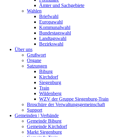
Ämter und Sachgebiete
Wahlen
Briefwahl
Europawahl
Kommunalwahl
Bundestagswahl
Landtagswahl
Bezirkswahl
Über uns
Grußwort
Organe
Satzungen
Biburg
Kirchdorf
Siegenburg
Train
Wildenberg
WZV der Gruppe Siegenburg-Train
Broschüre der Verwaltungsgemeinschaft
Support
Gemeinden | Verbände
Gemeinde Biburg
Gemeinde Kirchdorf
Markt Siegenburg