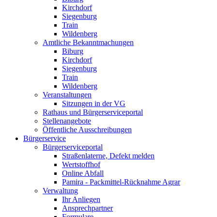
Kirchdorf
Siegenburg
Train
Wildenberg
Amtliche Bekanntmachungen
Biburg
Kirchdorf
Siegenburg
Train
Wildenberg
Veranstaltungen
Sitzungen in der VG
Rathaus und Bürgerserviceportal
Stellenangebote
Öffentliche Ausschreibungen
Bürgerservice
Bürgerserviceportal
Straßenlaterne, Defekt melden
Wertstoffhof
Online Abfall
Pamira - Packmittel-Rücknahme Agrar
Verwaltung
Ihr Anliegen
Ansprechpartner
Formulare