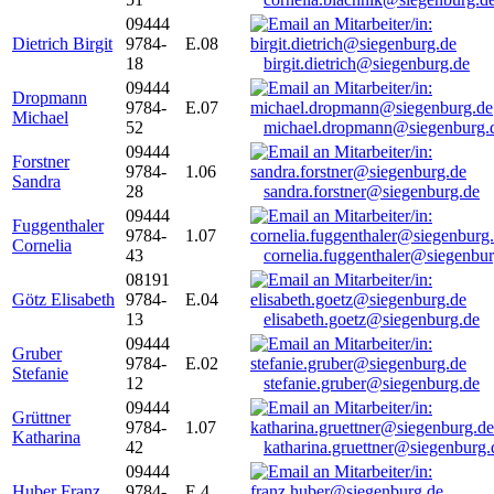
09444
Dietrich Birgit
9784-
E.08
18
birgit.dietrich@siegenburg.de
09444
Dropmann
9784-
E.07
Michael
52
michael.dropmann@siegenburg.
09444
Forstner
9784-
1.06
Sandra
28
sandra.forstner@siegenburg.de
09444
Fuggenthaler
9784-
1.07
Cornelia
43
cornelia.fuggenthaler@siegenbu
08191
Götz Elisabeth
9784-
E.04
13
elisabeth.goetz@siegenburg.de
09444
Gruber
9784-
E.02
Stefanie
12
stefanie.gruber@siegenburg.de
09444
Grüttner
9784-
1.07
Katharina
42
katharina.gruettner@siegenburg.
09444
Huber Franz
9784-
E 4