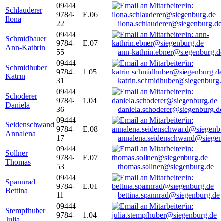
09444
Schlauderer
9784-
E.06
Ilona
22
ilona.schlauderer@siegenburg.d
09444
Schmidbauer
9784-
E.07
Ann-Kathrin
55
ann-kathrin.ebner@siegenburg.d
09444
Schmidhuber
9784-
1.05
Katrin
31
katrin.schmidhuber@siegenburg
09444
Schoderer
9784-
1.04
Daniela
36
daniela.schoderer@siegenburg.d
09444
Seidenschwand
9784-
E.08
Annalena
17
annalena.seidenschwand@siegen
09444
Sollner
9784-
E.07
Thomas
53
thomas.sollner@siegenburg.de
09444
Spannrad
9784-
E.01
Bettina
11
bettina.spannrad@siegenburg.de
09444
Stempfhuber
9784-
1.04
Julia