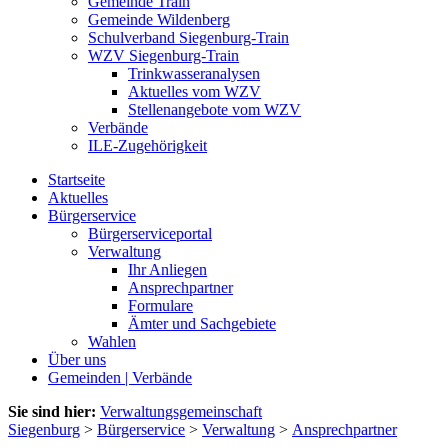
Gemeinde Train
Gemeinde Wildenberg
Schulverband Siegenburg-Train
WZV Siegenburg-Train
Trinkwasseranalysen
Aktuelles vom WZV
Stellenangebote vom WZV
Verbände
ILE-Zugehörigkeit
Startseite
Aktuelles
Bürgerservice
Bürgerserviceportal
Verwaltung
Ihr Anliegen
Ansprechpartner
Formulare
Ämter und Sachgebiete
Wahlen
Über uns
Gemeinden | Verbände
Sie sind hier:
Verwaltungsgemeinschaft
Siegenburg
>
Bürgerservice
>
Verwaltung
>
Ansprechpartner