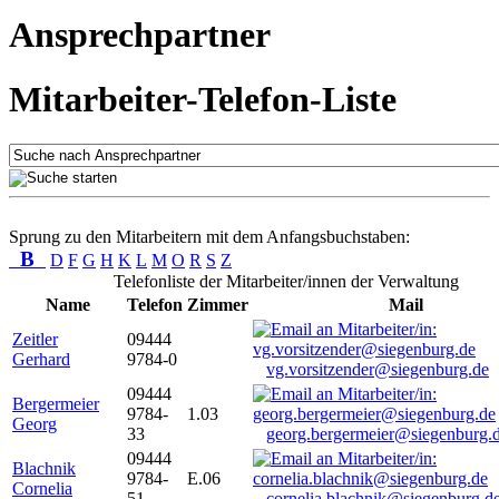
Ansprechpartner
Mitarbeiter-Telefon-Liste
Sprung zu den Mitarbeitern mit dem Anfangsbuchstaben:
B
D
F
G
H
K
L
M
O
R
S
Z
Telefonliste der Mitarbeiter/innen der Verwaltung
Name
Telefon
Zimmer
Mail
Zeitler
09444
Gerhard
9784-0
vg.vorsitzender@siegenburg.de
09444
Bergermeier
9784-
1.03
Georg
33
georg.bergermeier@siegenburg.
09444
Blachnik
9784-
E.06
Cornelia
51
cornelia.blachnik@siegenburg.d