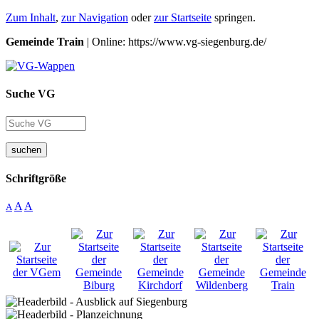
Zum Inhalt
,
zur Navigation
oder
zur Startseite
springen.
Gemeinde Train
| Online: https://www.vg-siegenburg.de/
Suche VG
suchen
Schriftgröße
A
A
A