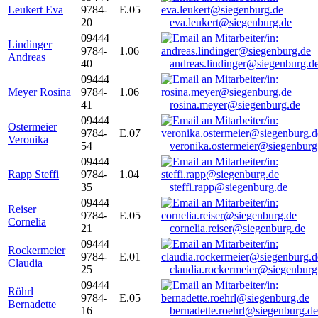
Leukert Eva
9784-
E.05
20
eva.leukert@siegenburg.de
09444
Lindinger
9784-
1.06
Andreas
40
andreas.lindinger@siegenburg.d
09444
Meyer Rosina
9784-
1.06
41
rosina.meyer@siegenburg.de
09444
Ostermeier
9784-
E.07
Veronika
54
veronika.ostermeier@siegenburg
09444
Rapp Steffi
9784-
1.04
35
steffi.rapp@siegenburg.de
09444
Reiser
9784-
E.05
Cornelia
21
cornelia.reiser@siegenburg.de
09444
Rockermeier
9784-
E.01
Claudia
25
claudia.rockermeier@siegenburg
09444
Röhrl
9784-
E.05
Bernadette
16
bernadette.roehrl@siegenburg.de