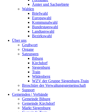
Ämter und Sachgebiete
Wahlen
Briefwahl
Europawahl
Kommunalwahl
Bundestagswahl
Landtagswahl
Bezirkswahl
Über uns
Grußwort
Organe
Satzungen
Biburg
Kirchdorf
Siegenburg
Train
Wildenberg
WZV der Gruppe Siegenburg-Train
Broschüre der Verwaltungsgemeinschaft
Support
Gemeinden | Verbände
Gemeinde Biburg
Gemeinde Kirchdorf
Markt Siegenburg