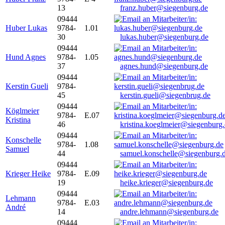
13
franz.huber@siegenburg.de
09444
Huber Lukas
9784-
1.01
30
lukas.huber@siegenburg.de
09444
Hund Agnes
9784-
1.05
37
agnes.hund@siegenburg.de
09444
Kerstin Gueli
9784-
45
kerstin.gueli@siegenbrug.de
09444
Köglmeier
9784-
E.07
Kristina
46
kristina.koeglmeier@siegenburg
09444
Konschelle
9784-
1.08
Samuel
44
samuel.konschelle@siegenburg.
09444
Krieger Heike
9784-
E.09
19
heike.krieger@siegenburg.de
09444
Lehmann
9784-
E.03
André
14
andre.lehmann@siegenburg.de
09444