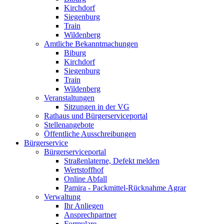
Kirchdorf
Siegenburg
Train
Wildenberg
Amtliche Bekanntmachungen
Biburg
Kirchdorf
Siegenburg
Train
Wildenberg
Veranstaltungen
Sitzungen in der VG
Rathaus und Bürgerserviceportal
Stellenangebote
Öffentliche Ausschreibungen
Bürgerservice
Bürgerserviceportal
Straßenlaterne, Defekt melden
Wertstoffhof
Online Abfall
Pamira - Packmittel-Rücknahme Agrar
Verwaltung
Ihr Anliegen
Ansprechpartner
Formulare