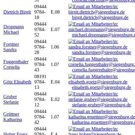
09444
Dietrich Birgit
9784-
E.08
18
birgit.dietrich@siegenburg.de
09444
Dropmann
9784-
E.07
Michael
52
michael.dropmann@siegenburg.
09444
Forstner
9784-
1.06
Sandra
28
sandra.forstner@siegenburg.de
09444
Fuggenthaler
9784-
1.07
Cornelia
43
cornelia.fuggenthaler@siegenbu
08191
Götz Elisabeth
9784-
E.04
13
elisabeth.goetz@siegenburg.de
09444
Gruber
9784-
E.02
Stefanie
12
stefanie.gruber@siegenburg.de
09444
Grüttner
9784-
1.07
Katharina
42
katharina.gruettner@siegenburg.
09444
Huber Franz
9784-
E 4