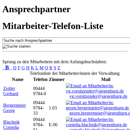
Ansprechpartner
Mitarbeiter-Telefon-Liste
Sprung zu den Mitarbeitern mit dem Anfangsbuchstaben:
B
D
F
G
H
K
L
M
O
R
S
Z
Telefonliste der Mitarbeiter/innen der Verwaltung
Name
Telefon
Zimmer
Mail
Zeitler
09444
Gerhard
9784-0
vg.vorsitzender@siegenburg.de
09444
Bergermeier
9784-
1.03
Georg
33
georg.bergermeier@siegenburg.
09444
Blachnik
9784-
E.06
Cornelia
51
cornelia.blachnik@siegenburg.d