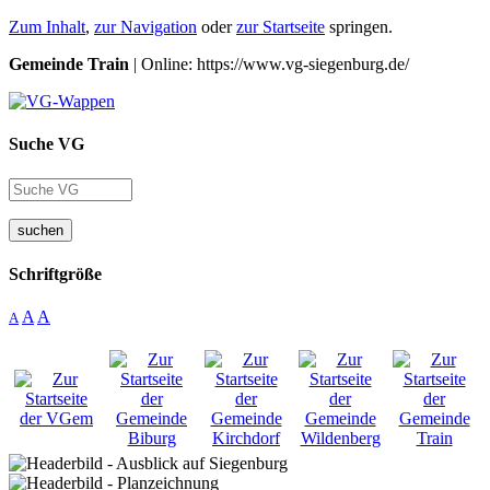
Zum Inhalt
,
zur Navigation
oder
zur Startseite
springen.
Gemeinde Train
| Online: https://www.vg-siegenburg.de/
Suche VG
suchen
Schriftgröße
A
A
A