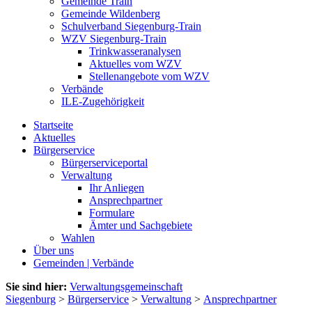
Gemeinde Train
Gemeinde Wildenberg
Schulverband Siegenburg-Train
WZV Siegenburg-Train
Trinkwasseranalysen
Aktuelles vom WZV
Stellenangebote vom WZV
Verbände
ILE-Zugehörigkeit
Startseite
Aktuelles
Bürgerservice
Bürgerserviceportal
Verwaltung
Ihr Anliegen
Ansprechpartner
Formulare
Ämter und Sachgebiete
Wahlen
Über uns
Gemeinden | Verbände
Sie sind hier:
Verwaltungsgemeinschaft
Siegenburg
>
Bürgerservice
>
Verwaltung
>
Ansprechpartner