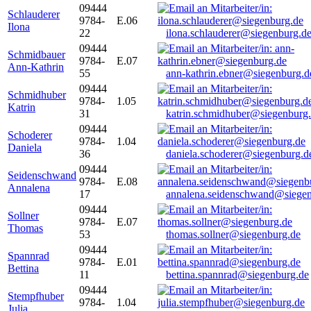
09444
Schlauderer
9784-
E.06
Ilona
22
ilona.schlauderer@siegenburg.d
09444
Schmidbauer
9784-
E.07
Ann-Kathrin
55
ann-kathrin.ebner@siegenburg.d
09444
Schmidhuber
9784-
1.05
Katrin
31
katrin.schmidhuber@siegenburg
09444
Schoderer
9784-
1.04
Daniela
36
daniela.schoderer@siegenburg.d
09444
Seidenschwand
9784-
E.08
Annalena
17
annalena.seidenschwand@siegen
09444
Sollner
9784-
E.07
Thomas
53
thomas.sollner@siegenburg.de
09444
Spannrad
9784-
E.01
Bettina
11
bettina.spannrad@siegenburg.de
09444
Stempfhuber
9784-
1.04
Julia