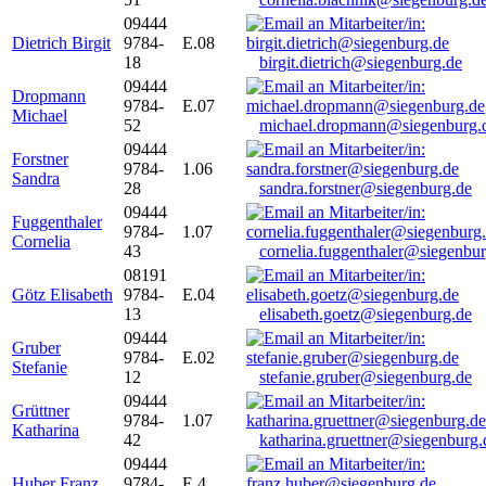
09444
Dietrich Birgit
9784-
E.08
18
birgit.dietrich@siegenburg.de
09444
Dropmann
9784-
E.07
Michael
52
michael.dropmann@siegenburg.
09444
Forstner
9784-
1.06
Sandra
28
sandra.forstner@siegenburg.de
09444
Fuggenthaler
9784-
1.07
Cornelia
43
cornelia.fuggenthaler@siegenbu
08191
Götz Elisabeth
9784-
E.04
13
elisabeth.goetz@siegenburg.de
09444
Gruber
9784-
E.02
Stefanie
12
stefanie.gruber@siegenburg.de
09444
Grüttner
9784-
1.07
Katharina
42
katharina.gruettner@siegenburg.
09444
Huber Franz
9784-
E 4