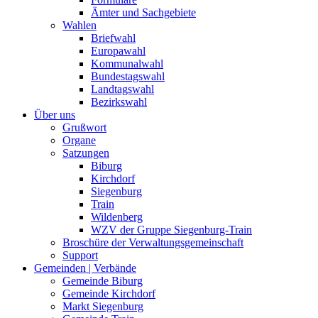
Ämter und Sachgebiete
Wahlen
Briefwahl
Europawahl
Kommunalwahl
Bundestagswahl
Landtagswahl
Bezirkswahl
Über uns
Grußwort
Organe
Satzungen
Biburg
Kirchdorf
Siegenburg
Train
Wildenberg
WZV der Gruppe Siegenburg-Train
Broschüre der Verwaltungsgemeinschaft
Support
Gemeinden | Verbände
Gemeinde Biburg
Gemeinde Kirchdorf
Markt Siegenburg