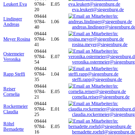
Leukert Eva
9784-
E.05
20
eva.leukert@siegenburg.de
09444
Lindinger
9784-
1.06
Andreas
40
andreas.lindinger@siegenburg.d
09444
Meyer Rosina
9784-
1.06
41
rosina.meyer@siegenburg.de
09444
Ostermeier
9784-
E.07
Veronika
54
veronika.ostermeier@siegenburg
09444
Rapp Steffi
9784-
1.04
35
steffi.rapp@siegenburg.de
09444
Reiser
9784-
E.05
Cornelia
21
cornelia.reiser@siegenburg.de
09444
Rockermeier
9784-
E.01
Claudia
25
claudia.rockermeier@siegenburg
09444
Röhrl
9784-
E.05
Bernadette
16
bernadette.roehrl@siegenburg.de