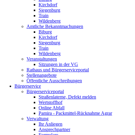
Kirchdorf
Siegenburg
Train
Wildenberg
Amtliche Bekanntmachungen
Biburg
Kirchdorf
Siegenburg
Train
Wildenberg
Veranstaltungen
Sitzungen in der VG
Rathaus und Bürgerserviceportal
Stellenangebote
Öffentliche Ausschreibungen
Bürgerservice
Bürgerserviceportal
Straßenlaterne, Defekt melden
Wertstoffhof
Online Abfall
Pamira - Packmittel-Rücknahme Agrar
Verwaltung
Ihr Anliegen
Ansprechpartner
Formulare