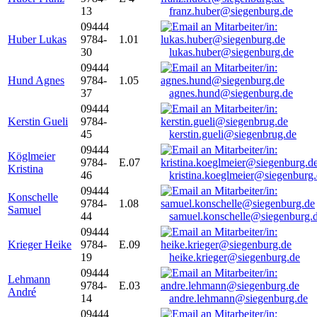
13
franz.huber@siegenburg.de
09444
Huber Lukas
9784-
1.01
30
lukas.huber@siegenburg.de
09444
Hund Agnes
9784-
1.05
37
agnes.hund@siegenburg.de
09444
Kerstin Gueli
9784-
45
kerstin.gueli@siegenbrug.de
09444
Köglmeier
9784-
E.07
Kristina
46
kristina.koeglmeier@siegenburg
09444
Konschelle
9784-
1.08
Samuel
44
samuel.konschelle@siegenburg.
09444
Krieger Heike
9784-
E.09
19
heike.krieger@siegenburg.de
09444
Lehmann
9784-
E.03
André
14
andre.lehmann@siegenburg.de
09444