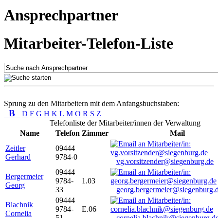
Ansprechpartner
Mitarbeiter-Telefon-Liste
Sprung zu den Mitarbeitern mit dem Anfangsbuchstaben:
B
D
F
G
H
K
L
M
O
R
S
Z
Telefonliste der Mitarbeiter/innen der Verwaltung
Name
Telefon
Zimmer
Mail
Zeitler
09444
Gerhard
9784-0
vg.vorsitzender@siegenburg.de
09444
Bergermeier
9784-
1.03
Georg
33
georg.bergermeier@siegenburg.
09444
Blachnik
9784-
E.06
Cornelia
51
cornelia.blachnik@siegenburg.d