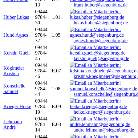
13
franz.huber@siegenburg.de
09444
Huber Lukas
9784-
1.01
30
lukas.huber@siegenburg.de
09444
Hund Agnes
9784-
1.05
37
agnes.hund@siegenburg.de
09444
Kerstin Gueli
9784-
45
kerstin.gueli@siegenbrug.de
09444
Köglmeier
9784-
E.07
Kristina
46
kristina.koeglmeier@siegenburg
09444
Konschelle
9784-
1.08
Samuel
44
samuel.konschelle@siegenburg.
09444
Krieger Heike
9784-
E.09
19
heike.krieger@siegenburg.de
09444
Lehmann
9784-
E.03
André
14
andre.lehmann@siegenburg.de
09444