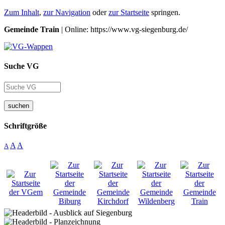
Zum Inhalt
,
zur Navigation
oder
zur Startseite
springen.
Gemeinde Train
| Online: https://www.vg-siegenburg.de/
Suche VG
suchen
Schriftgröße
A
A
A