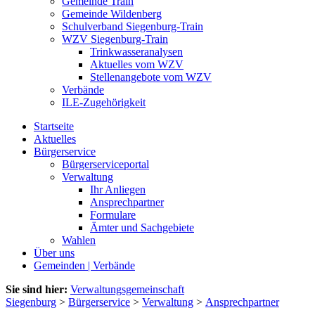
Gemeinde Train
Gemeinde Wildenberg
Schulverband Siegenburg-Train
WZV Siegenburg-Train
Trinkwasseranalysen
Aktuelles vom WZV
Stellenangebote vom WZV
Verbände
ILE-Zugehörigkeit
Startseite
Aktuelles
Bürgerservice
Bürgerserviceportal
Verwaltung
Ihr Anliegen
Ansprechpartner
Formulare
Ämter und Sachgebiete
Wahlen
Über uns
Gemeinden | Verbände
Sie sind hier:
Verwaltungsgemeinschaft
Siegenburg
>
Bürgerservice
>
Verwaltung
>
Ansprechpartner