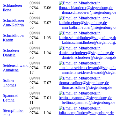
09444
Schlauderer
9784-
E.06
Ilona
22
ilona.schlauderer@siegenburg.d
09444
Schmidbauer
9784-
E.07
Ann-Kathrin
55
ann-kathrin.ebner@siegenburg.d
09444
Schmidhuber
9784-
1.05
Katrin
31
katrin.schmidhuber@siegenburg
09444
Schoderer
9784-
1.04
Daniela
36
daniela.schoderer@siegenburg.d
09444
Seidenschwand
9784-
E.08
Annalena
17
annalena.seidenschwand@siegen
09444
Sollner
9784-
E.07
Thomas
53
thomas.sollner@siegenburg.de
09444
Spannrad
9784-
E.01
Bettina
11
bettina.spannrad@siegenburg.de
09444
Stempfhuber
9784-
1.04
Julia