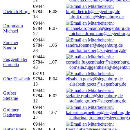
09444
Dietrich Birgit
9784-
E.08
18
birgit.dietrich@siegenburg.de
09444
Dropmann
9784-
E.07
Michael
52
michael.dropmann@siegenburg.
09444
Forstner
9784-
1.06
Sandra
28
sandra.forstner@siegenburg.de
09444
Fuggenthaler
9784-
1.07
Cornelia
43
cornelia.fuggenthaler@siegenbu
08191
Götz Elisabeth
9784-
E.04
13
elisabeth.goetz@siegenburg.de
09444
Gruber
9784-
E.02
Stefanie
12
stefanie.gruber@siegenburg.de
09444
Grüttner
9784-
1.07
Katharina
42
katharina.gruettner@siegenburg.
09444
Huber Franz
9784-
E 4