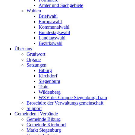
Ämter und Sachgebiete
Wahlen
Briefwahl
Europawahl
Kommunalwahl
Bundestagswahl
Landtagswahl
Bezirkswahl
Über uns
Grußwort
Organe
Satzungen
Biburg
Kirchdorf
Siegenburg
Train
Wildenberg
WZV der Gruppe Siegenburg-Train
Broschüre der Verwaltungsgemeinschaft
Support
Gemeinden | Verbände
Gemeinde Biburg
Gemeinde Kirchdorf
Markt Siegenburg