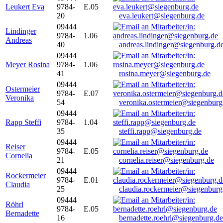
Leukert Eva
9784-
E.05
20
eva.leukert@siegenburg.de
09444
Lindinger
9784-
1.06
Andreas
40
andreas.lindinger@siegenburg.d
09444
Meyer Rosina
9784-
1.06
41
rosina.meyer@siegenburg.de
09444
Ostermeier
9784-
E.07
Veronika
54
veronika.ostermeier@siegenburg
09444
Rapp Steffi
9784-
1.04
35
steffi.rapp@siegenburg.de
09444
Reiser
9784-
E.05
Cornelia
21
cornelia.reiser@siegenburg.de
09444
Rockermeier
9784-
E.01
Claudia
25
claudia.rockermeier@siegenburg
09444
Röhrl
9784-
E.05
Bernadette
16
bernadette.roehrl@siegenburg.de