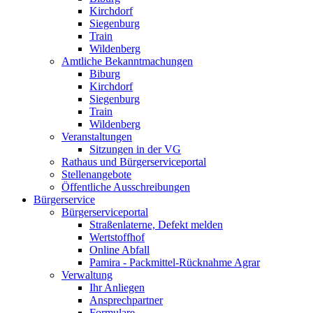
Kirchdorf
Siegenburg
Train
Wildenberg
Amtliche Bekanntmachungen
Biburg
Kirchdorf
Siegenburg
Train
Wildenberg
Veranstaltungen
Sitzungen in der VG
Rathaus und Bürgerserviceportal
Stellenangebote
Öffentliche Ausschreibungen
Bürgerservice
Bürgerserviceportal
Straßenlaterne, Defekt melden
Wertstoffhof
Online Abfall
Pamira - Packmittel-Rücknahme Agrar
Verwaltung
Ihr Anliegen
Ansprechpartner
Formulare