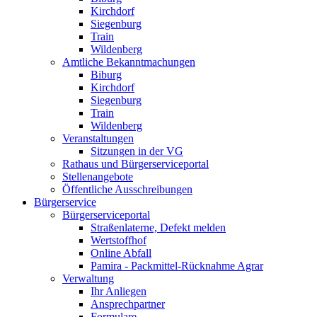
Kirchdorf
Siegenburg
Train
Wildenberg
Amtliche Bekanntmachungen
Biburg
Kirchdorf
Siegenburg
Train
Wildenberg
Veranstaltungen
Sitzungen in der VG
Rathaus und Bürgerserviceportal
Stellenangebote
Öffentliche Ausschreibungen
Bürgerservice
Bürgerserviceportal
Straßenlaterne, Defekt melden
Wertstoffhof
Online Abfall
Pamira - Packmittel-Rücknahme Agrar
Verwaltung
Ihr Anliegen
Ansprechpartner
Formulare