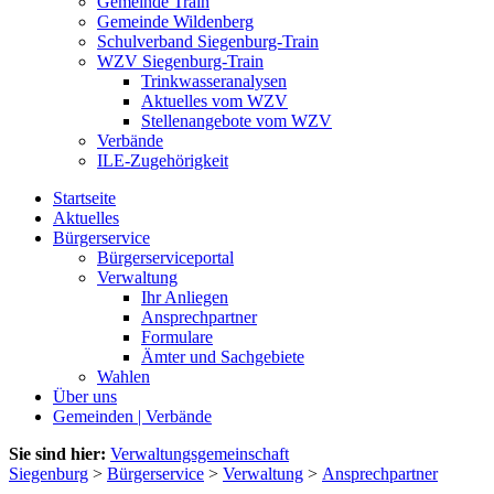
Gemeinde Train
Gemeinde Wildenberg
Schulverband Siegenburg-Train
WZV Siegenburg-Train
Trinkwasseranalysen
Aktuelles vom WZV
Stellenangebote vom WZV
Verbände
ILE-Zugehörigkeit
Startseite
Aktuelles
Bürgerservice
Bürgerserviceportal
Verwaltung
Ihr Anliegen
Ansprechpartner
Formulare
Ämter und Sachgebiete
Wahlen
Über uns
Gemeinden | Verbände
Sie sind hier:
Verwaltungsgemeinschaft
Siegenburg
>
Bürgerservice
>
Verwaltung
>
Ansprechpartner