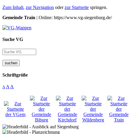
Zum Inhalt
,
zur Navigation
oder
zur Startseite
springen.
Gemeinde Train
| Online: https://www.vg-siegenburg.de/
Suche VG
suchen
Schriftgröße
A
A
A