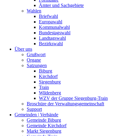
Ämter und Sachgebiete
Wahlen
Briefwahl
Europawahl
Kommunalwahl
Bundestagswahl
Landtagswahl
Bezirkswahl
Über uns
Grußwort
Organe
Satzungen
Biburg
Kirchdorf
Siegenburg
Train
Wildenberg
WZV der Gruppe Siegenburg-Train
Broschüre der Verwaltungsgemeinschaft
Support
Gemeinden | Verbände
Gemeinde Biburg
Gemeinde Kirchdorf
Markt Siegenburg