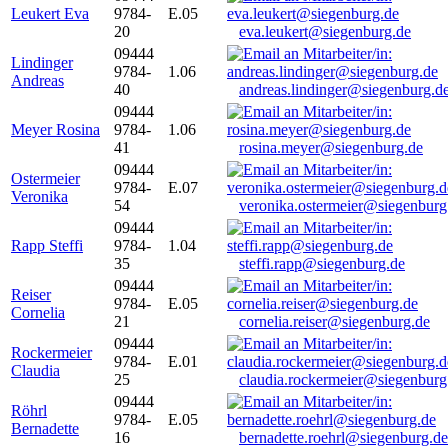
Leukert Eva
9784-
E.05
20
eva.leukert@siegenburg.de
09444
Lindinger
9784-
1.06
Andreas
40
andreas.lindinger@siegenburg.d
09444
Meyer Rosina
9784-
1.06
41
rosina.meyer@siegenburg.de
09444
Ostermeier
9784-
E.07
Veronika
54
veronika.ostermeier@siegenburg
09444
Rapp Steffi
9784-
1.04
35
steffi.rapp@siegenburg.de
09444
Reiser
9784-
E.05
Cornelia
21
cornelia.reiser@siegenburg.de
09444
Rockermeier
9784-
E.01
Claudia
25
claudia.rockermeier@siegenburg
09444
Röhrl
9784-
E.05
Bernadette
16
bernadette.roehrl@siegenburg.de