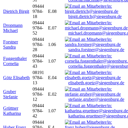
09444
Dietrich Birgit
9784-
E.08
18
birgit.dietrich@siegenburg.de
09444
Dropmann
9784-
E.07
Michael
52
michael.dropmann@siegenburg.
09444
Forstner
9784-
1.06
Sandra
28
sandra.forstner@siegenburg.de
09444
Fuggenthaler
9784-
1.07
Cornelia
43
cornelia.fuggenthaler@siegenbu
08191
Götz Elisabeth
9784-
E.04
13
elisabeth.goetz@siegenburg.de
09444
Gruber
9784-
E.02
Stefanie
12
stefanie.gruber@siegenburg.de
09444
Grüttner
9784-
1.07
Katharina
42
katharina.gruettner@siegenburg.
09444
Huber Franz
9784-
E 4