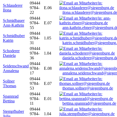
09444
Schlauderer
9784-
E.06
Ilona
22
ilona.schlauderer@siegenburg.d
09444
Schmidbauer
9784-
E.07
Ann-Kathrin
55
ann-kathrin.ebner@siegenburg.d
09444
Schmidhuber
9784-
1.05
Katrin
31
katrin.schmidhuber@siegenburg
09444
Schoderer
9784-
1.04
Daniela
36
daniela.schoderer@siegenburg.d
09444
Seidenschwand
9784-
E.08
Annalena
17
annalena.seidenschwand@siegen
09444
Sollner
9784-
E.07
Thomas
53
thomas.sollner@siegenburg.de
09444
Spannrad
9784-
E.01
Bettina
11
bettina.spannrad@siegenburg.de
09444
Stempfhuber
9784-
1.04
Julia