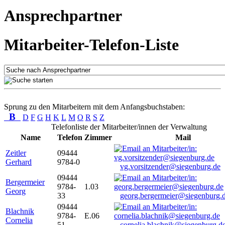
Ansprechpartner
Mitarbeiter-Telefon-Liste
Sprung zu den Mitarbeitern mit dem Anfangsbuchstaben:
B
D
F
G
H
K
L
M
O
R
S
Z
Telefonliste der Mitarbeiter/innen der Verwaltung
Name
Telefon
Zimmer
Mail
Zeitler
09444
Gerhard
9784-0
vg.vorsitzender@siegenburg.de
09444
Bergermeier
9784-
1.03
Georg
33
georg.bergermeier@siegenburg.
09444
Blachnik
9784-
E.06
Cornelia
51
cornelia.blachnik@siegenburg.d