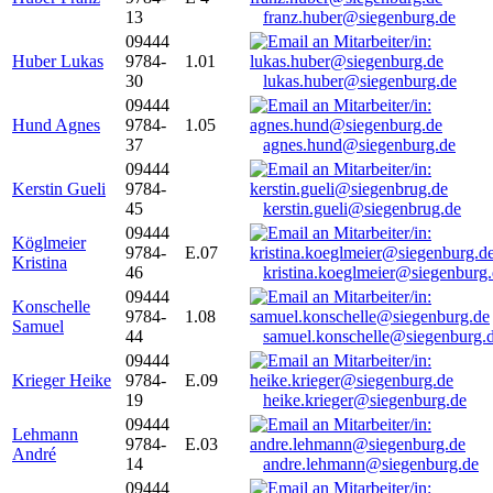
13
franz.huber@siegenburg.de
09444
Huber Lukas
9784-
1.01
30
lukas.huber@siegenburg.de
09444
Hund Agnes
9784-
1.05
37
agnes.hund@siegenburg.de
09444
Kerstin Gueli
9784-
45
kerstin.gueli@siegenbrug.de
09444
Köglmeier
9784-
E.07
Kristina
46
kristina.koeglmeier@siegenburg
09444
Konschelle
9784-
1.08
Samuel
44
samuel.konschelle@siegenburg.
09444
Krieger Heike
9784-
E.09
19
heike.krieger@siegenburg.de
09444
Lehmann
9784-
E.03
André
14
andre.lehmann@siegenburg.de
09444