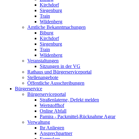
Kirchdorf
Siegenburg
Train
Wildenberg
Amtliche Bekanntmachungen
Biburg
Kirchdorf
Siegenburg
Train
Wildenberg
Veranstaltungen
Sitzungen in der VG
Rathaus und Bürgerserviceportal
Stellenangebote
Öffentliche Ausschreibungen
Bürgerservice
Bürgerserviceportal
Straßenlaterne, Defekt melden
Wertstoffhof
Online Abfall
Pamira - Packmittel-Rücknahme Agrar
Verwaltung
Ihr Anliegen
Ansprechpartner
Formulare