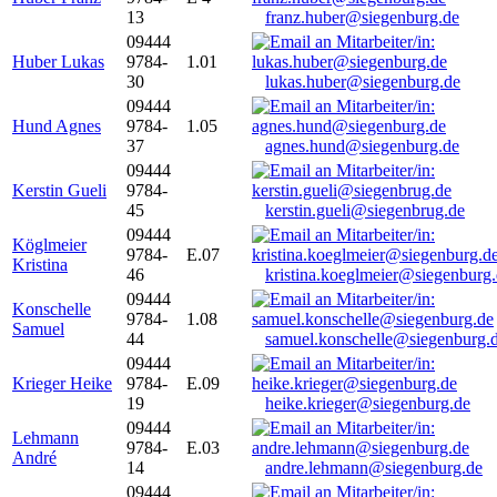
13
franz.huber@siegenburg.de
09444
Huber Lukas
9784-
1.01
30
lukas.huber@siegenburg.de
09444
Hund Agnes
9784-
1.05
37
agnes.hund@siegenburg.de
09444
Kerstin Gueli
9784-
45
kerstin.gueli@siegenbrug.de
09444
Köglmeier
9784-
E.07
Kristina
46
kristina.koeglmeier@siegenburg
09444
Konschelle
9784-
1.08
Samuel
44
samuel.konschelle@siegenburg.
09444
Krieger Heike
9784-
E.09
19
heike.krieger@siegenburg.de
09444
Lehmann
9784-
E.03
André
14
andre.lehmann@siegenburg.de
09444