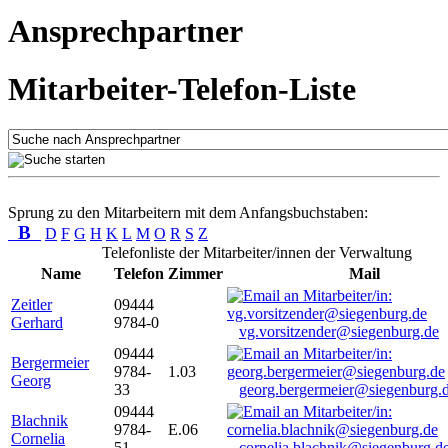
Ansprechpartner
Mitarbeiter-Telefon-Liste
Sprung zu den Mitarbeitern mit dem Anfangsbuchstaben:
B
D
F
G
H
K
L
M
O
R
S
Z
Telefonliste der Mitarbeiter/innen der Verwaltung
Name
Telefon
Zimmer
Mail
Zeitler
09444
Gerhard
9784-0
vg.vorsitzender@siegenburg.de
09444
Bergermeier
9784-
1.03
Georg
33
georg.bergermeier@siegenburg.
09444
Blachnik
9784-
E.06
Cornelia
51
cornelia.blachnik@siegenburg.d