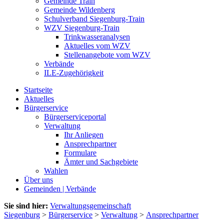
Gemeinde Train
Gemeinde Wildenberg
Schulverband Siegenburg-Train
WZV Siegenburg-Train
Trinkwasseranalysen
Aktuelles vom WZV
Stellenangebote vom WZV
Verbände
ILE-Zugehörigkeit
Startseite
Aktuelles
Bürgerservice
Bürgerserviceportal
Verwaltung
Ihr Anliegen
Ansprechpartner
Formulare
Ämter und Sachgebiete
Wahlen
Über uns
Gemeinden | Verbände
Sie sind hier:
Verwaltungsgemeinschaft
Siegenburg
>
Bürgerservice
>
Verwaltung
>
Ansprechpartner