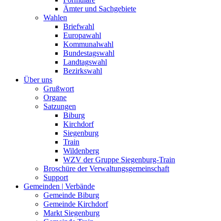
Ämter und Sachgebiete
Wahlen
Briefwahl
Europawahl
Kommunalwahl
Bundestagswahl
Landtagswahl
Bezirkswahl
Über uns
Grußwort
Organe
Satzungen
Biburg
Kirchdorf
Siegenburg
Train
Wildenberg
WZV der Gruppe Siegenburg-Train
Broschüre der Verwaltungsgemeinschaft
Support
Gemeinden | Verbände
Gemeinde Biburg
Gemeinde Kirchdorf
Markt Siegenburg