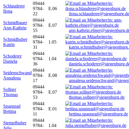
09444
Schlauderer
9784-
E.06
Ilona
22
ilona.schlauderer@siegenburg.d
09444
Schmidbauer
9784-
E.07
Ann-Kathrin
55
ann-kathrin.ebner@siegenburg.d
09444
Schmidhuber
9784-
1.05
Katrin
31
katrin.schmidhuber@siegenburg
09444
Schoderer
9784-
1.04
Daniela
36
daniela.schoderer@siegenburg.d
09444
Seidenschwand
9784-
E.08
Annalena
17
annalena.seidenschwand@siegen
09444
Sollner
9784-
E.07
Thomas
53
thomas.sollner@siegenburg.de
09444
Spannrad
9784-
E.01
Bettina
11
bettina.spannrad@siegenburg.de
09444
Stempfhuber
9784-
1.04
Julia