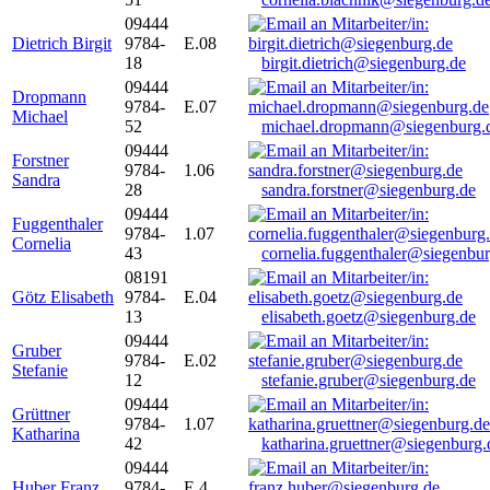
09444
Dietrich Birgit
9784-
E.08
18
birgit.dietrich@siegenburg.de
09444
Dropmann
9784-
E.07
Michael
52
michael.dropmann@siegenburg.
09444
Forstner
9784-
1.06
Sandra
28
sandra.forstner@siegenburg.de
09444
Fuggenthaler
9784-
1.07
Cornelia
43
cornelia.fuggenthaler@siegenbu
08191
Götz Elisabeth
9784-
E.04
13
elisabeth.goetz@siegenburg.de
09444
Gruber
9784-
E.02
Stefanie
12
stefanie.gruber@siegenburg.de
09444
Grüttner
9784-
1.07
Katharina
42
katharina.gruettner@siegenburg.
09444
Huber Franz
9784-
E 4