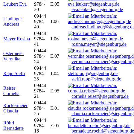
Leukert Eva
9784-
E.05
20
eva.leukert@siegenburg.de
09444
Lindinger
9784-
1.06
Andreas
40
andreas.lindinger@siegenburg.d
09444
Meyer Rosina
9784-
1.06
41
rosina.meyer@siegenburg.de
09444
Ostermeier
9784-
E.07
Veronika
54
veronika.ostermeier@siegenburg
09444
Rapp Steffi
9784-
1.04
35
steffi.rapp@siegenburg.de
09444
Reiser
9784-
E.05
Cornelia
21
cornelia.reiser@siegenburg.de
09444
Rockermeier
9784-
E.01
Claudia
25
claudia.rockermeier@siegenburg
09444
Röhrl
9784-
E.05
Bernadette
16
bernadette.roehrl@siegenburg.de