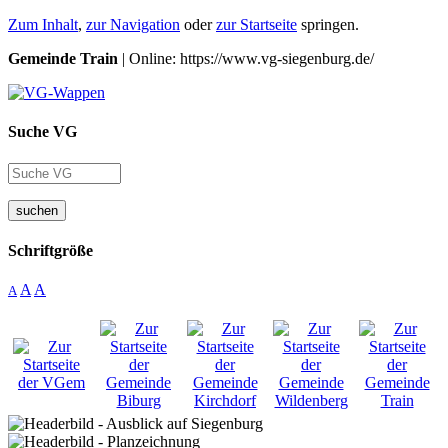
Zum Inhalt
,
zur Navigation
oder
zur Startseite
springen.
Gemeinde Train
| Online: https://www.vg-siegenburg.de/
Suche VG
suchen
Schriftgröße
A
A
A