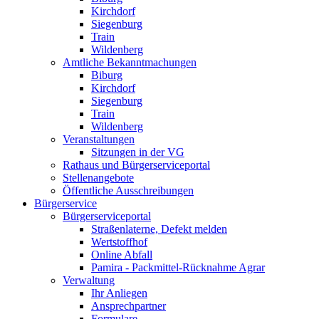
Kirchdorf
Siegenburg
Train
Wildenberg
Amtliche Bekanntmachungen
Biburg
Kirchdorf
Siegenburg
Train
Wildenberg
Veranstaltungen
Sitzungen in der VG
Rathaus und Bürgerserviceportal
Stellenangebote
Öffentliche Ausschreibungen
Bürgerservice
Bürgerserviceportal
Straßenlaterne, Defekt melden
Wertstoffhof
Online Abfall
Pamira - Packmittel-Rücknahme Agrar
Verwaltung
Ihr Anliegen
Ansprechpartner
Formulare