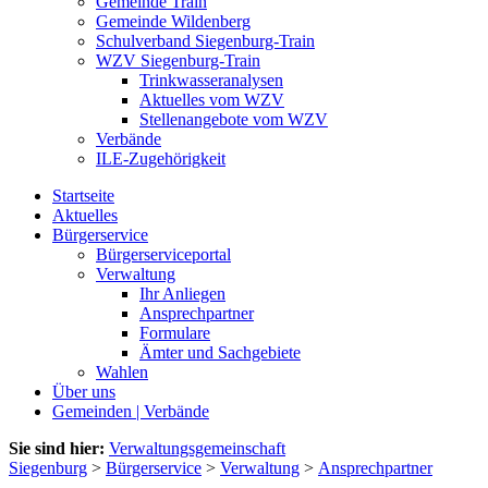
Gemeinde Train
Gemeinde Wildenberg
Schulverband Siegenburg-Train
WZV Siegenburg-Train
Trinkwasseranalysen
Aktuelles vom WZV
Stellenangebote vom WZV
Verbände
ILE-Zugehörigkeit
Startseite
Aktuelles
Bürgerservice
Bürgerserviceportal
Verwaltung
Ihr Anliegen
Ansprechpartner
Formulare
Ämter und Sachgebiete
Wahlen
Über uns
Gemeinden | Verbände
Sie sind hier:
Verwaltungsgemeinschaft
Siegenburg
>
Bürgerservice
>
Verwaltung
>
Ansprechpartner