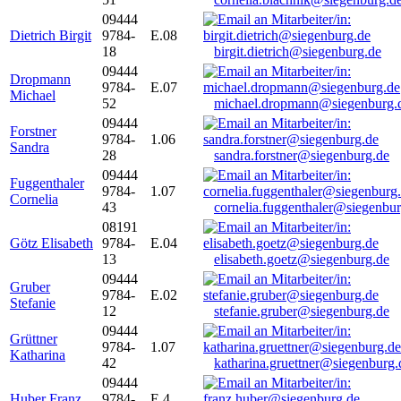
09444
Dietrich Birgit
9784-
E.08
18
birgit.dietrich@siegenburg.de
09444
Dropmann
9784-
E.07
Michael
52
michael.dropmann@siegenburg.
09444
Forstner
9784-
1.06
Sandra
28
sandra.forstner@siegenburg.de
09444
Fuggenthaler
9784-
1.07
Cornelia
43
cornelia.fuggenthaler@siegenbu
08191
Götz Elisabeth
9784-
E.04
13
elisabeth.goetz@siegenburg.de
09444
Gruber
9784-
E.02
Stefanie
12
stefanie.gruber@siegenburg.de
09444
Grüttner
9784-
1.07
Katharina
42
katharina.gruettner@siegenburg.
09444
Huber Franz
9784-
E 4