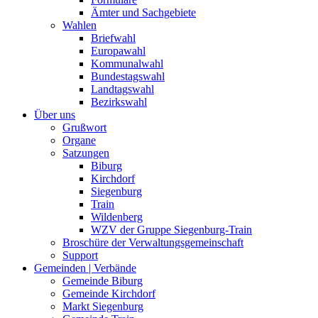
Ämter und Sachgebiete
Wahlen
Briefwahl
Europawahl
Kommunalwahl
Bundestagswahl
Landtagswahl
Bezirkswahl
Über uns
Grußwort
Organe
Satzungen
Biburg
Kirchdorf
Siegenburg
Train
Wildenberg
WZV der Gruppe Siegenburg-Train
Broschüre der Verwaltungsgemeinschaft
Support
Gemeinden | Verbände
Gemeinde Biburg
Gemeinde Kirchdorf
Markt Siegenburg