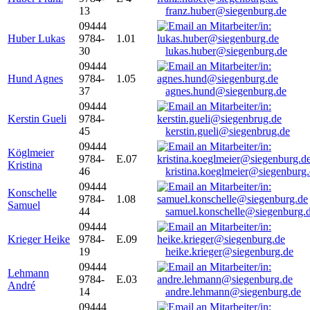
13
franz.huber@siegenburg.de
09444
Huber Lukas
9784-
1.01
30
lukas.huber@siegenburg.de
09444
Hund Agnes
9784-
1.05
37
agnes.hund@siegenburg.de
09444
Kerstin Gueli
9784-
45
kerstin.gueli@siegenbrug.de
09444
Köglmeier
9784-
E.07
Kristina
46
kristina.koeglmeier@siegenburg
09444
Konschelle
9784-
1.08
Samuel
44
samuel.konschelle@siegenburg.
09444
Krieger Heike
9784-
E.09
19
heike.krieger@siegenburg.de
09444
Lehmann
9784-
E.03
André
14
andre.lehmann@siegenburg.de
09444