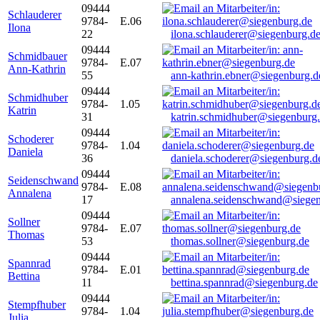
09444
Schlauderer
9784-
E.06
Ilona
22
ilona.schlauderer@siegenburg.d
09444
Schmidbauer
9784-
E.07
Ann-Kathrin
55
ann-kathrin.ebner@siegenburg.d
09444
Schmidhuber
9784-
1.05
Katrin
31
katrin.schmidhuber@siegenburg
09444
Schoderer
9784-
1.04
Daniela
36
daniela.schoderer@siegenburg.d
09444
Seidenschwand
9784-
E.08
Annalena
17
annalena.seidenschwand@siegen
09444
Sollner
9784-
E.07
Thomas
53
thomas.sollner@siegenburg.de
09444
Spannrad
9784-
E.01
Bettina
11
bettina.spannrad@siegenburg.de
09444
Stempfhuber
9784-
1.04
Julia