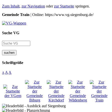
Zum Inhalt
,
zur Navigation
oder
zur Startseite
springen.
Gemeinde Train
| Online: https://www.vg-siegenburg.de/
Suche VG
suchen
Schriftgröße
A
A
A