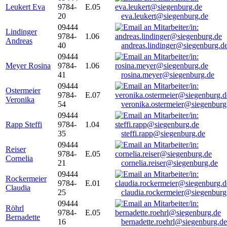
Leukert Eva
9784-
E.05
20
eva.leukert@siegenburg.de
09444
Lindinger
9784-
1.06
Andreas
40
andreas.lindinger@siegenburg.d
09444
Meyer Rosina
9784-
1.06
41
rosina.meyer@siegenburg.de
09444
Ostermeier
9784-
E.07
Veronika
54
veronika.ostermeier@siegenburg
09444
Rapp Steffi
9784-
1.04
35
steffi.rapp@siegenburg.de
09444
Reiser
9784-
E.05
Cornelia
21
cornelia.reiser@siegenburg.de
09444
Rockermeier
9784-
E.01
Claudia
25
claudia.rockermeier@siegenburg
09444
Röhrl
9784-
E.05
Bernadette
16
bernadette.roehrl@siegenburg.de