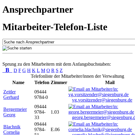
Ansprechpartner
Mitarbeiter-Telefon-Liste
Sprung zu den Mitarbeitern mit dem Anfangsbuchstaben:
B
D
F
G
H
K
L
M
O
R
S
Z
Telefonliste der Mitarbeiter/innen der Verwaltung
Name
Telefon
Zimmer
Mail
Zeitler
09444
Gerhard
9784-0
vg.vorsitzender@siegenburg.de
09444
Bergermeier
9784-
1.03
Georg
33
georg.bergermeier@siegenburg.
09444
Blachnik
9784-
E.06
Cornelia
51
cornelia.blachnik@siegenburg.d