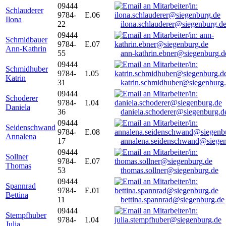
09444
Schlauderer
9784-
E.06
Ilona
22
ilona.schlauderer@siegenburg.d
09444
Schmidbauer
9784-
E.07
Ann-Kathrin
55
ann-kathrin.ebner@siegenburg.d
09444
Schmidhuber
9784-
1.05
Katrin
31
katrin.schmidhuber@siegenburg
09444
Schoderer
9784-
1.04
Daniela
36
daniela.schoderer@siegenburg.d
09444
Seidenschwand
9784-
E.08
Annalena
17
annalena.seidenschwand@siegen
09444
Sollner
9784-
E.07
Thomas
53
thomas.sollner@siegenburg.de
09444
Spannrad
9784-
E.01
Bettina
11
bettina.spannrad@siegenburg.de
09444
Stempfhuber
9784-
1.04
Julia