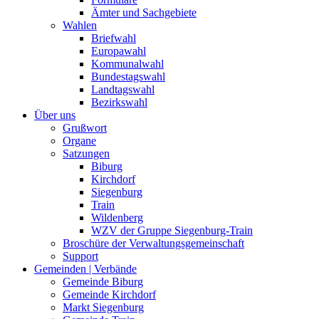
Ämter und Sachgebiete
Wahlen
Briefwahl
Europawahl
Kommunalwahl
Bundestagswahl
Landtagswahl
Bezirkswahl
Über uns
Grußwort
Organe
Satzungen
Biburg
Kirchdorf
Siegenburg
Train
Wildenberg
WZV der Gruppe Siegenburg-Train
Broschüre der Verwaltungsgemeinschaft
Support
Gemeinden | Verbände
Gemeinde Biburg
Gemeinde Kirchdorf
Markt Siegenburg