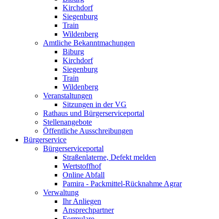
Kirchdorf
Siegenburg
Train
Wildenberg
Amtliche Bekanntmachungen
Biburg
Kirchdorf
Siegenburg
Train
Wildenberg
Veranstaltungen
Sitzungen in der VG
Rathaus und Bürgerserviceportal
Stellenangebote
Öffentliche Ausschreibungen
Bürgerservice
Bürgerserviceportal
Straßenlaterne, Defekt melden
Wertstoffhof
Online Abfall
Pamira - Packmittel-Rücknahme Agrar
Verwaltung
Ihr Anliegen
Ansprechpartner
Formulare