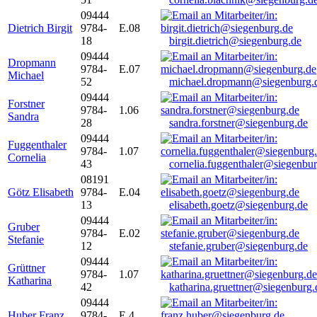
09444
Dietrich Birgit
9784-
E.08
18
birgit.dietrich@siegenburg.de
09444
Dropmann
9784-
E.07
Michael
52
michael.dropmann@siegenburg.
09444
Forstner
9784-
1.06
Sandra
28
sandra.forstner@siegenburg.de
09444
Fuggenthaler
9784-
1.07
Cornelia
43
cornelia.fuggenthaler@siegenbu
08191
Götz Elisabeth
9784-
E.04
13
elisabeth.goetz@siegenburg.de
09444
Gruber
9784-
E.02
Stefanie
12
stefanie.gruber@siegenburg.de
09444
Grüttner
9784-
1.07
Katharina
42
katharina.gruettner@siegenburg.
09444
Huber Franz
9784-
E 4