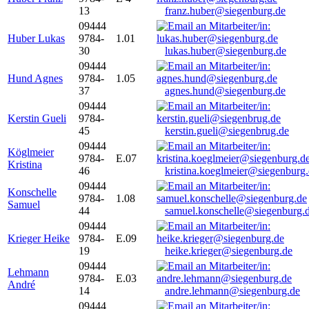
13
franz.huber@siegenburg.de
09444
Huber Lukas
9784-
1.01
30
lukas.huber@siegenburg.de
09444
Hund Agnes
9784-
1.05
37
agnes.hund@siegenburg.de
09444
Kerstin Gueli
9784-
45
kerstin.gueli@siegenbrug.de
09444
Köglmeier
9784-
E.07
Kristina
46
kristina.koeglmeier@siegenburg
09444
Konschelle
9784-
1.08
Samuel
44
samuel.konschelle@siegenburg.
09444
Krieger Heike
9784-
E.09
19
heike.krieger@siegenburg.de
09444
Lehmann
9784-
E.03
André
14
andre.lehmann@siegenburg.de
09444