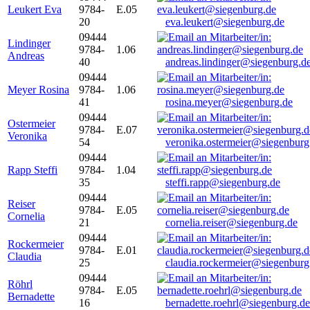
Leukert Eva
9784-
E.05
20
eva.leukert@siegenburg.de
09444
Lindinger
9784-
1.06
Andreas
40
andreas.lindinger@siegenburg.d
09444
Meyer Rosina
9784-
1.06
41
rosina.meyer@siegenburg.de
09444
Ostermeier
9784-
E.07
Veronika
54
veronika.ostermeier@siegenburg
09444
Rapp Steffi
9784-
1.04
35
steffi.rapp@siegenburg.de
09444
Reiser
9784-
E.05
Cornelia
21
cornelia.reiser@siegenburg.de
09444
Rockermeier
9784-
E.01
Claudia
25
claudia.rockermeier@siegenburg
09444
Röhrl
9784-
E.05
Bernadette
16
bernadette.roehrl@siegenburg.de