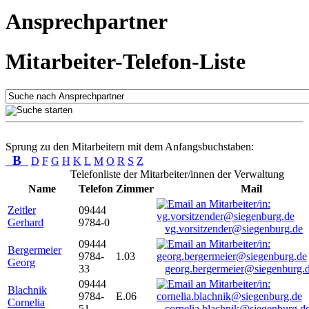
Ansprechpartner
Mitarbeiter-Telefon-Liste
Sprung zu den Mitarbeitern mit dem Anfangsbuchstaben:
B
D
F
G
H
K
L
M
O
R
S
Z
Telefonliste der Mitarbeiter/innen der Verwaltung
Name
Telefon
Zimmer
Mail
Zeitler
09444
Gerhard
9784-0
vg.vorsitzender@siegenburg.de
09444
Bergermeier
9784-
1.03
Georg
33
georg.bergermeier@siegenburg.
09444
Blachnik
9784-
E.06
Cornelia
51
cornelia.blachnik@siegenburg.d