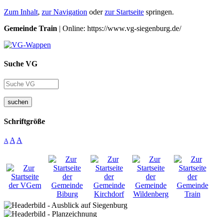
Zum Inhalt
,
zur Navigation
oder
zur Startseite
springen.
Gemeinde Train
| Online: https://www.vg-siegenburg.de/
Suche VG
suchen
Schriftgröße
A
A
A