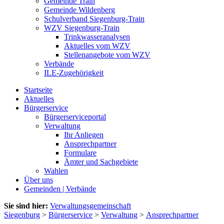
Gemeinde Train
Gemeinde Wildenberg
Schulverband Siegenburg-Train
WZV Siegenburg-Train
Trinkwasseranalysen
Aktuelles vom WZV
Stellenangebote vom WZV
Verbände
ILE-Zugehörigkeit
Startseite
Aktuelles
Bürgerservice
Bürgerserviceportal
Verwaltung
Ihr Anliegen
Ansprechpartner
Formulare
Ämter und Sachgebiete
Wahlen
Über uns
Gemeinden | Verbände
Sie sind hier:
Verwaltungsgemeinschaft
Siegenburg
>
Bürgerservice
>
Verwaltung
>
Ansprechpartner