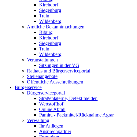
Kirchdorf
Siegenburg
Train
Wildenberg
Amtliche Bekanntmachungen
Biburg
Kirchdorf
Siegenburg
Train
Wildenberg
Veranstaltungen
Sitzungen in der VG
Rathaus und Bürgerserviceportal
Stellenangebote
Öffentliche Ausschreibungen
Bürgerservice
Bürgerserviceportal
Straßenlaterne, Defekt melden
Wertstoffhof
Online Abfall
Pamira - Packmittel-Rücknahme Agrar
Verwaltung
Ihr Anliegen
Ansprechpartner
Formulare