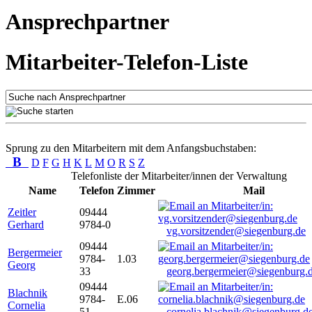
Ansprechpartner
Mitarbeiter-Telefon-Liste
Sprung zu den Mitarbeitern mit dem Anfangsbuchstaben:
B
D
F
G
H
K
L
M
O
R
S
Z
Telefonliste der Mitarbeiter/innen der Verwaltung
Name
Telefon
Zimmer
Mail
Zeitler
09444
Gerhard
9784-0
vg.vorsitzender@siegenburg.de
09444
Bergermeier
9784-
1.03
Georg
33
georg.bergermeier@siegenburg.
09444
Blachnik
9784-
E.06
Cornelia
51
cornelia.blachnik@siegenburg.d