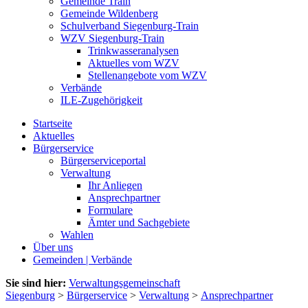
Gemeinde Train
Gemeinde Wildenberg
Schulverband Siegenburg-Train
WZV Siegenburg-Train
Trinkwasseranalysen
Aktuelles vom WZV
Stellenangebote vom WZV
Verbände
ILE-Zugehörigkeit
Startseite
Aktuelles
Bürgerservice
Bürgerserviceportal
Verwaltung
Ihr Anliegen
Ansprechpartner
Formulare
Ämter und Sachgebiete
Wahlen
Über uns
Gemeinden | Verbände
Sie sind hier:
Verwaltungsgemeinschaft
Siegenburg
>
Bürgerservice
>
Verwaltung
>
Ansprechpartner