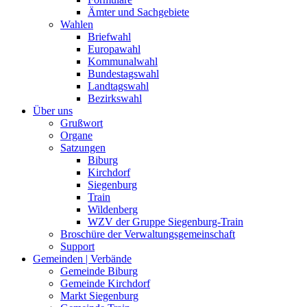
Ämter und Sachgebiete
Wahlen
Briefwahl
Europawahl
Kommunalwahl
Bundestagswahl
Landtagswahl
Bezirkswahl
Über uns
Grußwort
Organe
Satzungen
Biburg
Kirchdorf
Siegenburg
Train
Wildenberg
WZV der Gruppe Siegenburg-Train
Broschüre der Verwaltungsgemeinschaft
Support
Gemeinden | Verbände
Gemeinde Biburg
Gemeinde Kirchdorf
Markt Siegenburg