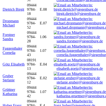
09444
Dietrich Birgit
9784-
E.08
18
birgit.dietrich@siegenburg.de
09444
Dropmann
9784-
E.07
Michael
52
michael.dropmann@siegenburg.
09444
Forstner
9784-
1.06
Sandra
28
sandra.forstner@siegenburg.de
09444
Fuggenthaler
9784-
1.07
Cornelia
43
cornelia.fuggenthaler@siegenbu
08191
Götz Elisabeth
9784-
E.04
13
elisabeth.goetz@siegenburg.de
09444
Gruber
9784-
E.02
Stefanie
12
stefanie.gruber@siegenburg.de
09444
Grüttner
9784-
1.07
Katharina
42
katharina.gruettner@siegenburg.
09444
Huber Franz
9784-
E 4