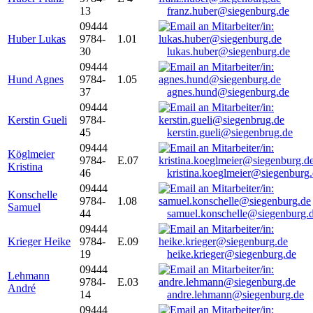
13
franz.huber@siegenburg.de
09444
Huber Lukas
9784-
1.01
30
lukas.huber@siegenburg.de
09444
Hund Agnes
9784-
1.05
37
agnes.hund@siegenburg.de
09444
Kerstin Gueli
9784-
45
kerstin.gueli@siegenbrug.de
09444
Köglmeier
9784-
E.07
Kristina
46
kristina.koeglmeier@siegenburg
09444
Konschelle
9784-
1.08
Samuel
44
samuel.konschelle@siegenburg.
09444
Krieger Heike
9784-
E.09
19
heike.krieger@siegenburg.de
09444
Lehmann
9784-
E.03
André
14
andre.lehmann@siegenburg.de
09444