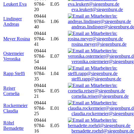
Leukert Eva
9784-
E.05
20
eva.leukert@siegenburg.de
09444
Lindinger
9784-
1.06
Andreas
40
andreas.lindinger@siegenburg.d
09444
Meyer Rosina
9784-
1.06
41
rosina.meyer@siegenburg.de
09444
Ostermeier
9784-
E.07
Veronika
54
veronika.ostermeier@siegenburg
09444
Rapp Steffi
9784-
1.04
35
steffi.rapp@siegenburg.de
09444
Reiser
9784-
E.05
Cornelia
21
cornelia.reiser@siegenburg.de
09444
Rockermeier
9784-
E.01
Claudia
25
claudia.rockermeier@siegenburg
09444
Röhrl
9784-
E.05
Bernadette
16
bernadette.roehrl@siegenburg.de