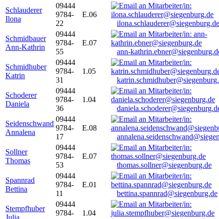
09444
Schlauderer
9784-
E.06
Ilona
22
ilona.schlauderer@siegenburg.d
09444
Schmidbauer
9784-
E.07
Ann-Kathrin
55
ann-kathrin.ebner@siegenburg.d
09444
Schmidhuber
9784-
1.05
Katrin
31
katrin.schmidhuber@siegenburg
09444
Schoderer
9784-
1.04
Daniela
36
daniela.schoderer@siegenburg.d
09444
Seidenschwand
9784-
E.08
Annalena
17
annalena.seidenschwand@siegen
09444
Sollner
9784-
E.07
Thomas
53
thomas.sollner@siegenburg.de
09444
Spannrad
9784-
E.01
Bettina
11
bettina.spannrad@siegenburg.de
09444
Stempfhuber
9784-
1.04
Julia