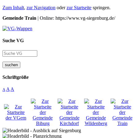
Zum Inhalt
,
zur Navigation
oder
zur Startseite
springen.
Gemeinde Train
| Online: https://www.vg-siegenburg.de/
Suche VG
suchen
Schriftgröße
A
A
A