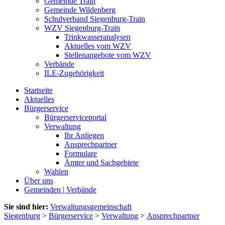
Gemeinde Train
Gemeinde Wildenberg
Schulverband Siegenburg-Train
WZV Siegenburg-Train
Trinkwasseranalysen
Aktuelles vom WZV
Stellenangebote vom WZV
Verbände
ILE-Zugehörigkeit
Startseite
Aktuelles
Bürgerservice
Bürgerserviceportal
Verwaltung
Ihr Anliegen
Ansprechpartner
Formulare
Ämter und Sachgebiete
Wahlen
Über uns
Gemeinden | Verbände
Sie sind hier:
Verwaltungsgemeinschaft
Siegenburg
>
Bürgerservice
>
Verwaltung
>
Ansprechpartner