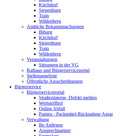
Kirchdorf
Siegenburg
Train
Wildenberg
Amtliche Bekanntmachungen
Biburg
Kirchdorf
Siegenburg
Train
Wildenberg
Veranstaltungen
Sitzungen in der VG
Rathaus und Bürgerserviceportal
Stellenangebote
Öffentliche Ausschreibungen
Bürgerservice
Bürgerserviceportal
Straßenlaterne, Defekt melden
Wertstoffhof
Online Abfall
Pamira - Packmittel-Rücknahme Agrar
Verwaltung
Ihr Anliegen
Ansprechpartner
Formulare