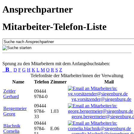
Ansprechpartner
Mitarbeiter-Telefon-Liste
Sprung zu den Mitarbeitern mit dem Anfangsbuchstaben:
B
D
F
G
H
K
L
M
O
R
S
Z
Telefonliste der Mitarbeiter/innen der Verwaltung
Name
Telefon
Zimmer
Mail
Zeitler
09444
Gerhard
9784-0
vg.vorsitzender@siegenburg.de
09444
Bergermeier
9784-
1.03
Georg
33
georg.bergermeier@siegenburg.
09444
Blachnik
9784-
E.06
Cornelia
51
cornelia.blachnik@siegenburg.d