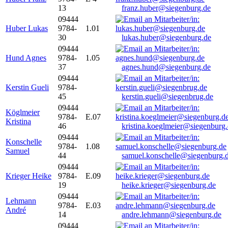
13
franz.huber@siegenburg.de
09444
Huber Lukas
9784-
1.01
30
lukas.huber@siegenburg.de
09444
Hund Agnes
9784-
1.05
37
agnes.hund@siegenburg.de
09444
Kerstin Gueli
9784-
45
kerstin.gueli@siegenbrug.de
09444
Köglmeier
9784-
E.07
Kristina
46
kristina.koeglmeier@siegenburg
09444
Konschelle
9784-
1.08
Samuel
44
samuel.konschelle@siegenburg.
09444
Krieger Heike
9784-
E.09
19
heike.krieger@siegenburg.de
09444
Lehmann
9784-
E.03
André
14
andre.lehmann@siegenburg.de
09444