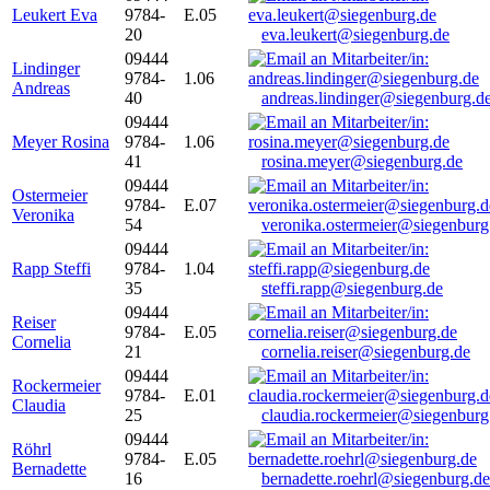
Leukert Eva
9784-
E.05
20
eva.leukert@siegenburg.de
09444
Lindinger
9784-
1.06
Andreas
40
andreas.lindinger@siegenburg.d
09444
Meyer Rosina
9784-
1.06
41
rosina.meyer@siegenburg.de
09444
Ostermeier
9784-
E.07
Veronika
54
veronika.ostermeier@siegenburg
09444
Rapp Steffi
9784-
1.04
35
steffi.rapp@siegenburg.de
09444
Reiser
9784-
E.05
Cornelia
21
cornelia.reiser@siegenburg.de
09444
Rockermeier
9784-
E.01
Claudia
25
claudia.rockermeier@siegenburg
09444
Röhrl
9784-
E.05
Bernadette
16
bernadette.roehrl@siegenburg.de