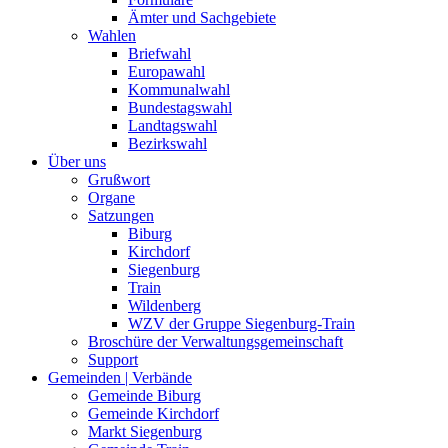
Ämter und Sachgebiete
Wahlen
Briefwahl
Europawahl
Kommunalwahl
Bundestagswahl
Landtagswahl
Bezirkswahl
Über uns
Grußwort
Organe
Satzungen
Biburg
Kirchdorf
Siegenburg
Train
Wildenberg
WZV der Gruppe Siegenburg-Train
Broschüre der Verwaltungsgemeinschaft
Support
Gemeinden | Verbände
Gemeinde Biburg
Gemeinde Kirchdorf
Markt Siegenburg