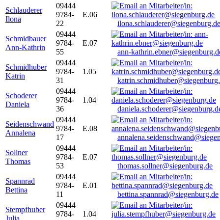
09444
Schlauderer
9784-
E.06
Ilona
22
ilona.schlauderer@siegenburg.d
09444
Schmidbauer
9784-
E.07
Ann-Kathrin
55
ann-kathrin.ebner@siegenburg.d
09444
Schmidhuber
9784-
1.05
Katrin
31
katrin.schmidhuber@siegenburg
09444
Schoderer
9784-
1.04
Daniela
36
daniela.schoderer@siegenburg.d
09444
Seidenschwand
9784-
E.08
Annalena
17
annalena.seidenschwand@siegen
09444
Sollner
9784-
E.07
Thomas
53
thomas.sollner@siegenburg.de
09444
Spannrad
9784-
E.01
Bettina
11
bettina.spannrad@siegenburg.de
09444
Stempfhuber
9784-
1.04
Julia