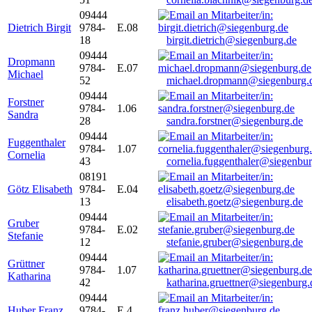
09444
Dietrich Birgit
9784-
E.08
18
birgit.dietrich@siegenburg.de
09444
Dropmann
9784-
E.07
Michael
52
michael.dropmann@siegenburg.
09444
Forstner
9784-
1.06
Sandra
28
sandra.forstner@siegenburg.de
09444
Fuggenthaler
9784-
1.07
Cornelia
43
cornelia.fuggenthaler@siegenbu
08191
Götz Elisabeth
9784-
E.04
13
elisabeth.goetz@siegenburg.de
09444
Gruber
9784-
E.02
Stefanie
12
stefanie.gruber@siegenburg.de
09444
Grüttner
9784-
1.07
Katharina
42
katharina.gruettner@siegenburg.
09444
Huber Franz
9784-
E 4