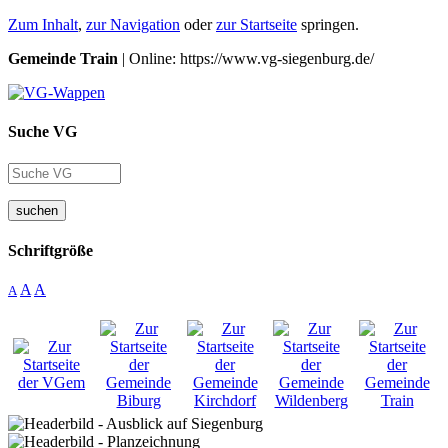
Zum Inhalt
,
zur Navigation
oder
zur Startseite
springen.
Gemeinde Train
| Online: https://www.vg-siegenburg.de/
Suche VG
suchen
Schriftgröße
A
A
A