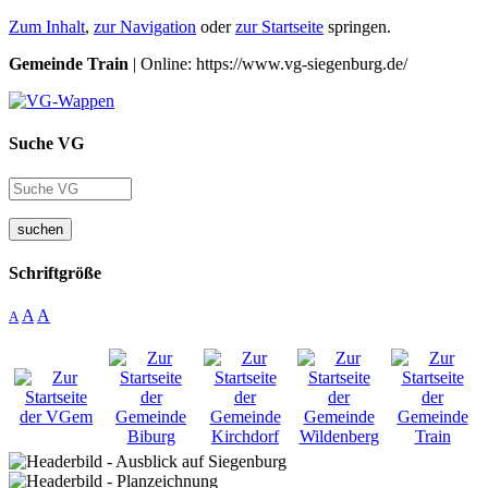
Zum Inhalt
,
zur Navigation
oder
zur Startseite
springen.
Gemeinde Train
| Online: https://www.vg-siegenburg.de/
Suche VG
suchen
Schriftgröße
A
A
A