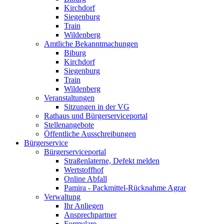
Kirchdorf
Siegenburg
Train
Wildenberg
Amtliche Bekanntmachungen
Biburg
Kirchdorf
Siegenburg
Train
Wildenberg
Veranstaltungen
Sitzungen in der VG
Rathaus und Bürgerserviceportal
Stellenangebote
Öffentliche Ausschreibungen
Bürgerservice
Bürgerserviceportal
Straßenlaterne, Defekt melden
Wertstoffhof
Online Abfall
Pamira - Packmittel-Rücknahme Agrar
Verwaltung
Ihr Anliegen
Ansprechpartner
Formulare