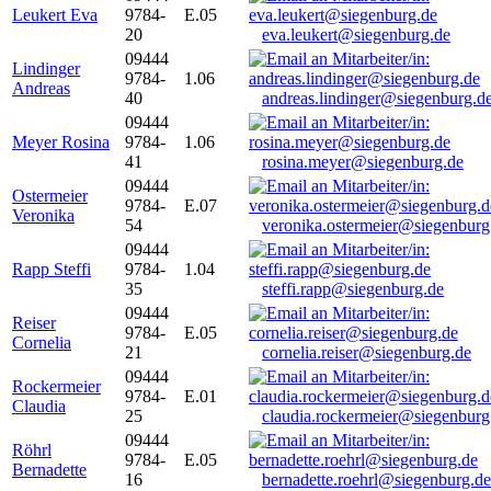
Leukert Eva
9784-
E.05
20
eva.leukert@siegenburg.de
09444
Lindinger
9784-
1.06
Andreas
40
andreas.lindinger@siegenburg.d
09444
Meyer Rosina
9784-
1.06
41
rosina.meyer@siegenburg.de
09444
Ostermeier
9784-
E.07
Veronika
54
veronika.ostermeier@siegenburg
09444
Rapp Steffi
9784-
1.04
35
steffi.rapp@siegenburg.de
09444
Reiser
9784-
E.05
Cornelia
21
cornelia.reiser@siegenburg.de
09444
Rockermeier
9784-
E.01
Claudia
25
claudia.rockermeier@siegenburg
09444
Röhrl
9784-
E.05
Bernadette
16
bernadette.roehrl@siegenburg.de