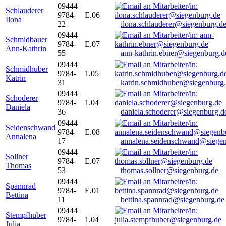
09444
Schlauderer
9784-
E.06
Ilona
22
ilona.schlauderer@siegenburg.d
09444
Schmidbauer
9784-
E.07
Ann-Kathrin
55
ann-kathrin.ebner@siegenburg.d
09444
Schmidhuber
9784-
1.05
Katrin
31
katrin.schmidhuber@siegenburg
09444
Schoderer
9784-
1.04
Daniela
36
daniela.schoderer@siegenburg.d
09444
Seidenschwand
9784-
E.08
Annalena
17
annalena.seidenschwand@siegen
09444
Sollner
9784-
E.07
Thomas
53
thomas.sollner@siegenburg.de
09444
Spannrad
9784-
E.01
Bettina
11
bettina.spannrad@siegenburg.de
09444
Stempfhuber
9784-
1.04
Julia