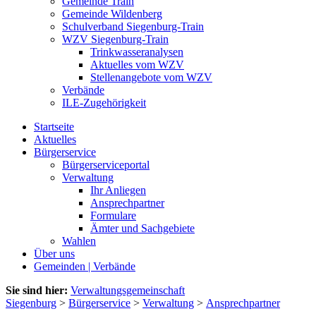
Gemeinde Train
Gemeinde Wildenberg
Schulverband Siegenburg-Train
WZV Siegenburg-Train
Trinkwasseranalysen
Aktuelles vom WZV
Stellenangebote vom WZV
Verbände
ILE-Zugehörigkeit
Startseite
Aktuelles
Bürgerservice
Bürgerserviceportal
Verwaltung
Ihr Anliegen
Ansprechpartner
Formulare
Ämter und Sachgebiete
Wahlen
Über uns
Gemeinden | Verbände
Sie sind hier:
Verwaltungsgemeinschaft
Siegenburg
>
Bürgerservice
>
Verwaltung
>
Ansprechpartner