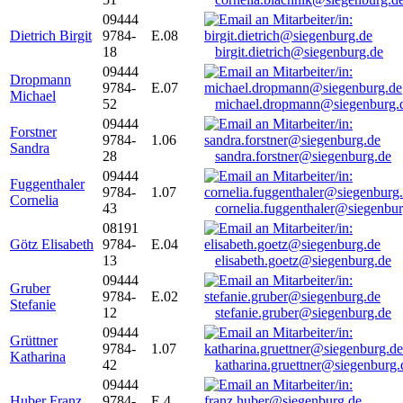
09444
Dietrich Birgit
9784-
E.08
18
birgit.dietrich@siegenburg.de
09444
Dropmann
9784-
E.07
Michael
52
michael.dropmann@siegenburg.
09444
Forstner
9784-
1.06
Sandra
28
sandra.forstner@siegenburg.de
09444
Fuggenthaler
9784-
1.07
Cornelia
43
cornelia.fuggenthaler@siegenbu
08191
Götz Elisabeth
9784-
E.04
13
elisabeth.goetz@siegenburg.de
09444
Gruber
9784-
E.02
Stefanie
12
stefanie.gruber@siegenburg.de
09444
Grüttner
9784-
1.07
Katharina
42
katharina.gruettner@siegenburg.
09444
Huber Franz
9784-
E 4