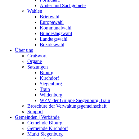
Ämter und Sachgebiete
Wahlen
Briefwahl
Europawahl
Kommunalwahl
Bundestagswahl
Landtagswahl
Bezirkswahl
Über uns
Grußwort
Organe
Satzungen
Biburg
Kirchdorf
Siegenburg
Train
Wildenberg
WZV der Gruppe Siegenburg-Train
Broschüre der Verwaltungsgemeinschaft
Support
Gemeinden | Verbände
Gemeinde Biburg
Gemeinde Kirchdorf
Markt Siegenburg