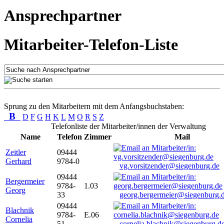
Ansprechpartner
Mitarbeiter-Telefon-Liste
Sprung zu den Mitarbeitern mit dem Anfangsbuchstaben:
B
D
F
G
H
K
L
M
O
R
S
Z
Telefonliste der Mitarbeiter/innen der Verwaltung
Name
Telefon
Zimmer
Mail
Zeitler
09444
Gerhard
9784-0
vg.vorsitzender@siegenburg.de
09444
Bergermeier
9784-
1.03
Georg
33
georg.bergermeier@siegenburg.
09444
Blachnik
9784-
E.06
Cornelia
51
cornelia.blachnik@siegenburg.d