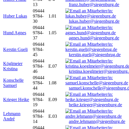
13
franz.huber@siegenburg.de
09444
Huber Lukas
9784-
1.01
30
lukas.huber@siegenburg.de
09444
Hund Agnes
9784-
1.05
37
agnes.hund@siegenburg.de
09444
Kerstin Gueli
9784-
45
kerstin.gueli@siegenbrug.de
09444
Köglmeier
9784-
E.07
Kristina
46
kristina.koeglmeier@siegenburg
09444
Konschelle
9784-
1.08
Samuel
44
samuel.konschelle@siegenburg.
09444
Krieger Heike
9784-
E.09
19
heike.krieger@siegenburg.de
09444
Lehmann
9784-
E.03
André
14
andre.lehmann@siegenburg.de
09444